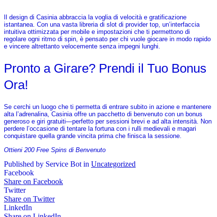
Il design di Casinia abbraccia la voglia di velocità e gratificazione
istantanea. Con una vasta libreria di slot di provider top, un’interfaccia
intuitiva ottimizzata per mobile e impostazioni che ti permettono di
regolare ogni ritmo di spin, è pensato per chi vuole giocare in modo rapido
e vincere altrettanto velocemente senza impegni lunghi.
Pronto a Girare? Prendi il Tuo Bonus
Ora!
Se cerchi un luogo che ti permetta di entrare subito in azione e mantenere
alta l’adrenalina, Casinia offre un pacchetto di benvenuto con un bonus
generoso e giri gratuiti—perfetto per sessioni brevi e ad alta intensità. Non
perdere l’occasione di tentare la fortuna con i rulli medievali e magari
conquistare quella grande vincita prima che finisca la sessione.
Ottieni 200 Free Spins di Benvenuto
Published by Service Bot in
Uncategorized
Facebook
Share on Facebook
Twitter
Share on Twitter
LinkedIn
Share on LinkedIn