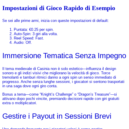
Impostazioni di Gioco Rapido di Esempio
Se sei alle prime armi, inizia con queste impostazioni di default:
Puntata: €0.25 per spin.
Auto‑Spin: 3 giri alla volta.
Reel Speed: Fast.
Audio: Off.
Immersione Tematica Senza Impegno
Il tema medievale di Casinia non è solo estetico—influenza il design
sonoro e gli indizi visivi che migliorano la velocità di gioco. Torce
tremolanti e tamburi ritmici danno a ogni spin un senso immediato di
progresso. Anche senza lunghe sessioni, i giocatori si sentono trasportati
in una saga dove ogni giro conta.
Bonus a tema—come “Knight’s Challenge” o “Dragon’s Treasure”—si
attivano dopo pochi vincite, premiando decisioni rapide con giri gratuiti
extra o moltiplicatori.
Gestire i Payout in Sessioni Brevi