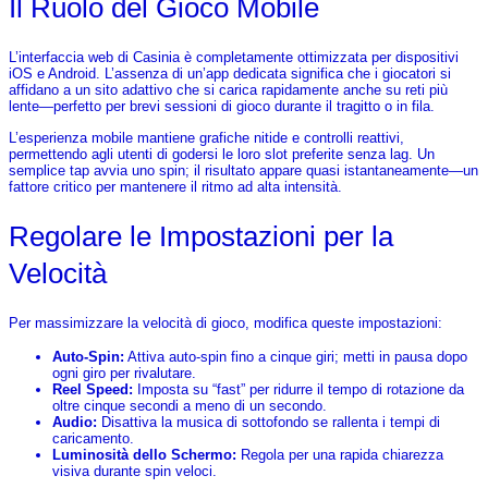
Il Ruolo del Gioco Mobile
L’interfaccia web di Casinia è completamente ottimizzata per dispositivi
iOS e Android. L’assenza di un’app dedicata significa che i giocatori si
affidano a un sito adattivo che si carica rapidamente anche su reti più
lente—perfetto per brevi sessioni di gioco durante il tragitto o in fila.
L’esperienza mobile mantiene grafiche nitide e controlli reattivi,
permettendo agli utenti di godersi le loro slot preferite senza lag. Un
semplice tap avvia uno spin; il risultato appare quasi istantaneamente—un
fattore critico per mantenere il ritmo ad alta intensità.
Regolare le Impostazioni per la
Velocità
Per massimizzare la velocità di gioco, modifica queste impostazioni:
Auto‑Spin:
Attiva auto‑spin fino a cinque giri; metti in pausa dopo
ogni giro per rivalutare.
Reel Speed:
Imposta su “fast” per ridurre il tempo di rotazione da
oltre cinque secondi a meno di un secondo.
Audio:
Disattiva la musica di sottofondo se rallenta i tempi di
caricamento.
Luminosità dello Schermo:
Regola per una rapida chiarezza
visiva durante spin veloci.