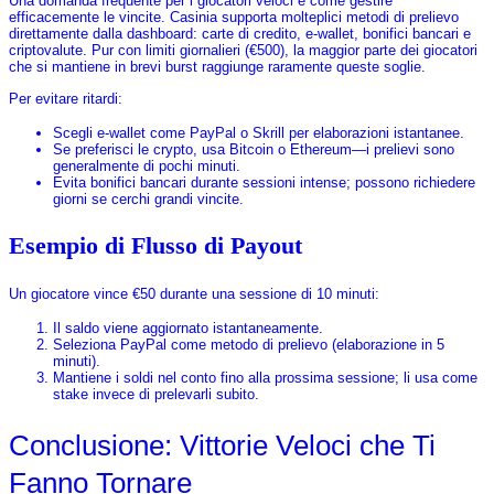
Una domanda frequente per i giocatori veloci è come gestire
efficacemente le vincite. Casinia supporta molteplici metodi di prelievo
direttamente dalla dashboard: carte di credito, e-wallet, bonifici bancari e
criptovalute. Pur con limiti giornalieri (€500), la maggior parte dei giocatori
che si mantiene in brevi burst raggiunge raramente queste soglie.
Per evitare ritardi:
Scegli e-wallet come PayPal o Skrill per elaborazioni istantanee.
Se preferisci le crypto, usa Bitcoin o Ethereum—i prelievi sono
generalmente di pochi minuti.
Evita bonifici bancari durante sessioni intense; possono richiedere
giorni se cerchi grandi vincite.
Esempio di Flusso di Payout
Un giocatore vince €50 durante una sessione di 10 minuti:
Il saldo viene aggiornato istantaneamente.
Seleziona PayPal come metodo di prelievo (elaborazione in 5
minuti).
Mantiene i soldi nel conto fino alla prossima sessione; li usa come
stake invece di prelevarli subito.
Conclusione: Vittorie Veloci che Ti
Fanno Tornare