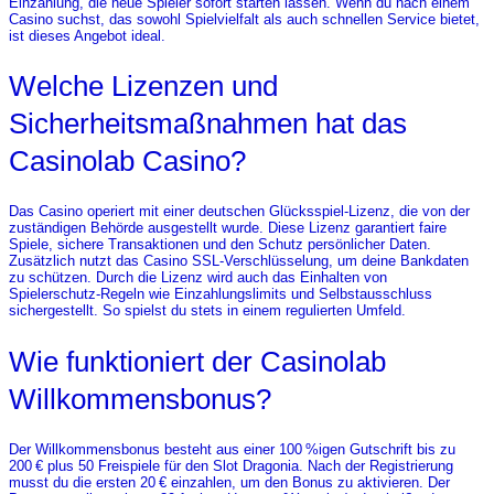
Einzahlung, die neue Spieler sofort starten lassen. Wenn du nach einem
Casino suchst, das sowohl Spielvielfalt als auch schnellen Service bietet,
ist dieses Angebot ideal.
Welche Lizenzen und
Sicherheitsmaßnahmen hat das
Casinolab Casino?
Das Casino operiert mit einer deutschen Glücksspiel‑Lizenz, die von der
zuständigen Behörde ausgestellt wurde. Diese Lizenz garantiert faire
Spiele, sichere Transaktionen und den Schutz persönlicher Daten.
Zusätzlich nutzt das Casino SSL‑Verschlüsselung, um deine Bankdaten
zu schützen. Durch die Lizenz wird auch das Einhalten von
Spielerschutz‑Regeln wie Einzahlungslimits und Selbstausschluss
sichergestellt. So spielst du stets in einem regulierten Umfeld.
Wie funktioniert der Casinolab
Willkommensbonus?
Der Willkommensbonus besteht aus einer 100 %igen Gutschrift bis zu
200 € plus 50 Freispiele für den Slot Dragonia. Nach der Registrierung
musst du die ersten 20 € einzahlen, um den Bonus zu aktivieren. Der