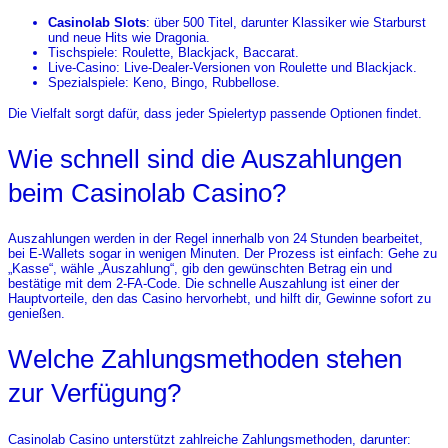
Casinolab Slots
: über 500 Titel, darunter Klassiker wie Starburst
und neue Hits wie Dragonia.
Tischspiele: Roulette, Blackjack, Baccarat.
Live‑Casino: Live‑Dealer‑Versionen von Roulette und Blackjack.
Spezialspiele: Keno, Bingo, Rubbellose.
Die Vielfalt sorgt dafür, dass jeder Spielertyp passende Optionen findet.
Wie schnell sind die Auszahlungen
beim Casinolab Casino?
Auszahlungen werden in der Regel innerhalb von 24 Stunden bearbeitet,
bei E‑Wallets sogar in wenigen Minuten. Der Prozess ist einfach: Gehe zu
„Kasse“, wähle „Auszahlung“, gib den gewünschten Betrag ein und
bestätige mit dem 2‑FA‑Code. Die schnelle Auszahlung ist einer der
Hauptvorteile, den das Casino hervorhebt, und hilft dir, Gewinne sofort zu
genießen.
Welche Zahlungsmethoden stehen
zur Verfügung?
Casinolab Casino unterstützt zahlreiche Zahlungsmethoden, darunter: