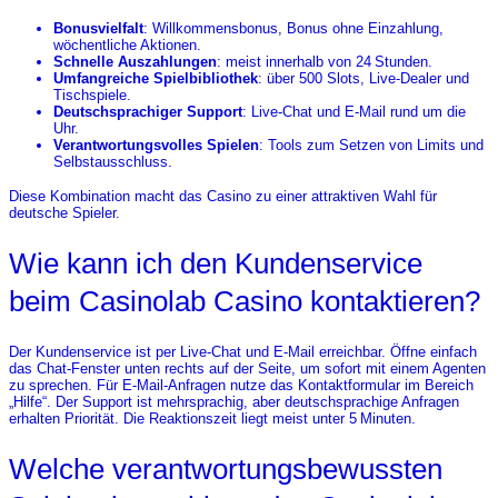
Bonusvielfalt
: Willkommensbonus, Bonus ohne Einzahlung,
wöchentliche Aktionen.
Schnelle Auszahlungen
: meist innerhalb von 24 Stunden.
Umfangreiche Spielbibliothek
: über 500 Slots, Live‑Dealer und
Tischspiele.
Deutschsprachiger Support
: Live‑Chat und E‑Mail rund um die
Uhr.
Verantwortungsvolles Spielen
: Tools zum Setzen von Limits und
Selbstausschluss.
Diese Kombination macht das Casino zu einer attraktiven Wahl für
deutsche Spieler.
Wie kann ich den Kundenservice
beim Casinolab Casino kontaktieren?
Der Kundenservice ist per Live‑Chat und E‑Mail erreichbar. Öffne einfach
das Chat‑Fenster unten rechts auf der Seite, um sofort mit einem Agenten
zu sprechen. Für E‑Mail‑Anfragen nutze das Kontaktformular im Bereich
„Hilfe“. Der Support ist mehrsprachig, aber deutschsprachige Anfragen
erhalten Priorität. Die Reaktionszeit liegt meist unter 5 Minuten.
Welche verantwortungsbewussten