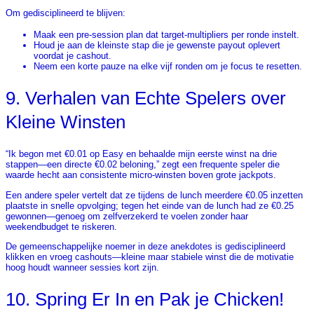
Om gedisciplineerd te blijven:
Maak een pre‑session plan dat target-multipliers per ronde instelt.
Houd je aan de kleinste stap die je gewenste payout oplevert
voordat je cashout.
Neem een korte pauze na elke vijf ronden om je focus te resetten.
9. Verhalen van Echte Spelers over
Kleine Winsten
“Ik begon met €0.01 op Easy en behaalde mijn eerste winst na drie
stappen—een directe €0.02 beloning,” zegt een frequente speler die
waarde hecht aan consistente micro‑winsten boven grote jackpots.
Een andere speler vertelt dat ze tijdens de lunch meerdere €0.05 inzetten
plaatste in snelle opvolging; tegen het einde van de lunch had ze €0.25
gewonnen—genoeg om zelfverzekerd te voelen zonder haar
weekendbudget te riskeren.
De gemeenschappelijke noemer in deze anekdotes is gedisciplineerd
klikken en vroeg cashouts—kleine maar stabiele winst die de motivatie
hoog houdt wanneer sessies kort zijn.
10. Spring Er In en Pak je Chicken!