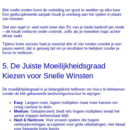
Met snelle ronden komt de verleiding om groot te wedden op elke keer.
Een gedisciplineerde aanpak houdt je urenlang aan het spelen in plaats
van minuten.
Stel een regel in: wed nooit meer dan 3% van je totale bankroll per ronde
—dit houdt verliezen onder controle, zelfs als je meerdere traps achter
elkaar raakt.
Tijdens korte sessies haal je meestal drie of vier ronden voordat je een
pauze neemt; dat is genoeg tijd om je resultaten te bekijken zonder je
focus te verliezen.
5. De Juiste Moeilijkheidsgraad
Kiezen voor Snelle Winsten
De moeilijkheidsgraad is je belangrijkste hefboom om risico te beheersen
zonder de klik‑gebaseerde beslissingsstructuur te wijzigen.
Easy
: Langere route; lagere multipliers maar meer kansen om
vroeg cashout te doen.
Medium
: Gebalanceerd; biedt iets hogere multipliers terwijl het
aantal stappen beheersbaar blijft.
Hard & Hardcore
: Voor ervaren spelers die hogere
verliespercentages accepteren voor grote uitbetalingen; niet ideaal
voor frequente korte bursts.