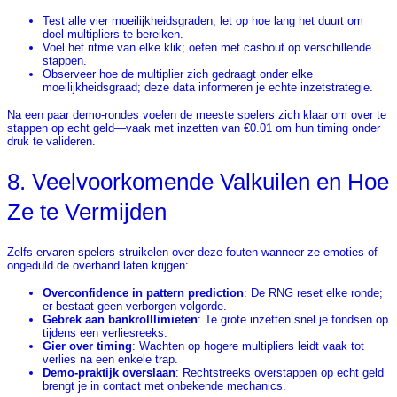
Test alle vier moeilijkheidsgraden; let op hoe lang het duurt om
doel-multipliers te bereiken.
Voel het ritme van elke klik; oefen met cashout op verschillende
stappen.
Observeer hoe de multiplier zich gedraagt onder elke
moeilijkheidsgraad; deze data informeren je echte inzetstrategie.
Na een paar demo-rondes voelen de meeste spelers zich klaar om over te
stappen op echt geld—vaak met inzetten van €0.01 om hun timing onder
druk te valideren.
8. Veelvoorkomende Valkuilen en Hoe
Ze te Vermijden
Zelfs ervaren spelers struikelen over deze fouten wanneer ze emoties of
ongeduld de overhand laten krijgen:
Overconfidence in pattern prediction
: De RNG reset elke ronde;
er bestaat geen verborgen volgorde.
Gebrek aan bankrolllimieten
: Te grote inzetten snel je fondsen op
tijdens een verliesreeks.
Gier over timing
: Wachten op hogere multipliers leidt vaak tot
verlies na een enkele trap.
Demo-praktijk overslaan
: Rechtstreeks overstappen op echt geld
brengt je in contact met onbekende mechanics.