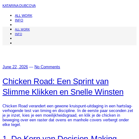
KATARINA DUBCOVA
ALL WORK
INFO
ALL WORK
INFO
June 22, 2026
—
No Comments
Chicken Road: Een Sprint van
Slimme Klikken en Snelle Winsten
Chicken Road verandert een gewone kruispunt-uitdaging in een hartslag-
verhogende test van timing en discipline. In de eerste paar seconden zet
je je inzet, kies je een moeilijkheidsgraad, en klik je de chicken in
beweging over een raster dat ovens en manhole covers verbergt onder
elke tegel.
1. De Kern van Decision‑Making