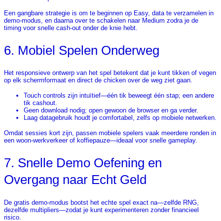
Een gangbare strategie is om te beginnen op Easy, data te verzamelen in
demo-modus, en daarna over te schakelen naar Medium zodra je de
timing voor snelle cash-out onder de knie hebt.
6. Mobiel Spelen Onderweg
Het responsieve ontwerp van het spel betekent dat je kunt tikken of vegen
op elk schermformaat en direct de chicken over de weg ziet gaan.
Touch controls zijn intuïtief—één tik beweegt één stap; een andere
tik cashout.
Geen download nodig; open gewoon de browser en ga verder.
Laag datagebruik houdt je comfortabel, zelfs op mobiele netwerken.
Omdat sessies kort zijn, passen mobiele spelers vaak meerdere ronden in
een woon-werkverkeer of koffiepauze—ideaal voor snelle gameplay.
7. Snelle Demo Oefening en
Overgang naar Echt Geld
De gratis demo-modus bootst het echte spel exact na—zelfde RNG,
dezelfde multipliers—zodat je kunt experimenteren zonder financieel
risico.