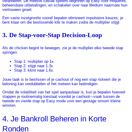
veranderen. De meeste casual spelers beginnen op Easy voor frequente,
beheersbare uitbetalingen, en schakelen over naar Medium naarmate hun
vertrouwen groeit.
Een vaste inzetgrootte vooraf bepalen elimineert impulsieve keuzes; je
bent klaar om die beslissende klik te maken zodra de multiplier stijgt.
3. De Stap‑voor‑Stap Decision‑Loop
Als de chicken begint te bewegen, zie je de multiplier elke tweede stap
springen:
Stap 1: multiplier op 1x.
Stap 2: stijgt naar 1.3x.
Stap 3: klimt naar 1.6x.
Jouw taak is te beslissen of je cashout of nog een stap riskeert die je
beloning kan verdubbelen of het meteen kan beëindigen.
Omdat de volatiliteit van het spel aanpasbaar is, kun je bepalen hoeveel
stappen je routinematig toestaat voordat je cashout—vaak tussen de
tweede en vierde stap op Easy mode voor een gestage stroom kleine
winsten.
4. Je Bankroll Beheren in Korte
Ronden