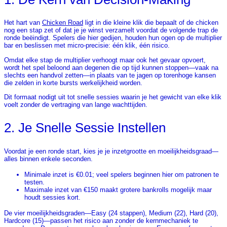
Het hart van
Chicken Road
ligt in die kleine klik die bepaalt of de chicken
nog een stap zet of dat je je winst verzamelt voordat de volgende trap de
ronde beëindigt. Spelers die hier gedijen, houden hun ogen op de multiplier
bar en beslissen met micro‑precisie: één klik, één risico.
Omdat elke stap de multiplier verhoogt maar ook het gevaar opvoert,
wordt het spel beloond aan degenen die op tijd kunnen stoppen—vaak na
slechts een handvol zetten—in plaats van te jagen op torenhoge kansen
die zelden in korte bursts werkelijkheid worden.
Dit formaat nodigt uit tot snelle sessies waarin je het gewicht van elke klik
voelt zonder de vertraging van lange wachttijden.
2. Je Snelle Sessie Instellen
Voordat je een ronde start, kies je je inzetgrootte en moeilijkheidsgraad—
alles binnen enkele seconden.
Minimale inzet is €0.01; veel spelers beginnen hier om patronen te
testen.
Maximale inzet van €150 maakt grotere bankrolls mogelijk maar
houdt sessies kort.
De vier moeilijkheidsgraden—Easy (24 stappen), Medium (22), Hard (20),
Hardcore (15)—passen het risico aan zonder de kernmechaniek te