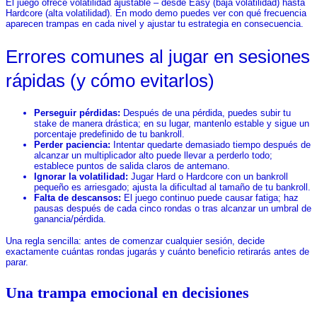
El juego ofrece volatilidad ajustable – desde Easy (baja volatilidad) hasta
Hardcore (alta volatilidad). En modo demo puedes ver con qué frecuencia
aparecen trampas en cada nivel y ajustar tu estrategia en consecuencia.
Errores comunes al jugar en sesiones
rápidas (y cómo evitarlos)
Perseguir pérdidas:
Después de una pérdida, puedes subir tu
stake de manera drástica; en su lugar, mantenlo estable y sigue un
porcentaje predefinido de tu bankroll.
Perder paciencia:
Intentar quedarte demasiado tiempo después de
alcanzar un multiplicador alto puede llevar a perderlo todo;
establece puntos de salida claros de antemano.
Ignorar la volatilidad:
Jugar Hard o Hardcore con un bankroll
pequeño es arriesgado; ajusta la dificultad al tamaño de tu bankroll.
Falta de descansos:
El juego continuo puede causar fatiga; haz
pausas después de cada cinco rondas o tras alcanzar un umbral de
ganancia/pérdida.
Una regla sencilla: antes de comenzar cualquier sesión, decide
exactamente cuántas rondas jugarás y cuánto beneficio retirarás antes de
parar.
Una trampa emocional en decisiones