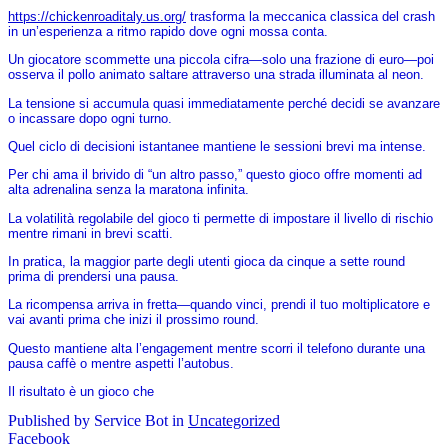
https://chickenroaditaly.us.org/
trasforma la meccanica classica del crash
in un’esperienza a ritmo rapido dove ogni mossa conta.
Un giocatore scommette una piccola cifra—solo una frazione di euro—poi
osserva il pollo animato saltare attraverso una strada illuminata al neon.
La tensione si accumula quasi immediatamente perché decidi se avanzare
o incassare dopo ogni turno.
Quel ciclo di decisioni istantanee mantiene le sessioni brevi ma intense.
Per chi ama il brivido di “un altro passo,” questo gioco offre momenti ad
alta adrenalina senza la maratona infinita.
La volatilità regolabile del gioco ti permette di impostare il livello di rischio
mentre rimani in brevi scatti.
In pratica, la maggior parte degli utenti gioca da cinque a sette round
prima di prendersi una pausa.
La ricompensa arriva in fretta—quando vinci, prendi il tuo moltiplicatore e
vai avanti prima che inizi il prossimo round.
Questo mantiene alta l’engagement mentre scorri il telefono durante una
pausa caffè o mentre aspetti l’autobus.
Il risultato è un gioco che
Published by Service Bot in
Uncategorized
Facebook