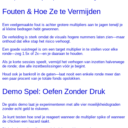
Fouten & Hoe Ze te Vermijden
Een veelgemaakte fout is achter grotere multipliers aan te jagen terwijl je
al kleine bedragen hebt gewonnen.
De verleiding is sterk omdat de visuals hogere nummers laten zien—maar
onthoud dat elke stap het risico verhoogt.
Een goede vuistregel is om een target multiplier in te stellen voor elke
ronde—zeg 1.5x of 2x—en je daaraan te houden.
Als je korte sessies speelt, vermijd het verhogen van inzetten halverwege
de ronde; doe alle inzetbeslissingen vóór je begint.
Houd ook je bankroll in de gaten—laat nooit een enkele ronde meer dan
een paar procent van je totale fonds opslokken.
Demo Spel: Oefen Zonder Druk
De gratis demo laat je experimenteren met alle vier moeilijkheidsgraden
zonder echt geld te riskeren.
Je kunt testen hoe snel je reageert wanneer de multiplier spike of wanneer
de chicken een hazard raakt.