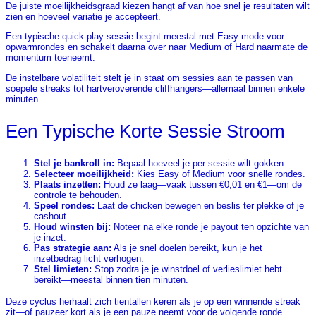
De juiste moeilijkheidsgraad kiezen hangt af van hoe snel je resultaten wilt
zien en hoeveel variatie je accepteert.
Een typische quick‑play sessie begint meestal met Easy mode voor
opwarmrondes en schakelt daarna over naar Medium of Hard naarmate de
momentum toeneemt.
De instelbare volatiliteit stelt je in staat om sessies aan te passen van
soepele streaks tot hartveroverende cliffhangers—allemaal binnen enkele
minuten.
Een Typische Korte Sessie Stroom
Stel je bankroll in:
Bepaal hoeveel je per sessie wilt gokken.
Selecteer moeilijkheid:
Kies Easy of Medium voor snelle rondes.
Plaats inzetten:
Houd ze laag—vaak tussen €0,01 en €1—om de
controle te behouden.
Speel rondes:
Laat de chicken bewegen en beslis ter plekke of je
cashout.
Houd winsten bij:
Noteer na elke ronde je payout ten opzichte van
je inzet.
Pas strategie aan:
Als je snel doelen bereikt, kun je het
inzetbedrag licht verhogen.
Stel limieten:
Stop zodra je je winstdoel of verlieslimiet hebt
bereikt—meestal binnen tien minuten.
Deze cyclus herhaalt zich tientallen keren als je op een winnende streak
zit—of pauzeer kort als je een pauze neemt voor de volgende ronde.