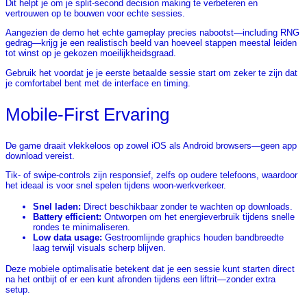
Dit helpt je om je split‑second decision making te verbeteren en
vertrouwen op te bouwen voor echte sessies.
Aangezien de demo het echte gameplay precies nabootst—including RNG
gedrag—krijg je een realistisch beeld van hoeveel stappen meestal leiden
tot winst op je gekozen moeilijkheidsgraad.
Gebruik het voordat je je eerste betaalde sessie start om zeker te zijn dat
je comfortabel bent met de interface en timing.
Mobile‑First Ervaring
De game draait vlekkeloos op zowel iOS als Android browsers—geen app
download vereist.
Tik- of swipe-controls zijn responsief, zelfs op oudere telefoons, waardoor
het ideaal is voor snel spelen tijdens woon-werkverkeer.
Snel laden:
Direct beschikbaar zonder te wachten op downloads.
Battery efficient:
Ontworpen om het energieverbruik tijdens snelle
rondes te minimaliseren.
Low data usage:
Gestroomlijnde graphics houden bandbreedte
laag terwijl visuals scherp blijven.
Deze mobiele optimalisatie betekent dat je een sessie kunt starten direct
na het ontbijt of er een kunt afronden tijdens een liftrit—zonder extra
setup.