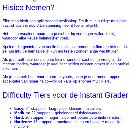
Risico Nemen?
Elke stap biedt een split‑second beslissing: Zet ik mijn huidige multiplier
vast of push ik door? De spanning neemt toe bij elke tik.
Het risico escaleert naarmate je dichter bij verborgen vallen komt,
waardoor elke keuze belangrijker voelt.
Spelers die genieten van snelle beslissingsmomenten floreren hier omdat
ze hun intuïtie herhaaldelijk kunnen testen zonder lange wachttijden.
Als je streeft naar consistente kleine winsten, cashout je vroeg bij de
meeste rondes, waardoor je veel bescheiden winsten omzet in een stabiel
inkomen.
Als je op zoek bent naar grotere payouts, push je door meer stappen—
acceptatie van hoger risico—for de kans op enorme multipliers.
Difficulty Tiers voor de Instant Grader
Easy:
24 stappen – laag risico, kleinere multipliers.
Medium:
22 stappen – gebalanceerd risico/waarde.
Hard:
20 stappen – hoger risico met betere potentiële winsten.
Hardcore:
15 stappen – maximaal risico en hoogste mogelijke
multiplier.