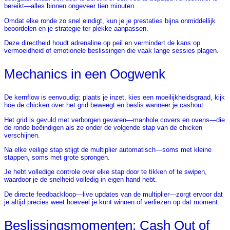
bereikt—alles binnen ongeveer tien minuten.
Omdat elke ronde zo snel eindigt, kun je je prestaties bijna onmiddellijk
beoordelen en je strategie ter plekke aanpassen.
Deze directheid houdt adrenaline op peil en vermindert de kans op
vermoeidheid of emotionele beslissingen die vaak lange sessies plagen.
Mechanics in een Oogwenk
De kernflow is eenvoudig: plaats je inzet, kies een moeilijkheidsgraad, kijk
hoe de chicken over het grid beweegt en beslis wanneer je cashout.
Het grid is gevuld met verborgen gevaren—manhole covers en ovens—die
de ronde beëindigen als ze onder de volgende stap van de chicken
verschijnen.
Na elke veilige stap stijgt de multiplier automatisch—soms met kleine
stappen, soms met grote sprongen.
Je hebt volledige controle over elke stap door te tikken of te swipen,
waardoor je de snelheid volledig in eigen hand hebt.
De directe feedbackloop—live updates van de multiplier—zorgt ervoor dat
je altijd precies weet hoeveel je kunt winnen of verliezen op dat moment.
Beslissingsmomenten: Cash Out of