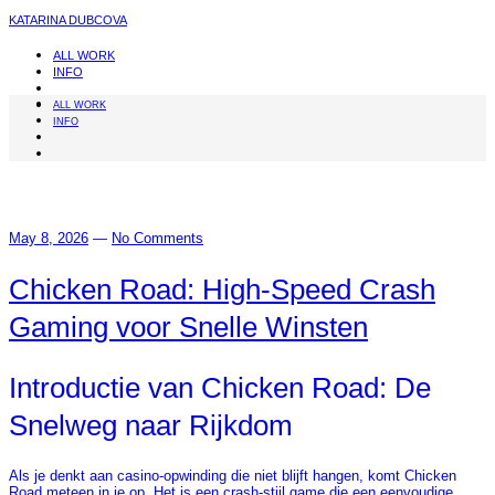
KATARINA DUBCOVA
ALL WORK
INFO
ALL WORK
INFO
May 8, 2026
—
No Comments
Chicken Road: High‑Speed Crash
Gaming voor Snelle Winsten
Introductie van Chicken Road: De
Snelweg naar Rijkdom
Als je denkt aan casino-opwinding die niet blijft hangen, komt Chicken
Road meteen in je op. Het is een crash‑stijl game die een eenvoudige