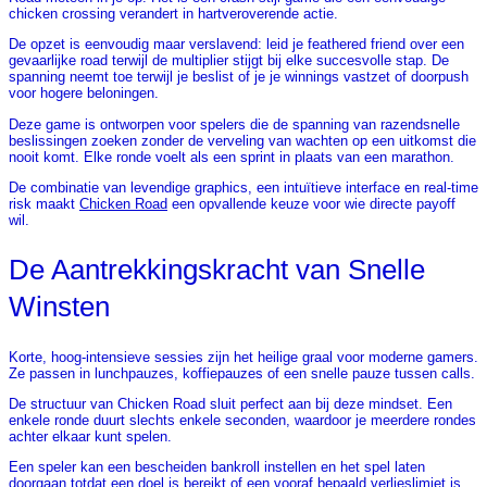
chicken crossing verandert in hartveroverende actie.
De opzet is eenvoudig maar verslavend: leid je feathered friend over een
gevaarlijke road terwijl de multiplier stijgt bij elke succesvolle stap. De
spanning neemt toe terwijl je beslist of je je winnings vastzet of doorpush
voor hogere beloningen.
Deze game is ontworpen voor spelers die de spanning van razendsnelle
beslissingen zoeken zonder de verveling van wachten op een uitkomst die
nooit komt. Elke ronde voelt als een sprint in plaats van een marathon.
De combinatie van levendige graphics, een intuïtieve interface en real‑time
risk maakt
Chicken Road
een opvallende keuze voor wie directe payoff
wil.
De Aantrekkingskracht van Snelle
Winsten
Korte, hoog‑intensieve sessies zijn het heilige graal voor moderne gamers.
Ze passen in lunchpauzes, koffiepauzes of een snelle pauze tussen calls.
De structuur van Chicken Road sluit perfect aan bij deze mindset. Een
enkele ronde duurt slechts enkele seconden, waardoor je meerdere rondes
achter elkaar kunt spelen.
Een speler kan een bescheiden bankroll instellen en het spel laten
doorgaan totdat een doel is bereikt of een vooraf bepaald verlieslimiet is