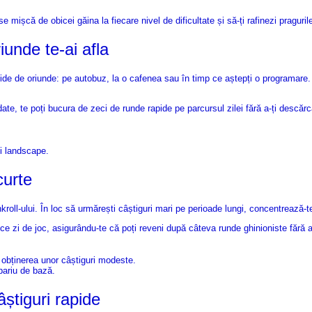
 mișcă de obicei găina la fiecare nivel de dificultate și să-ți rafinezi praguri
iunde te-ai afla
de de oriunde: pe autobuz, la o cafenea sau în timp ce aștepți o programare. In
, te poți bucura de zeci de runde rapide pe parcursul zilei fără a-ți descărca
și landscape.
curte
roll-ului. În loc să urmărești câștiguri mari pe perioade lungi, concentrează-te
zi de joc, asigurându-te că poți reveni după câteva runde ghinioniste fără a at
ă obținerea unor câștiguri modeste.
pariu de bază.
știguri rapide