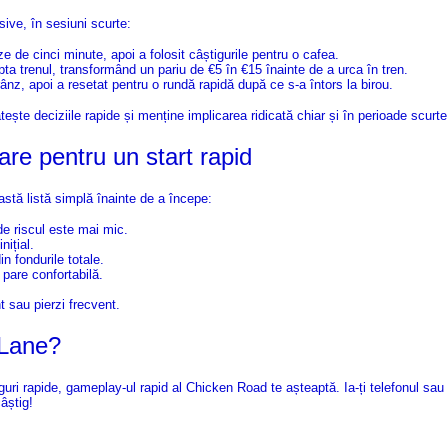
ive, în sesiuni scurte:
e de cinci minute, apoi a folosit câștigurile pentru o cafea.
a trenul, transformând un pariu de €5 în €15 înainte de a urca în tren.
nz, apoi a resetat pentru o rundă rapidă după ce s-a întors la birou.
ște deciziile rapide și menține implicarea ridicată chiar și în perioade scurte
care pentru un start rapid
tă listă simplă înainte de a începe:
e riscul este mai mic.
nițial.
n fondurile totale.
 pare confortabilă.
 sau pierzi frecvent.
‑Lane?
ri rapide, gameplay-ul rapid al Chicken Road te așteaptă. Ia-ți telefonul sau la
âștig!