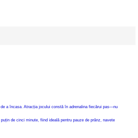
e de a încasa. Atracția jocului constă în adrenalina fiecărui pas—nu
i puțin de cinci minute, fiind ideală pentru pauze de prânz, navete