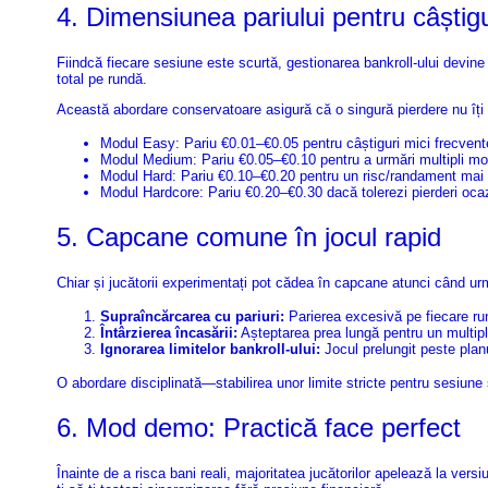
4. Dimensiunea pariului pentru câștigu
Fiindcă fiecare sesiune este scurtă, gestionarea bankroll-ului devine
total pe rundă.
Această abordare conservatoare asigură că o singură pierdere nu îți 
Modul Easy: Pariu €0.01–€0.05 pentru câștiguri mici frecvent
Modul Medium: Pariu €0.05–€0.10 pentru a urmări multipli mo
Modul Hard: Pariu €0.10–€0.20 pentru un risc/randament mai
Modul Hardcore: Pariu €0.20–€0.30 dacă tolerezi pierderi oca
5. Capcane comune în jocul rapid
Chiar și jucătorii experimentați pot cădea în capcane atunci când ur
Supraîncărcarea cu pariuri:
Parierea excesivă pe fiecare run
Întârzierea încasării:
Așteptarea prea lungă pentru un multip
Ignorarea limitelor bankroll-ului:
Jocul prelungit peste planul
O abordare disciplinată—stabilirea unor limite stricte pentru sesiune
6. Mod demo: Practică face perfect
Înainte de a risca bani reali, majoritatea jucătorilor apelează la v