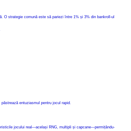
asă. O strategie comună este să pariezi între 1% și 3% din bankroll-ul
.
i păstrează entuziasmul pentru jocul rapid.
eristicile jocului real—același RNG, multipli și capcane—permițându-