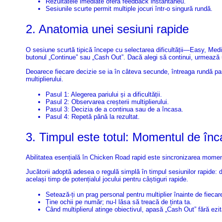
Rezultatele imediate oferă feedback instantaneu.
Sesiunile scurte permit multiple jocuri într-o singură rundă.
2. Anatomia unei sesiuni rapide
O sesiune scurtă tipică începe cu selectarea dificultății—Easy, Med
butonul „Continue” sau „Cash Out”. Dacă alegi să continui, urmează u
Deoarece fiecare decizie se ia în câteva secunde, întreaga rundă par
multiplierului.
Pasul 1: Alegerea pariului și a dificultății.
Pasul 2: Observarea creșterii multiplierului.
Pasul 3: Decizia de a continua sau de a încasa.
Pasul 4: Repetă până la rezultat.
3. Timpul este totul: Momentul de în
Abilitatea esențială în Chicken Road rapid este sincronizarea moment
Jucătorii adoptă adesea o regulă simplă în timpul sesiunilor rapide
același timp de potențialul jocului pentru câștiguri rapide.
Setează-ți un prag personal pentru multiplier înainte de fiecar
Ține ochii pe număr; nu-l lăsa să treacă de ținta ta.
Când multiplierul atinge obiectivul, apasă „Cash Out” fără ezit