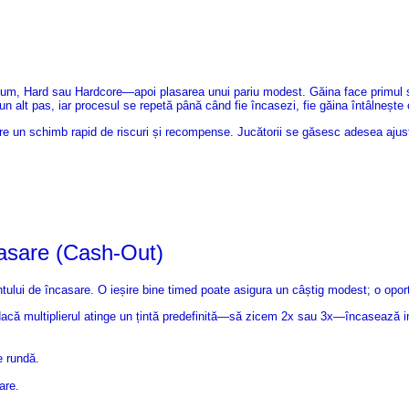
ium, Hard sau Hardcore—apoi plasarea unui pariu modest. Găina face primul său
n alt pas, iar procesul se repetă până când fie încasezi, fie găina întâlnește
e un schimb rapid de riscuri și recompense. Jucătorii se găsesc adesea ajustâ
casare (Cash‑Out)
ului de încasare. O ieșire bine timed poate asigura un câștig modest; o oportu
: dacă multiplierul atinge un țintă predefinită—să zicem 2x sau 3x—încasează
e rundă.
are.