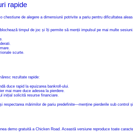
ri rapide
 o chestiune de alegere a dimensiunii potrivite a pariu pentru dificultatea ale
blochează timpul de joc și îți permite să menții impulsul pe mai multe sesiuni
e.
derati.
 mare.
zionale scurte.
măresc rezultate rapide:
dă duce rapid la epuizarea bankroll-ului.
lier mai mare duce adesea la pierdere.
 inițial solicită resurse financiare.
 și respectarea mărimilor de pariu predefinite—menține pierderile sub control ș
ersiunea demo gratuită a Chicken Road. Această versiune reproduce toate caract