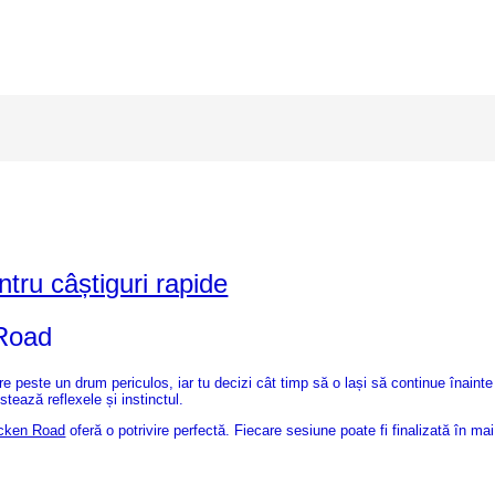
tru câștiguri rapide
 Road
e peste un drum periculos, iar tu decizi cât timp să o lași să continue înaint
tează reflexele și instinctul.
cken Road
oferă o potrivire perfectă. Fiecare sesiune poate fi finalizată în ma