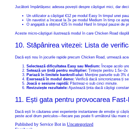
Jucătorii împărtășesc adesea povești despre câștiguri mici, dar decis
Un utilizator a câștigat €12 pe modul Easy în timpul unei pauz
Un navetist a încasat la 3x pe modul Medium în timp ce aștept
O angajată a obținut €25 în modul Hard în timpul pauzei de prâ
Aceste micro‑câștiguri ilustrează modul în care Chicken Road răsplăte
10. Stăpânirea vitezei: Lista de verifi
Dacă ești nou în jocurile rapide precum Chicken Road, urmează aceas
Selectează dificultatea Easy sau Medium:
Începe acolo und
Setează un țintă pentru multiplier:
Țintește pentru 1.5x–2x i
Pariază în limitele bankroll-ului:
Menține pariurile sub 3% di
Exersează în modul demo:
Verifică dacă sincronizarea ți se
Joacă o sesiune rapidă:
Păstreaz-o sub cinci minute.
Revizuiește rezultatele:
Ajustează ținta dacă câștigi constant
11. Ești gata pentru provocarea Fast
Dacă ești în căutarea unei experiențe instantanee de emoție și câștigu
peste acel drum periculos—fiecare pas poate fi următorul tău mare c
Published by Service Bot in
Uncategorized