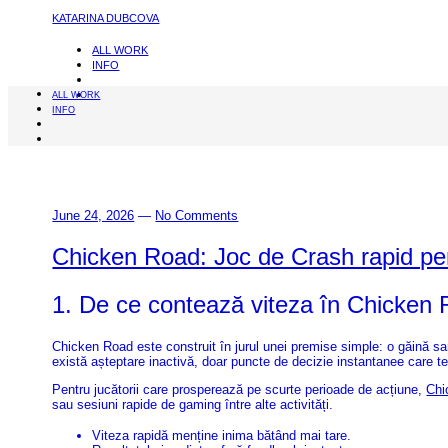
KATARINA DUBCOVA
ALL WORK
INFO
ALL WORK
INFO
June 24, 2026
—
No Comments
Chicken Road: Joc de Crash rapid pen
1. De ce contează viteza în Chicken
Chicken Road este construit în jurul unei premise simple: o găină sar
există așteptare inactivă, doar puncte de decizie instantanee care tes
Pentru jucătorii care prosperează pe scurte perioade de acțiune,
Chi
sau sesiuni rapide de gaming între alte activități.
Viteza rapidă menține inima bătând mai tare.