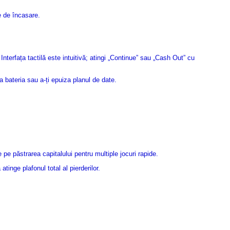
le de încasare.
terfața tactilă este intuitivă; atingi „Continue” sau „Cash Out” cu
 bateria sau a-ți epuiza planul de date.
 pe păstrarea capitalului pentru multiple jocuri rapide.
inge plafonul total al pierderilor.