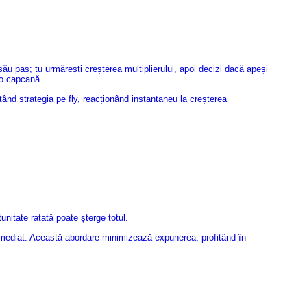
 pas; tu urmărești creșterea multiplierului, apoi decizi dacă apeși
 o capcană.
nd strategia pe fly, reacționând instantaneu la creșterea
nitate ratată poate șterge totul.
 imediat. Această abordare minimizează expunerea, profitând în