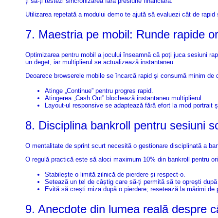
ți să-ți testezi sincronizarea fără presiune financiară.
Utilizarea repetată a modului demo te ajută să evaluezi cât de rapid se
7. Maestria pe mobil: Runde rapide or
Optimizarea pentru mobil a jocului înseamnă că poți juca sesiuni rapi
un deget, iar multiplierul se actualizează instantaneu.
Deoarece browserele mobile se încarcă rapid și consumă minim de date
Atinge „Continue” pentru progres rapid.
Atingerea „Cash Out” blochează instantaneu multiplierul.
Layout-ul responsive se adaptează fără efort la mod portrait 
8. Disciplina bankroll pentru sesiuni s
O mentalitate de sprint scurt necesită o gestionare disciplinată a bank
O regulă practică este să aloci maximum 10% din bankroll pentru orice 
Stabilește o limită zilnică de pierdere și respect-o.
Setează un țel de câștig care să-ți permită să te oprești dup
Evită să crești miza după o pierdere; resetează la mărimi de 
9. Anecdote din lumea reală despre câ