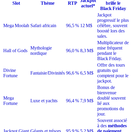
Jackpot
Slot
Thème
RTP
brille le
actuel*
Black Friday
Jackpot
progressif le plus
Mega Moolah
Safari africain
96,5 %
12 M$
célèbre, souvent
boosté lors des
sales.
Multiplicateur de
Mythologie
mise fréquent
Hall of Gods
96,0 %
8,3 M$
nordique
pendant le
Black Friday.
Offre des tours
Divine
gratuits qui
Fantaisie/Divinités
96,6 %
6,5 M$
Fortune
comptent pour le
jackpot.
Bonus de
bienvenue
Mega
doublé souvent
Luxe et yachts
96,4 %
7,9 M$
Fortune
lié aux
promotions du
jour.
Souvent associé
à des
méthodes
Jackpot Giant
Géants et trésors
95,9 %
5,2 M$
de paiement