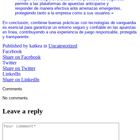
permite a las plataformas de apuestas anticiparse y
responder de manera efectiva ante amenazas emergentes,
protegiendo tanto a la empresa como a sus usuarios.»
En conclusión, combinar buenas prácticas con tecnologías de vanguardia
es esencial para garantizar un entorno seguro y confiable en las apuestas
en línea, contribuyendo a una experiencia de juego responsable, protegida
y transparente.
Published by katkea in
Uncategorized
Facebook
Share on Facebook
Twitter
Share on Twitter
LinkedIn
Share on LinkedIn
Comments
No comments.
Leave a reply