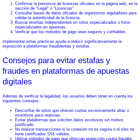
Confirmar la presencia de licencias oficiales en la página web, en la
sección de "Legal" o "Licencias".
Consultar bases de datos oficiales de organismos reguladores para
validar la autenticidad de la licencia.
Buscar reseñas independientes en sitios especializados o foros
especializados en apuestas.
Verificar que los métodos de pago sean seguros y confiables.
Implementar estas prácticas ayuda a reducir significativamente la
exposición a plataformas fraudulentas y estafas.
Consejos para evitar estafas y
fraudes en plataformas de apuestas
digitales
Además de verificar la legalidad, los usuarios deben tener en cuenta los
siguientes consejos:
Desconfiar de sitios que ofrecen cuotas excesivamente altas o
incentivos poco realistas.
Evitar plataformas que soliciten datos excesivos sin motivo
justificado.
No realizar transacciones si la conexión no es segura o el sitio no
tiene certificados SSL válidos.
Utilizar métodos de pago que ofrezcan protección contra fraudes,