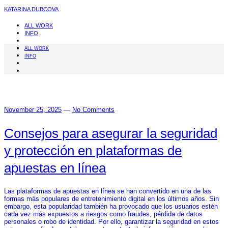
KATARINA DUBCOVA
ALL WORK
INFO
ALL WORK
INFO
November 25, 2025
—
No Comments
Consejos para asegurar la seguridad
y protección en plataformas de
apuestas en línea
Las plataformas de apuestas en línea se han convertido en una de las
formas más populares de entretenimiento digital en los últimos años. Sin
embargo, esta popularidad también ha provocado que los usuarios estén
cada vez más expuestos a riesgos como fraudes, pérdida de datos
personales o robo de identidad. Por ello, garantizar la seguridad en estos