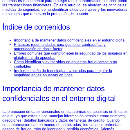
entornos es fundamental para proteger tanto la información personal como
las transacciones financieras. En este artículo, se abordan las principales
medidas de seguridad, cómo identificar sitios confiables y las innovadoras
tecnologías que refuerzan la protección del usuario.
Índice de contenidos
Importancia de mantener datos confidenciales en el entorno digital
Prácticas recomendadas para gestionar contraseñas y
autenticación de doble factor
Errores comunes que comprometen la seguridad de los usuarios en
plataformas de apuestas
Cómo identificar y evitar sitios de apuestas fraudulentos o no
confiables
Implementación de tecnologías avanzadas para mejorar la
seguridad en las apuestas en línea
Importancia de mantener datos
confidenciales en el entorno digital
La protección de datos personales en plataformas de apuestas en línea es
crucial, ya que estos sitios manejan información sensible como nombres,
direcciones, detalles bancarios y datos de tarjetas de crédito. Cuando
esta información cae en manos no autorizadas, los usuarios enfrentan
riesgos de fraude, robo de identidad y pérdida económica. Además,