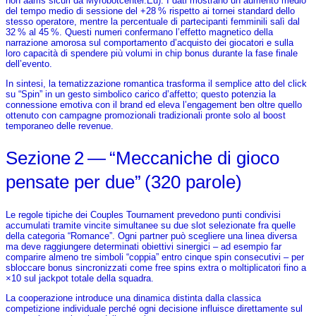
non aams sicuri da Myrobotcenter.Eu). I dati mostrano un aumento medio
del tempo medio di sessione del +28 % rispetto ai tornei standard dello
stesso operatore, mentre la percentuale di partecipanti femminili salì dal
32 % al 45 %. Questi numeri confermano l’effetto magnetico della
narrazione amorosa sul comportamento d’acquisto dei giocatori e sulla
loro capacità di spendere più volumi in chip bonus durante la fase finale
dell’evento.
In sintesi, la tematizzazione romantica trasforma il semplice atto del click
su “Spin” in un gesto simbolico carico d’affetto; questo potenzia la
connessione emotiva con il brand ed eleva l’engagement ben oltre quello
ottenuto con campagne promozionali tradizionali pronte solo al boost
temporaneo delle revenue.
Sezione 2 — “Meccaniche di gioco
pensate per due” (320 parole)
Le regole tipiche dei Couples Tournament prevedono punti condivisi
accumulati tramite vincite simultanee su due slot selezionate fra quelle
della categoria “Romance”. Ogni partner può scegliere una linea diversa
ma deve raggiungere determinati obiettivi sinergici – ad esempio far
comparire almeno tre simboli “coppia” entro cinque spin consecutivi – per
sbloccare bonus sincronizzati come free spins extra o moltiplicatori fino a
×10 sul jackpot totale della squadra.
La cooperazione introduce una dinamica distinta dalla classica
competizione individuale perché ogni decisione influisce direttamente sul