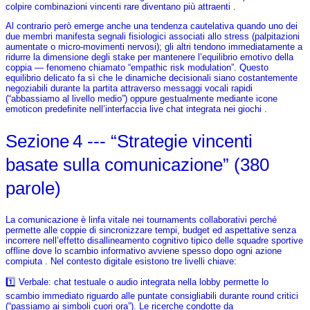
colpire combinazioni vincenti rare diventano più attraenti .
Al contrario però emerge anche una tendenza cautelativa quando uno dei
due membri manifesta segnali fisiologici associati allo stress (palpitazioni
aumentate o micro‑movimenti nervosi); gli altri tendono immediatamente a
ridurre la dimensione degli stake per mantenere l’equilibrio emotivo della
coppia — fenomeno chiamato “empathic risk modulation”. Questo
equilibrio delicato fa sì che le dinamiche decisionali siano costantemente
negoziabili durante la partita attraverso messaggi vocali rapidi
(“abbassiamo al livello medio”) oppure gestualmente mediante icone
emoticon predefinite nell’interfaccia live chat integrata nei giochi .
Sezione 4 --- “Strategie vincenti
basate sulla comunicazione” (380
parole)
La comunicazione è linfa vitale nei tournaments collaborativi perché
permette alle coppie di sincronizzare tempi, budget ed aspettative senza
incorrere nell’effetto disallineamento cognitivo tipico delle squadre sportive
offline dove lo scambio informativo avviene spesso dopo ogni azione
compiuta . Nel contesto digitale esistono tre livelli chiave:
1️⃣ Verbale: chat testuale o audio integrata nella lobby permette lo
scambio immediato riguardo alle puntate consigliabili durante round critici
(“passiamo ai simboli cuori ora”). Le ricerche condotte da