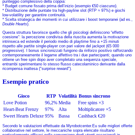
punteggio complessivo della coppia:
* Budget comune fissato prima dell’inizio (esempio €50 ciascuno).
* Distribuzione delle puntate tra high‑payline slot (RTP ≈ 97%) e giochi
low‑volatility per garantire continuità.
* Scelta strategica dei momenti in cui utilizzare i boost temporanei (ad es.,
Double Hearts
).
Questa struttura favorisce quello che gli psicologi definiscono “effetto
coesione”: la percezione condivisa della riuscita aumenta la motivazione
intrinseca ed estende il periodo medio di playtime fino a +15 minuti
rispetto alle partite single‑player con pari valore del jackpot (€5 000
progressive). I bonus sincronizzati fungono da rinforzo positivo rafforzando
contemporaneamente il legame affettivo tra i due partecipanti; quando uno
ottiene un free spin dopo aver completato una sequenza speciale,
entrambi sperimentano lo stesso flusso catecolaminico derivante dalla
ricompensa inattesa ("surprise reward").
Esempio pratico
Gioco
RTP
Volatilità
Bonus sincrono
Love Potion
96,2%
Media
Free spins ×3
Heart‑Beat Frenzy
97%
Alta
Moltiplicatore ×5
Sweet Hearts Deluxe
95%
Bassa
Cashback €20
Secondo le valutazioni effettuate da Myrobotcenter.Eu sulle migliori offerte
collaborative nel settore, le meccaniche sopra elencate risultano
particolarmente efficaci nella conversione degli utenti occasionali in