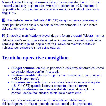
Myrobotcenter.Eu sugli streamers italiani hanno rilevato che chi utilizza
sistemi vocal‐only registra tassi win‑rate superiori del +9 % rispetto ai
gruppetti silenziosi perché velocizzano le reazioni agli shock improvvisi
degli RNG.
2️⃣ Non verbale: emoji dedicate (“❤️”, “⚡”) vengono usate come segnali
rapidi per indicare fiducia o cautela senza interrompere il flusso visivo
dello schermo principale.
3️⃣ Strategica: pianificazione preventiva via forum o gruppI Telegram prima
dell’inizio dell’evento consente ai partner impostare parametri quali limite
perdita giornaliero (€30), soglia profitto (+€150) ed eventuale rollover
richiesto per convertire i free spins ottenuti.
Tecniche operative consigliate
Budget comune:
creare un portafoglio collettivo separato dal conto
personale riduce conflitti finanziari;
Gestione perdite:
stabilire stop‐loss settimanali (es., se total loss
> €80 interrompere);
Sincronizzazione timing:
concordare finestre orarie privilegiate
(18–21h CET) quando il server presenta minore latenza;
Analisi post‑sessione:
rivedere statistiche win/loss split fra
partner usando tool analitici forniti dalle piattaforme.
L’approccio cognitivamente sinergico è sostenuto dalla teoria
dell’intelligenza distribuita secondo cui due menti unite producono