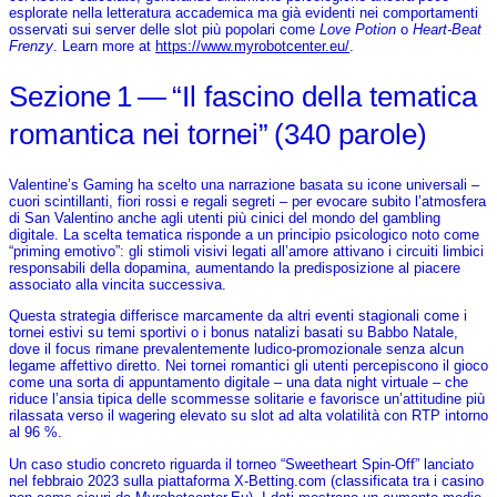
esplorate nella letteratura accademica ma già evidenti nei comportamenti
osservati sui server delle slot più popolari come
Love Potion
o
Heart‑Beat
Frenzy
. Learn more at
https://www.myrobotcenter.eu/
.
Sezione 1 — “Il fascino della tematica
romantica nei tornei” (340 parole)
Valentine’s Gaming ha scelto una narrazione basata su icone universali –
cuori scintillanti, fiori rossi e regali segreti – per evocare subito l’atmosfera
di San Valentino anche agli utenti più cinici del mondo del gambling
digitale. La scelta tematica risponde a un principio psicologico noto come
“priming emotivo”: gli stimoli visivi legati all’amore attivano i circuiti limbici
responsabili della dopamina, aumentando la predisposizione al piacere
associato alla vincita successiva.
Questa strategia differisce marcamente da altri eventi stagionali come i
tornei estivi su temi sportivi o i bonus natalizi basati su Babbo Natale,
dove il focus rimane prevalentemente ludico‑promozionale senza alcun
legame affettivo diretto. Nei tornei romantici gli utenti percepiscono il gioco
come una sorta di appuntamento digitale – una data night virtuale – che
riduce l’ansia tipica delle scommesse solitarie e favorisce un’attitudine più
rilassata verso il wagering elevato su slot ad alta volatilità con RTP intorno
al 96 %.
Un caso studio concreto riguarda il torneo “Sweetheart Spin‑Off” lanciato
nel febbraio 2023 sulla piattaforma X‑Betting.com (classificata tra i casino