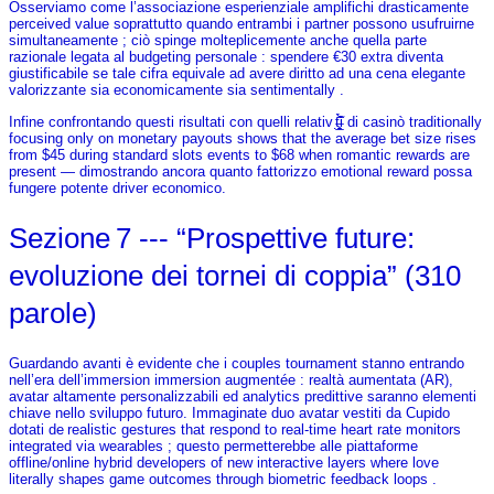
Osserviamo come l’associazione esperienziale amplifichi drasticamente
perceived value soprattutto quando entrambi i partner possono usufruirne
simultaneamente ; ciò spinge molteplicemente anche quella parte
razionale legata al budgeting personale : spendere €30 extra diventa
giustificabile se tale cifra equivale ad avere diritto ad una cena elegante
valorizzante sia economicamente sia sentimentally .
Infine confrontando questi risultati con quelli relativ​⁠ t̶͎̱͍̲̣̀̈̊̂́̃ǐ⁠ di casinò tradi­tional​ly
focusing only on monetary payouts shows that the average bet size rises
from $45 during standard slots events to $68 when romantic rewards are
present — dimostrando ancora quanto fattorizzo emotional reward possa
fungere potente driver economico.
Sezione 7 --- “Prospettive future:
evoluzione dei tornei di coppia” (310
parole)
Guardando avanti è evidente che i couples tournament stanno entrando
nell’era dell’immersion immersion augmentée : realtà aumentata (AR),
avatar altamente personalizzabili ed analytics predittive saranno elementi
chiave nello sviluppo futuro​. Immaginate duo avatar vestiti da Cupido
dotati de realistic gestures that respond to real-time heart rate monitors
integrated via wearables ; questo permetterebbe alle piattaforme
offline/online hybrid de​velopers of new interactive layers where love
literally shapes game outcomes through biometric feedback loops .