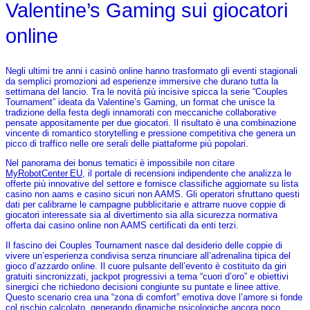
Valentine’s Gaming sui giocatori
online
Negli ultimi tre anni i casinò online hanno trasformato gli eventi stagionali
da semplici promozioni ad esperienze immersive che durano tutta la
settimana del lancio. Tra le novità più incisive spicca la serie “Couples
Tournament” ideata da Valentine’s Gaming, un format che unisce la
tradizione della festa degli innamorati con meccaniche collaborative
pensate appositamente per due giocatori. Il risultato è una combinazione
vincente di romantico storytelling e pressione competitiva che genera un
picco di traffico nelle ore serali delle piattaforme più popolari.
Nel panorama dei bonus tematici è impossibile non citare
MyRobotCenter EU
, il portale di recensioni indipendente che analizza le
offerte più innovative del settore e fornisce classifiche aggiornate su lista
casino non aams e casino sicuri non AAMS. Gli operatori sfruttano questi
dati per calibrarne le campagne pubblicitarie e attrarre nuove coppie di
giocatori interessate sia al divertimento sia alla sicurezza normativa
offerta dai casino online non AAMS certificati da enti terzi.
Il fascino dei Couples Tournament nasce dal desiderio delle coppie di
vivere un’esperienza condivisa senza rinunciare all’adrenalina tipica del
gioco d’azzardo online. Il cuore pulsante dell’evento è costituito da giri
gratuiti sincronizzati, jackpot progressivi a tema “cuori d’oro” e obiettivi
sinergici che richiedono decisioni congiunte su puntate e linee attive.
Questo scenario crea una “zona di comfort” emotiva dove l’amore si fonde
col rischio calcolato, generando dinamiche psicologiche ancora poco