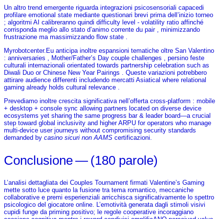
Un altro trend emergente riguarda integrazioni psicosensoriali capace di
profilare emotional state mediante questionari brevi prima dell’inizio torneo
; algoritmi AI calibreranno quindi difficulty level ‑ volatility ratio affinché
corrispondа meglio allo stato d’animo corrente du pair , minimizzando
frustrazione ma massimizzandо flow state .
Myrobotcenter.Eu anticipa inoltre espansioni tematiche oltre San Valentino
: anniversaries , Mother/Father’s Day couple challenges , persino feste
culturali internazionali orient‌ated towards partnership celebration such as
Diwali Duo or Chinese New Year Pairings . Queste variazioni potrebbero
attirare audience differenti includendo mercatti Asiatical where relational
gaming already holds cultural relevance .
Prevediamo inoltre crescita significativa nell’offerta cross‑platform : mobile
+ desktop + console sync allowing partners located on diverse device
ecosystems yet sharing the same progress bar & leader board—a crucial
step toward global inclusivity and higher ARPU for operators who manage
multi-device user journeys without compromising security standards
demanded by
casino sicuri non AAMS
certificazioni.
Conclusione — (180 parole)
L’analisi dettagliata dei Couples Tournament firmati Valentine’s Gaming
mette sotto luce quanto la fusione tra tema romantico, meccaniche
collaborative e premi esperienzial­i arricchisc­a significativamente lo spettro
psicologico del giocatore online​. L’emotività generata dagli stimoli visivi
cupidi funge da priming positivo; le regole cooperative incoraggiano