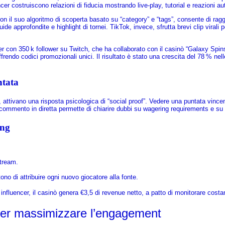
cer costruiscono relazioni di fiducia mostrando live‑play, tutorial e reazioni au
on il suo algoritmo di scoperta basato su “category” e “tags”, consente di ra
de approfondite e highlight di tornei. TikTok, invece, sfrutta brevi clip virali pe
r con 350 k follower su Twitch, che ha collaborato con il casinò “Galaxy Spin
offrendo codici promozionali unici. Il risultato è stato una crescita del 78 % ne
ntata
 attivano una risposta psicologica di “social proof”. Vedere una puntata vincen
 il commento in diretta permette di chiarire dubbi su wagering requirements e su 
ing
stream.
no di attribuire ogni nuovo giocatore alla fonte.
nfluencer, il casinò genera €3,5 di revenue netto, a patto di monitorare costa
i per massimizzare l’engagement