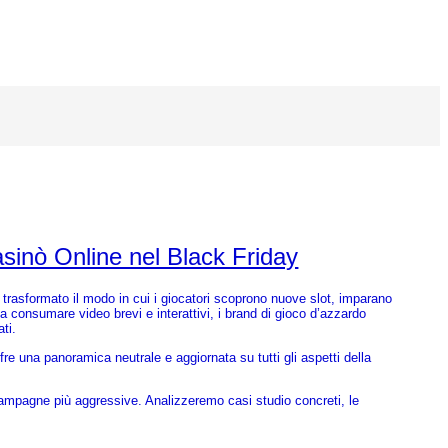
asinò Online nel Black Friday
 trasformato il modo in cui i giocatori scoprono nuove slot, imparano
a consumare video brevi e interattivi, i brand di gioco d’azzardo
ti.
ffre una panoramica neutrale e aggiornata su tutti gli aspetti della
e campagne più aggressive. Analizzeremo casi studio concreti, le