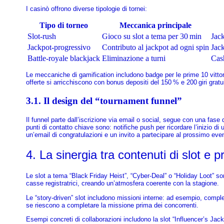
I casinò offrono diverse tipologie di tornei:
Tipo di torneo
Meccanica principale
Slot‑rush
Gioco su slot a tema per 30 min
Jack
Jackpot‑progressivo
Contributo al jackpot ad ogni spin
Jac
Battle‑royale blackjack
Eliminazione a turni
Cas
Le meccaniche di gamification includono badge per le prime 10 vittori
offerte si arricchiscono con bonus depositi del 150 % e 200 giri grat
3.1. Il design del “tournament funnel”
Il funnel parte dall’iscrizione via email o social, segue con una fase 
punti di contatto chiave sono: notifiche push per ricordare l’inizio d
un’email di congratulazioni e un invito a partecipare al prossimo eve
4. La sinergia tra contenuti di slot e 
Le slot a tema “Black Friday Heist”, “Cyber‑Deal” o “Holiday Loot” son
casse registratrici, creando un’atmosfera coerente con la stagione.
Le “story‑driven” slot includono missioni interne: ad esempio, compl
se riescono a completare la missione prima dei concorrenti.
Esempi concreti di collaborazioni includono la slot “Influencer’s Jac