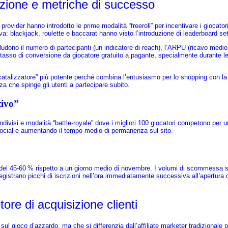
luzione e metriche di successo
provider hanno introdotto le prime modalità “freeroll” per incentivare i giocator
a: blackjack, roulette e baccarat hanno visto l’introduzione di leaderboard set
udono il numero di partecipanti (un indicatore di reach), l’ARPU (ricavo medio
 tasso di conversione da giocatore gratuito a pagante, specialmente durante le 
il “catalizzatore” più potente perché combina l’entusiasmo per lo shopping con la
a che spinge gli utenti a partecipare subito.
tivo”
ndivisi e modalità “battle‑royale” dove i migliori 100 giocatori competono per
social e aumentando il tempo medio di permanenza sul sito.
cere del 45‑60 % rispetto a un giorno medio di novembre. I volumi di scommess
i registrano picchi di iscrizioni nell’ora immediatamente successiva all’apertura
ore di acquisizione clienti
l gioco d’azzardo, ma che si differenzia dall’affiliate marketer tradizionale per 