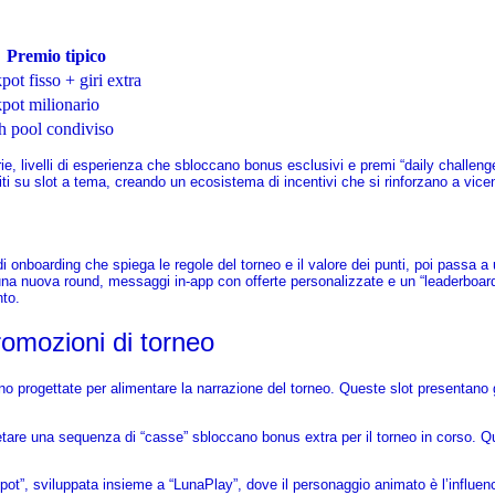
Premio tipico
pot fisso + giri extra
kpot milionario
h pool condiviso
e, livelli di esperienza che sbloccano bonus esclusivi e premi “daily challenge
uiti su slot a tema, creando un ecosistema di incentivi che si rinforzano a vice
di onboarding che spiega le regole del torneo e il valore dei punti, poi passa a u
i una nuova round, messaggi in‑app con offerte personalizzate e un “leaderboard
nto.
promozioni di torneo
o progettate per alimentare la narrazione del torneo. Queste slot presentano gr
etare una sequenza di “casse” sbloccano bonus extra per il torneo in corso. Qu
kpot”, sviluppata insieme a “LunaPlay”, dove il personaggio animato è l’influen