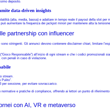
ssimo deposito.
ramite data‑driven insights
atilità (alta, media, bassa) e adattare in tempo reale il payout della slot per m
ore può aumentare la frequenza dei jackpot minori per mantenere alta la tensione
lle partnership con influencer
do sono stringenti. Gli annunci devono contenere disclaimer chiari, limitare l’
li (“Gioco Responsabile”) all’inizio di ogni stream e che i codici promozionali 
 con penali in caso di violazione.
sabile
lo stream.
 Pulito”.
3 per sessione, per evitare sovraccarico.
normative e pratiche di compliance, offrendo ai lettori un punto di riferimento u
 tornei con AI, VR e metaverso