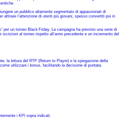
tentiche.
ggiungere un pubblico altamente segmentato di appassionati di
r attirare l’attenzione di utenti più giovani, spesso convertiti poi in
s” per un torneo Black Friday. La campagna ha previsto una serie di
lle iscrizioni al torneo rispetto all’anno precedente e un incremento del
te, la lettura del RTP (Return to Player) e la spiegazione della
come utilizzare i bonus, facilitando la decisione di puntata.
ntemente i KPI sopra indicati.