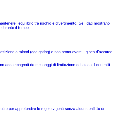
antenere l’equilibrio tra rischio e divertimento. Se i dati mostrano
 durante il torneo.
esposizione a minori (age‑gating) e non promuovere il gioco d’azzardo
siano accompagnati da messaggi di limitazione del gioco. I contratti
tile per approfondire le regole vigenti senza alcun conflitto di