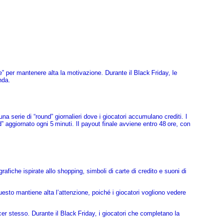
” per mantenere alta la motivazione. Durante il Black Friday, le
nda.
na serie di “round” giornalieri dove i giocatori accumulano crediti. I
” aggiornato ogni 5 minuti. Il payout finale avviene entro 48 ore, con
afiche ispirate allo shopping, simboli di carte di credito e suoni di
esto mantiene alta l’attenzione, poiché i giocatori vogliono vedere
cer stesso. Durante il Black Friday, i giocatori che completano la