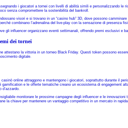
segnando i giocatori a tornei con livelli di abilità simili e personalizzando l
oco senza compromettere la sostenibilità del bankroll.
 indossano visori e si trovano in un “casino hub” 3D, dove possono camminare tra
rché combinano l’adrenalina del live‑play con la sensazione di presenza fisi
e gli influencer organizzano eventi settimanali, offrendo premi esclusivi e 
remi dei tornei
he attestano la vittoria in un torneo Black Friday. Questi token possono esser
noscimento digitale.
i di casinò online attraggono e mantengono i giocatori, soprattutto durante il 
e di gamification e le offerte tematiche creano un ecosistema di engagement al
to d’azzardo.
consigliabile monitorare le prossime campagne degli influencer e le innovazion
mane la chiave per mantenere un vantaggio competitivo in un mercato in rapida