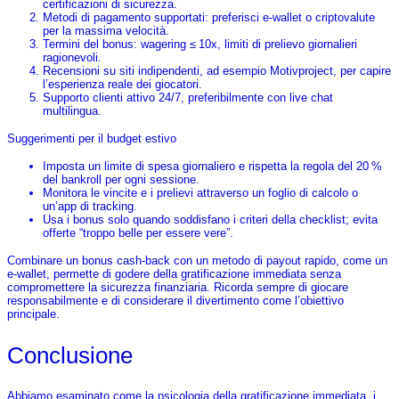
certificazioni di sicurezza.
Metodi di pagamento supportati: preferisci e‑wallet o criptovalute
per la massima velocità.
Termini del bonus: wagering ≤ 10x, limiti di prelievo giornalieri
ragionevoli.
Recensioni su siti indipendenti, ad esempio Motivproject, per capire
l’esperienza reale dei giocatori.
Supporto clienti attivo 24/7, preferibilmente con live chat
multilingua.
Suggerimenti per il budget estivo
Imposta un limite di spesa giornaliero e rispetta la regola del 20 %
del bankroll per ogni sessione.
Monitora le vincite e i prelievi attraverso un foglio di calcolo o
un’app di tracking.
Usa i bonus solo quando soddisfano i criteri della checklist; evita
offerte “troppo belle per essere vere”.
Combinare un bonus cash‑back con un metodo di payout rapido, come un
e‑wallet, permette di godere della gratificazione immediata senza
compromettere la sicurezza finanziaria. Ricorda sempre di giocare
responsabilmente e di considerare il divertimento come l’obiettivo
principale.
Conclusione
Abbiamo esaminato come la psicologia della gratificazione immediata, i