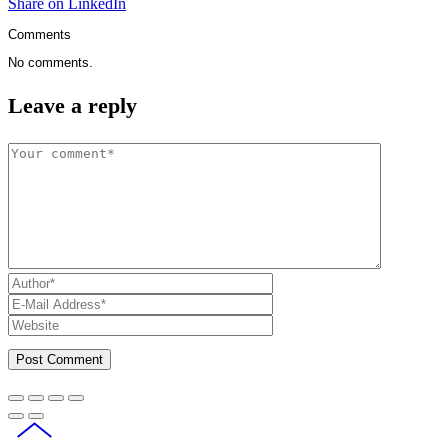
Share on LinkedIn
Comments
No comments.
Leave a reply