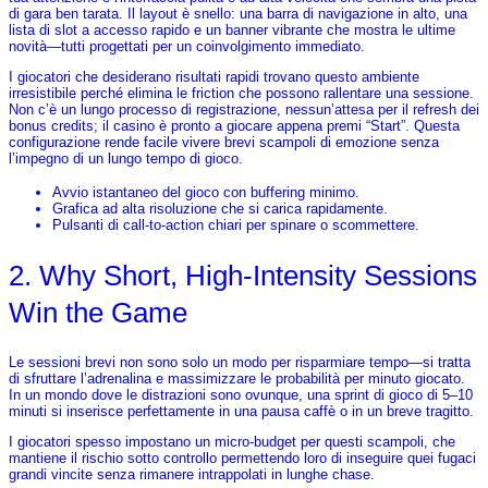
di gara ben tarata. Il layout è snello: una barra di navigazione in alto, una
lista di slot a accesso rapido e un banner vibrante che mostra le ultime
novità—tutti progettati per un coinvolgimento immediato.
I giocatori che desiderano risultati rapidi trovano questo ambiente
irresistibile perché elimina le friction che possono rallentare una sessione.
Non c’è un lungo processo di registrazione, nessun’attesa per il refresh dei
bonus credits; il casino è pronto a giocare appena premi “Start”. Questa
configurazione rende facile vivere brevi scampoli di emozione senza
l’impegno di un lungo tempo di gioco.
Avvio istantaneo del gioco con buffering minimo.
Grafica ad alta risoluzione che si carica rapidamente.
Pulsanti di call‑to‑action chiari per spinare o scommettere.
2. Why Short, High‑Intensity Sessions
Win the Game
Le sessioni brevi non sono solo un modo per risparmiare tempo—si tratta
di sfruttare l’adrenalina e massimizzare le probabilità per minuto giocato.
In un mondo dove le distrazioni sono ovunque, una sprint di gioco di 5–10
minuti si inserisce perfettamente in una pausa caffè o in un breve tragitto.
I giocatori spesso impostano un micro‑budget per questi scampoli, che
mantiene il rischio sotto controllo permettendo loro di inseguire quei fugaci
grandi vincite senza rimanere intrappolati in lunghe chase.