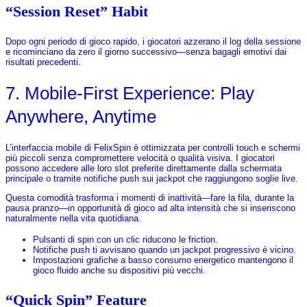
“Session Reset” Habit
Dopo ogni periodo di gioco rapido, i giocatori azzerano il log della sessione
e ricominciano da zero il giorno successivo—senza bagagli emotivi dai
risultati precedenti.
7. Mobile‑First Experience: Play
Anywhere, Anytime
L’interfaccia mobile di FelixSpin è ottimizzata per controlli touch e schermi
più piccoli senza compromettere velocità o qualità visiva. I giocatori
possono accedere alle loro slot preferite direttamente dalla schermata
principale o tramite notifiche push sui jackpot che raggiungono soglie live.
Questa comodità trasforma i momenti di inattività—fare la fila, durante la
pausa pranzo—in opportunità di gioco ad alta intensità che si inseriscono
naturalmente nella vita quotidiana.
Pulsanti di spin con un clic riducono le friction.
Notifiche push ti avvisano quando un jackpot progressivo è vicino.
Impostazioni grafiche a basso consumo energetico mantengono il
gioco fluido anche su dispositivi più vecchi.
“Quick Spin” Feature