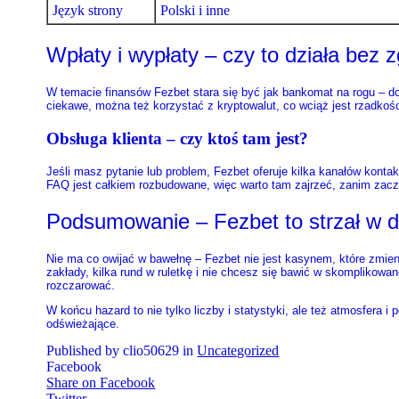
Język strony
Polski i inne
Wpłaty i wypłaty – czy to działa bez 
W temacie finansów Fezbet stara się być jak bankomat na rogu – dos
ciekawe, można też korzystać z kryptowalut, co wciąż jest rzadkoś
Obsługa klienta – czy ktoś tam jest?
Jeśli masz pytanie lub problem, Fezbet oferuje kilka kanałów kontak
FAQ jest całkiem rozbudowane, więc warto tam zajrzeć, zanim zacznie
Podsumowanie – Fezbet to strzał w dz
Nie ma co owijać w bawełnę – Fezbet nie jest kasynem, które zmieni
zakłady, kilka rund w ruletkę i nie chcesz się bawić w skomplikowan
rozczarować.
W końcu hazard to nie tylko liczby i statystyki, ale też atmosfera 
odświeżające.
Published by clio50629 in
Uncategorized
Facebook
Share on Facebook
Twitter