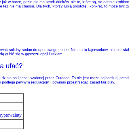
ę jak w barze, gdzie nie ma setek drinków, ale te, które są, są dobrze zrobione
też nie ma chaosu. Dla tych, którzy lubią prostotę i konkret, to może być za
ywać solidny sedan do sportowego coupe. Nie ma tu fajerwerków, ale jest st
bią gubić się w gąszczu opcji i reklam.
na ufać?
ziała na licencji wydanej przez Curacao. To nie jest może najbardziej presti
 podlega pewnym regulacjom i powinno przestrzegać zasad fair play.
kryptowaluty