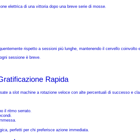
one elettrica di una vittoria dopo una breve serie di mosse.
equentemente rispetto a sessioni più lunghe, mantenendo il cervello coinvolto
 ogni sessione è breve.
Gratificazione Rapida
pensate a slot machine a rotazione veloce con alte percentuali di successo e cla
 il ritmo serrato.
econdi.
commessa.
gica, perfetti per chi preferisce azione immediata.