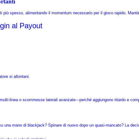
rtanti
i più spesso, alimentando il momentum necessario per il gioco rapido. Mantiene 
gin al Payout
.
tore si allontani.
lti‑linea o scommesse laterali avanzate—perché aggiungono ritardo e comple
su una mano di blackjack? Spinare di nuovo dopo un quasi‑mancato? La decision t