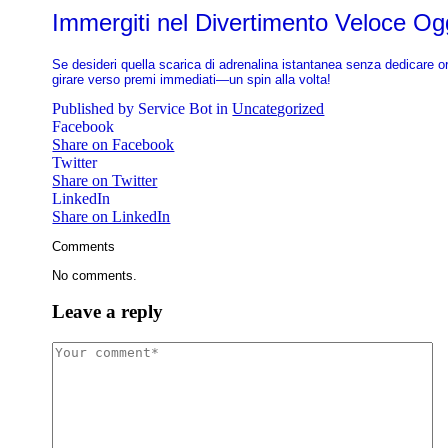
Immergiti nel Divertimento Veloce Og
Se desideri quella scarica di adrenalina istantanea senza dedicare ore,
girare verso premi immediati—un spin alla volta!
Published by Service Bot in
Uncategorized
Facebook
Share on Facebook
Twitter
Share on Twitter
LinkedIn
Share on LinkedIn
Comments
No comments.
Leave a reply