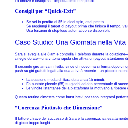
La chiave è disciplina—imposta limiti e rispettali.
Consigli per “Quick‑Exit”
Se sei in perdita di $5 in dieci spin, esci presto.
Se raggiungi il target di payout prima che finisca il tempo, va
Usa funzioni di stop‑loss automatico se disponibili.
Caso Studio: Una Giornata nella Vita
Sara si sveglia alle 8 am e controlla il telefono durante la colazio
ciliegie dorate—una vittoria rapida che attiva un payout istantaneo d
Il secondo giro arriva in fretta; vince di nuovo ma si ferma dopo cinq
push su giri gratuiti legati alla sua attività recente—un piccolo ince
La sessione media di Sara dura circa 15 minuti.
Fa puntate piccole ($5) su giochi ad alta percentuale di succ
Le vincite istantanee della piattaforma la motivano a ripetere
Questa routine dimostra come burst brevi possano integrarsi perfett
“Coerenza Piuttosto che Dimensione”
Il fattore chiave del successo di Sara è la coerenza: sa esattament
di gioco troppo lunghi.