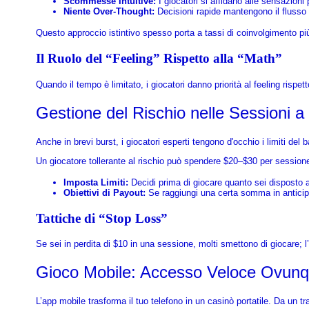
Scommesse Intuitive:
I giocatori si affidano alle sensazioni p
Niente Over‑Thought:
Decisioni rapide mantengono il flusso d
Questo approccio istintivo spesso porta a tassi di coinvolgimento più
Il Ruolo del “Feeling” Rispetto alla “Math”
Quando il tempo è limitato, i giocatori danno priorità al feeling rispe
Gestione del Rischio nelle Sessioni a
Anche in brevi burst, i giocatori esperti tengono d'occhio i limiti del
Un giocatore tollerante al rischio può spendere $20–$30 per session
Imposta Limiti:
Decidi prima di giocare quanto sei disposto a
Obiettivi di Payout:
Se raggiungi una certa somma in anticipo
Tattiche di “Stop Loss”
Se sei in perdita di $10 in una sessione, molti smettono di giocare; l’
Gioco Mobile: Accesso Veloce Ovun
L’app mobile trasforma il tuo telefono in un casinò portatile. Da un 