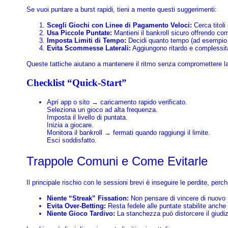
Se vuoi puntare a burst rapidi, tieni a mente questi suggerimenti:
Scegli Giochi con Linee di Pagamento Veloci:
Cerca titoli
Usa Piccole Puntate:
Mantieni il bankroll sicuro offrendo c
Imposta Limiti di Tempo:
Decidi quanto tempo (ad esempio 1
Evita Scommesse Laterali:
Aggiungono ritardo e complessità 
Queste tattiche aiutano a mantenere il ritmo senza compromettere l
Checklist “Quick‑Start”
Apri app o sito → caricamento rapido verificato.
Seleziona un gioco ad alta frequenza.
Imposta il livello di puntata.
Inizia a giocare.
Monitora il bankroll → fermati quando raggiungi il limite.
Esci soddisfatto.
Trappole Comuni e Come Evitarle
Il principale rischio con le sessioni brevi è inseguire le perdite, pe
Niente “Streak” Fissation:
Non pensare di vincere di nuovo 
Evita Over‑Betting:
Resta fedele alle puntate stabilite anche 
Niente Gioco Tardivo:
La stanchezza può distorcere il giudiz