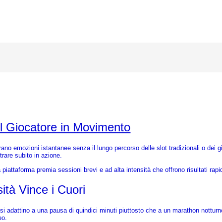
il Giocatore in Movimento
ano emozioni istantanee senza il lungo percorso delle slot tradizionali o dei gio
rare subito in azione.
piattaforma premia sessioni brevi e ad alta intensità che offrono risultati rapi
ità Vince i Cuori
 si adattino a una pausa di quindici minuti piuttosto che a un marathon nottur
eo.