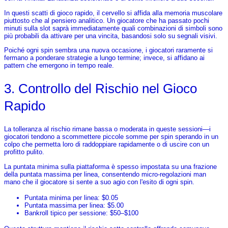
In questi scatti di gioco rapido, il cervello si affida alla memoria muscolare
piuttosto che al pensiero analitico. Un giocatore che ha passato pochi
minuti sulla slot saprà immediatamente quali combinazioni di simboli sono
più probabili da attivare per una vincita, basandosi solo su segnali visivi.
Poiché ogni spin sembra una nuova occasione, i giocatori raramente si
fermano a ponderare strategie a lungo termine; invece, si affidano ai
pattern che emergono in tempo reale.
3. Controllo del Rischio nel Gioco
Rapido
La tolleranza al rischio rimane bassa o moderata in queste sessioni—i
giocatori tendono a scommettere piccole somme per spin sperando in un
colpo che permetta loro di raddoppiare rapidamente o di uscire con un
profitto pulito.
La puntata minima sulla piattaforma è spesso impostata su una frazione
della puntata massima per linea, consentendo micro‑regolazioni man
mano che il giocatore si sente a suo agio con l'esito di ogni spin.
Puntata minima per linea: $0.05
Puntata massima per linea: $5.00
Bankroll tipico per sessione: $50–$100