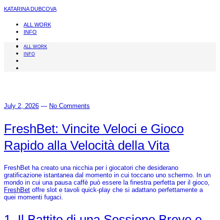
KATARINA DUBCOVA
ALL WORK
INFO
ALL WORK
INFO
July 2, 2026
—
No Comments
FreshBet: Vincite Veloci e Gioco
Rapido alla Velocità della Vita
FreshBet ha creato una nicchia per i giocatori che desiderano
gratificazione istantanea dal momento in cui toccano uno schermo. In un
mondo in cui una pausa caffè può essere la finestra perfetta per il gioco,
FreshBet
offre slot e tavoli quick‑play che si adattano perfettamente a
quei momenti fugaci.
1. Il Battito di una Sessione Breve e