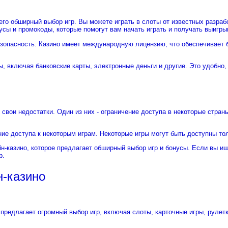
о обширный выбор игр. Вы можете играть в слоты от известных разработч
нусы и промокоды, которые помогут вам начать играть и получать выигры
опасность. Казино имеет международную лицензию, что обеспечивает б
ы, включая банковские карты, электронные деньги и другие. Это удобно
 свои недостатки. Один из них - ограничение доступа в некоторые стран
ие доступа к некоторым играм. Некоторые игры могут быть доступны тол
йн-казино, которое предлагает обширный выбор игр и бонусы. Если вы и
р.
н-казино
редлагает огромный выбор игр, включая слоты, карточные игры, рулетку