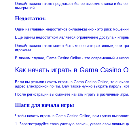
Онлайн-казино также предлагает более высокие ставки и более 
выигрышей.
Недостатки:
Один из главных недостатков онлайн-казино - это риск мошенн
Еще одним недостатком является ограничение доступа к игорны
Онлайн-казино также может быть менее интерактивным, чем тр
игроками.
В любом случае, Gama Casino Online - это современный и безоп
Как начать играть в Gama Casino O
Если вы решили начать играть в Gama Casino Online, то снача
адрес электронной почты. Вам также нужно выбрать пароль, ко
После регистрации вы сможете начать играть в различные игры,
Шаги для начала игры
Чтобы начать играть в Gama Casino Online, вам нужно выполни
1. Зарегистрируйте свою учетную запись, указав свои личные д