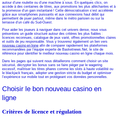
autour d’une roulette ou d’une machine à sous. En quelques clics, on
accède à des centaines de titres, aux promotions les plus alléchantes et à
la promesse d’un gain instantané ! Cette démocratisation s’est accélérée
grâce aux smartphones puissants et aux connexions haut débit qui
permettent de jouer partout, même dans le métro parisien ou sur la
terrasse d’un café du Sud‑Ouest.
Pour aider les joueurs à naviguer dans cet univers dense, nous vous
présentons un guide structuré autour des critères les plus fiables :
licences reconnues, catalogue de jeux varié, offres promotionnelles claires
et outils de jeu responsable. Vous y trouverez également un lien vers
nouveau casino en ligne
afin de comparer rapidement les plateformes
recommandées par l’équipe experte de Basketnews.Net, le site de
référence pour identifier le meilleur nouveau casino en ligne chaque mois.
Dans les pages qui suivent nous détaillerons comment choisir un site
sécurisé, décrypter les bonus sans se faire piéger par le wagering
excessif, maîtriser les titres phares comme les slots à haute volatilité ou
le blackjack français, adopter une gestion stricte du budget et optimiser
l’expérience sur mobile tout en protégeant vos données personnelles.
Choisir le bon nouveau casino en
ligne
Critères de licence et régulation