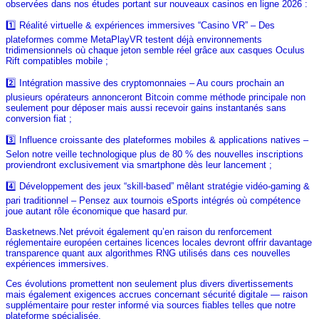
observées dans nos études portant sur nouveaux casinos en ligne 2026 :
1️⃣ Réalité virtuelle & expériences immersives “Casino VR” – Des
plateformes comme MetaPlayVR testent déjà environnements
tridimensionnels où chaque jeton semble réel grâce aux casques Oculus
Rift compatibles mobile ;
2️⃣ Intégration massive des cryptomonnaies – Au cours prochain an
plusieurs opérateurs annonceront Bitcoin comme méthode principale non
seulement pour déposer mais aussi recevoir gains instantanés sans
conversion fiat ;
3️⃣ Influence croissante des plateformes mobiles & applications natives –
Selon notre veille technologique plus de 80 % des nouvelles inscriptions
proviendront exclusivement via smartphone dès leur lancement ;
4️⃣ Développement des jeux “skill‑based” mêlant stratégie vidéo‑gaming &
pari traditionnel – Pensez aux tournois eSports intégrés où compétence
joue autant rôle économique que hasard pur.
Basketnews.Net prévoit également qu’en raison du renforcement
réglementaire européen certaines licences locales devront offrir davantage
transparence quant aux algorithmes RNG utilisés dans ces nouvelles
expériences immersives.
Ces évolutions promettent non seulement plus divers divertissements
mais également exigences accrues concernant sécurité digitale — raison
supplémentaire pour rester informé via sources fiables telles que notre
plateforme spécialisée.