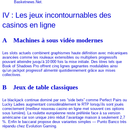
Basketnews.Net.
IV : Les jeux incontournables des
casinos en ligne
A Machines à sous vidéo modernes
Les slots actuels combinent graphismes haute définition avec mécaniques
avancées comme les rouleaux extensibles ou multipliers progressifs
pouvant atteindre jusqu’à 10 000 fois la mise initiale. Des titres tels que
Book of Shadows Pro offrent cinq lignes gagnantes modulables ainsi
qu’un jackpot progressif alimenté quotidiennement grâce aux mises
collectives.
B Jeux de table classiques
Le blackjack continue dominé par ses “side bets” comme Perfect Pairs ou
Lucky Ladies augmentant considérablement le RTP lorsqu’ils sont joués
correctement (meilleur nouveau casino en ligne met souvent ces options
sous lumière). La roulette européenne reste préférée face à sa version
américaine car son unique zéro réduit l’avantage maison à seulement 2,7
%. Enfin le baccarat propose deux variantes simples — Punto Banco très
répandu chez Evolution Gaming.