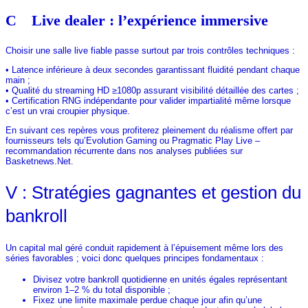
C Live dealer : l’expérience immersive
Choisir une salle live fiable passe surtout par trois contrôles techniques :
• Latence inférieure à deux secondes garantissant fluidité pendant chaque
main ;
• Qualité du streaming HD ≥1080p assurant visibilité détaillée des cartes ;
• Certification RNG indépendante pour valider impartialité même lorsque
c’est un vrai croupier physique.
En suivant ces repères vous profiterez pleinement du réalisme offert par
fournisseurs tels qu’Evolution Gaming ou Pragmatic Play Live –
recommandation récurrente dans nos analyses publiées sur
Basketnews.Net.
V : Stratégies gagnantes et gestion du
bankroll
Un capital mal géré conduit rapidement à l’épuisement même lors des
séries favorables ; voici donc quelques principes fondamentaux :
Divisez votre bankroll quotidienne en unités égales représentant
environ 1–2 % du total disponible ;
Fixez une limite maximale perdue chaque jour afin qu’une