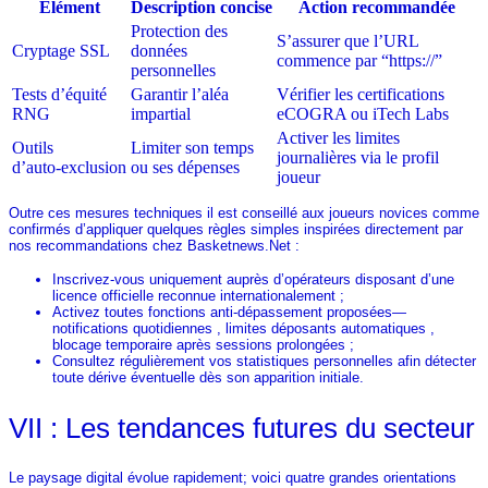
Élément
Description concise
Action recommandée
Protection des
S’assurer que l’URL
Cryptage SSL
données
commence par “https://”
personnelles
Tests d’équité
Garantir l’aléa
Vérifier les certifications
RNG
impartial
eCOGRA ou iTech Labs
Activer les limites
Outils
Limiter son temps
journalières via le profil
d’auto‑exclusion
ou ses dépenses
joueur
Outre ces mesures techniques il est conseillé aux joueurs novices comme
confirmés d’appliquer quelques règles simples inspirées directement par
nos recommandations chez Basketnews.Net :
Inscrivez-vous uniquement auprès d’opérateurs disposant d’une
licence officielle reconnue internationalement ;
Activez toutes fonctions anti‑dépassement proposées—
notifications quotidiennes , limites déposants automatiques ,
blocage temporaire après sessions prolongées ;
Consultez régulièrement vos statistiques personnelles afin détecter
toute dérive éventuelle dès son apparition initiale.
VII : Les tendances futures du secteur
Le paysage digital évolue rapidement; voici quatre grandes orientations