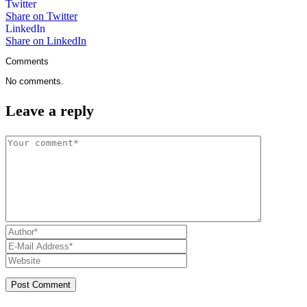
Twitter
Share on Twitter
LinkedIn
Share on LinkedIn
Comments
No comments.
Leave a reply