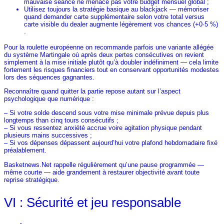
mauvaise séance ne menace pas votre budget mensuel global ;
Utilisez toujours la stratégie basique au blackjack — mémoriser
quand demander carte supplémentaire selon votre total versus
carte visible du dealer augmente légèrement vos chances (+0·5 %)
.
Pour la roulette européenne on recommande parfois une variante allégée
du système Martingale où après deux pertes consécutives on revient
simplement à la mise initiale plutôt qu’à doubler indéfiniment — cela limite
fortement les risques financiers tout en conservant opportunités modestes
lors des séquences gagnantes.
Reconnaître quand quitter la partie repose autant sur l’aspect
psychologique que numérique :
– Si votre solde descend sous votre mise minimale prévue depuis plus
longtemps than cinq tours consécutifs ;
– Si vous ressentez anxiété accrue voire agitation physique pendant
plusieurs mains successives ;
– Si vos dépenses dépassent aujourd’hui votre plafond hebdomadaire fixé
préalablement.
Basketnews.Net rappelle régulièrement qu’une pause programmée —
même courte — aide grandement à restaurer objectivité avant toute
reprise stratégique.
VI : Sécurité et jeu responsable