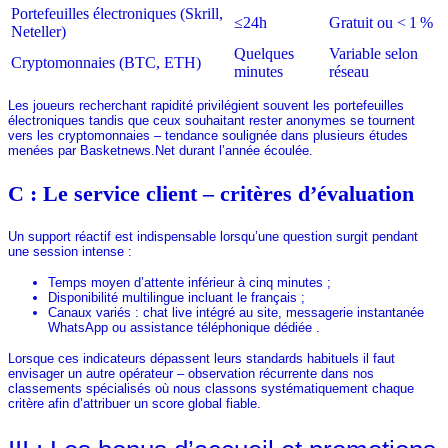
Portefeuilles électroniques (Skrill,
≤24h
Gratuit ou < 1 %
Neteller)
Quelques
Variable selon
Cryptomonnaies (BTC, ETH)
minutes
réseau
Les joueurs recherchant rapidité privilégient souvent les portefeuilles
électroniques tandis que ceux souhaitant rester anonymes se tournent
vers les cryptomonnaies – tendance soulignée dans plusieurs études
menées par Basketnews.Net durant l’année écoulée.
C : Le service client – critères d’évaluation
Un support réactif est indispensable lorsqu’une question surgit pendant
une session intense :
Temps moyen d’attente inférieur à cinq minutes ;
Disponibilité multilingue incluant le français ;
Canaux variés : chat live intégré au site, messagerie instantanée
WhatsApp ou assistance téléphonique dédiée .
Lorsque ces indicateurs dépassent leurs standards habituels il faut
envisager un autre opérateur – observation récurrente dans nos
classements spécialisés où nous classons systématiquement chaque
critère afin d’attribuer un score global fiable.