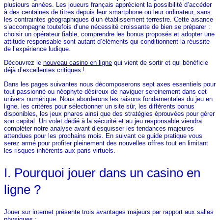
plusieurs années. Les joueurs français apprécient la possibilité d’accéder
à des centaines de titres depuis leur smartphone ou leur ordinateur, sans
les contraintes géographiques d’un établissement terrestre. Cette aisance
s’accompagne toutefois d’une nécessité croissante de bien se préparer :
choisir un opérateur fiable, comprendre les bonus proposés et adopter une
attitude responsable sont autant d’éléments qui conditionnent la réussite
de l’expérience ludique.
Découvrez le
nouveau casino en ligne
qui vient de sortir et qui bénéficie
déjà d’excellentes critiques !
Dans les pages suivantes nous décomposerons sept axes essentiels pour
tout passionné ou néophyte désireux de naviguer sereinement dans cet
univers numérique. Nous aborderons les raisons fondamentales du jeu en
ligne, les critères pour sélectionner un site sûr, les différents bonus
disponibles, les jeux phares ainsi que des stratégies éprouvées pour gérer
son capital. Un volet dédié à la sécurité et au jeu responsable viendra
compléter notre analyse avant d’esquisser les tendances majeures
attendues pour les prochains mois. En suivant ce guide pratique vous
serez armé pour profiter pleinement des nouvelles offres tout en limitant
les risques inhérents aux paris virtuels.
I. Pourquoi jouer dans un casino en
ligne ?
Jouer sur internet présente trois avantages majeurs par rapport aux salles
physiques :