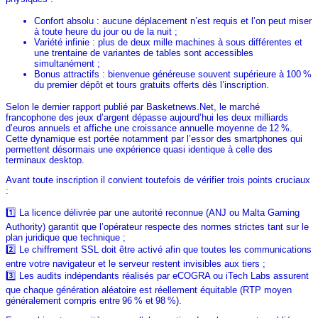
Confort absolu : aucune déplacement n’est requis et l’on peut miser
à toute heure du jour ou de la nuit ;
Variété infinie : plus de deux mille machines à sous différentes et
une trentaine de variantes de tables sont accessibles
simultanément ;
Bonus attractifs : bienvenue généreuse souvent supérieure à 100 %
du premier dépôt et tours gratuits offerts dès l’inscription.
Selon le dernier rapport publié par Basketnews.Net, le marché
francophone des jeux d’argent dépasse aujourd’hui les deux milliards
d’euros annuels et affiche une croissance annuelle moyenne de 12 %.
Cette dynamique est portée notamment par l’essor des smartphones qui
permettent désormais une expérience quasi identique à celle des
terminaux desktop.
Avant toute inscription il convient toutefois de vérifier trois points cruciaux
:
1️⃣ La licence délivrée par une autorité reconnue (ANJ ou Malta Gaming
Authority) garantit que l’opérateur respecte des normes strictes tant sur le
plan juridique que technique ;
2️⃣ Le chiffrement SSL doit être activé afin que toutes les communications
entre votre navigateur et le serveur restent invisibles aux tiers ;
3️⃣ Les audits indépendants réalisés par eCOGRA ou iTech Labs assurent
que chaque génération aléatoire est réellement équitable (RTP moyen
généralement compris entre 96 % et 98 %).