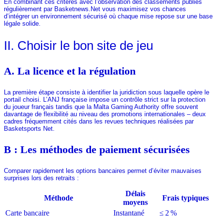
En combinant ces critères avec l’observation des classements publiés
régulièrement par Basketnews.Net vous maximisez vos chances
d’intégrer un environnement sécurisé où chaque mise repose sur une base
légale solide.
II. Choisir le bon site de jeu
A. La licence et la régulation
La première étape consiste à identifier la juridiction sous laquelle opère le
portail choisi. L’ANJ française impose un contrôle strict sur la protection
du joueur français tandis que la Malta Gaming Authority offre souvent
davantage de flexibilité au niveau des promotions internationales – deux
cadres fréquemment cités dans les revues techniques réalisées par
Basketsports Net.
B : Les méthodes de paiement sécurisées
Comparer rapidement les options bancaires permet d’éviter mauvaises
surprises lors des retraits :
Délais
Méthode
Frais typiques
moyens
Carte bancaire
Instantané
≤ 2 %