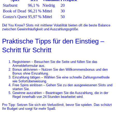
Starburst
96,1 %
Niedrig
20
Book of Dead
96,21 %
Mittel
30
Gonzo's Quest
95,97 %
Mittel
50
Did You Know? Slots mit mittlerer Volatilität bieten oft die beste Balance
zwischen Gewinnhäufigkeit und Auszahlungsgröße.
Praktische Tipps für den Einstieg –
Schritt für Schritt
Registrieren – Besuchen Sie die Seite und füllen Sie das
Anmeldeformular aus.
Bonus aktivieren – Nutzen Sie den Willkommensbonus und den
Bonus ohne Einzahlung.
Einzahlung tätigen – Wählen Sie eine schnelle Zahlungsmethode
wie Sofortüberweisung.
Free Spins einlösen – Gehen Sie zu den ausgewiesenen Slots und
starten Sie.
Gewinne auszahlen – Beantragen Sie die Auszahlung, die in der
Regel innerhalb von 24 Stunden bearbeitet wird.
Pro Tipp: Setzen Sie sich ein Verlustlimit, bevor Sie spielen. Das schützt
Ihr Budget und sorgt für mehr Spaß.