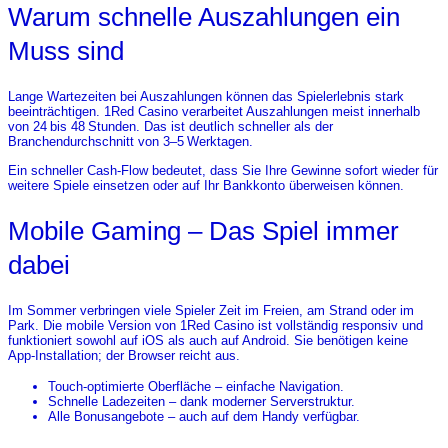
Warum schnelle Auszahlungen ein
Muss sind
Lange Wartezeiten bei Auszahlungen können das Spielerlebnis stark
beeinträchtigen. 1Red Casino verarbeitet Auszahlungen meist innerhalb
von 24 bis 48 Stunden. Das ist deutlich schneller als der
Branchendurchschnitt von 3–5 Werktagen.
Ein schneller Cash‑Flow bedeutet, dass Sie Ihre Gewinne sofort wieder für
weitere Spiele einsetzen oder auf Ihr Bankkonto überweisen können.
Mobile Gaming – Das Spiel immer
dabei
Im Sommer verbringen viele Spieler Zeit im Freien, am Strand oder im
Park. Die mobile Version von 1Red Casino ist vollständig responsiv und
funktioniert sowohl auf iOS als auch auf Android. Sie benötigen keine
App‑Installation; der Browser reicht aus.
Touch‑optimierte Oberfläche – einfache Navigation.
Schnelle Ladezeiten – dank moderner Serverstruktur.
Alle Bonusangebote – auch auf dem Handy verfügbar.