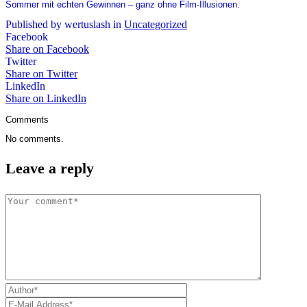
Sommer mit echten Gewinnen – ganz ohne Film‑Illusionen.
Published by wertuslash in
Uncategorized
Facebook
Share on Facebook
Twitter
Share on Twitter
LinkedIn
Share on LinkedIn
Comments
No comments.
Leave a reply