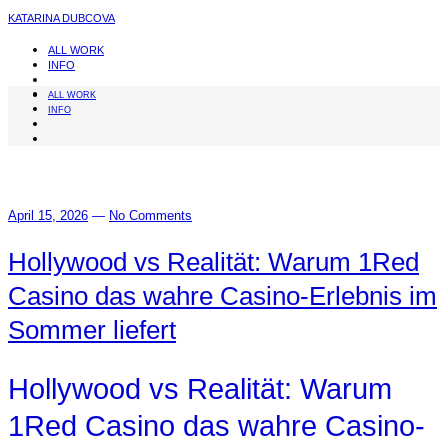
KATARINA DUBCOVA
ALL WORK
INFO
ALL WORK
INFO
April 15, 2026
—
No Comments
Hollywood vs Realität: Warum 1Red
Casino das wahre Casino-Erlebnis im
Sommer liefert
Hollywood vs Realität: Warum
1Red Casino das wahre Casino-