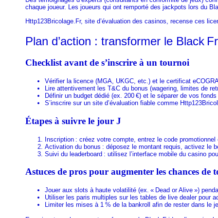
chaque joueur. Les joueurs qui ont remporté des jackpots lors du Bla
Http123Bricolage.Fr, site d’évaluation des casinos, recense ces licen
Plan d’action : transformer le Black 
Checklist avant de s’inscrire à un tournoi
Vérifier la licence (MGA, UKGC, etc.) et le certificat eCOGR
Lire attentivement les T&C du bonus (wagering, limites de retr
Définir un budget dédié (ex. 200 €) et le séparer de vos fonds
S’inscrire sur un site d’évaluation fiable comme Http123Brico
Étapes à suivre le jour J
Inscription : créez votre compte, entrez le code promotionnel
Activation du bonus : déposez le montant requis, activez le b
Suivi du leaderboard : utilisez l’interface mobile du casino pou
Astuces de pros pour augmenter les chances de t
Jouer aux slots à haute volatilité (ex. « Dead or Alive ») pe
Utiliser les paris multiples sur les tables de live dealer pou
Limiter les mises à 1 % de la bankroll afin de rester dans le j