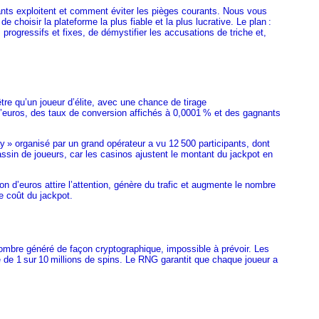
ants exploitent et comment éviter les pièges courants. Nous vous
 choisir la plateforme la plus fiable et la plus lucrative. Le plan :
 progressifs et fixes, de démystifier les accusations de triche et,
tre qu’un joueur d’élite, avec une chance de tirage
s d’euros, des taux de conversion affichés à 0,0001 % et des gagnants
ay » organisé par un grand opérateur a vu 12 500 participants, dont
ssin de joueurs, car les casinos ajustent le montant du jackpot en
on d’euros attire l’attention, génère du trafic et augmente le nombre
e coût du jackpot.
ombre généré de façon cryptographique, impossible à prévoir. Les
 de 1 sur 10 millions de spins. Le RNG garantit que chaque joueur a