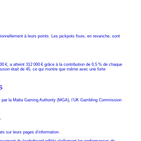
tionnellement à leurs points. Les jackpots fixes, en revanche, sont
000 €, a atteint 312 000 € grâce à la contribution de 0,5 % de chaque
ession était de 45, ce qui montre que même avec une forte
s
ées par la Malta Gaming Authority (MGA), l’UK Gambling Commission
s.
ts sur leurs pages d’information.
assement du leaderboard reflète réellement les performances de