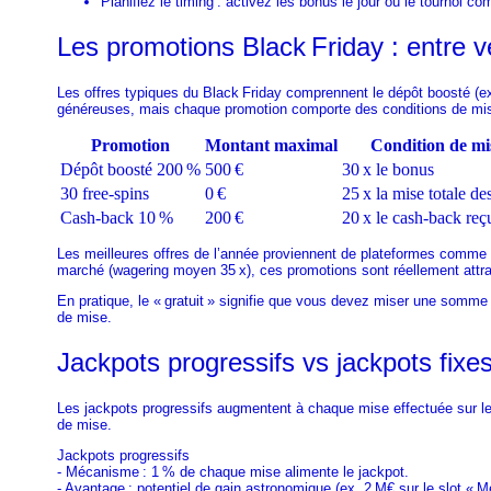
Planifiez le timing : activez les bonus le jour où le tournoi
Les promotions Black Friday : entre v
Les offres typiques du Black Friday comprennent le dépôt boosté (ex
généreuses, mais chaque promotion comporte des conditions de mise 
Promotion
Montant maximal
Condition de mi
Dépôt boosté 200 %
500 €
30 x le bonus
30 free‑spins
0 €
25 x la mise totale de
Cash‑back 10 %
200 €
20 x le cash‑back reç
Les meilleures offres de l’année proviennent de plateformes comm
marché (wagering moyen 35 x), ces promotions sont réellement attract
En pratique, le « gratuit » signifie que vous devez miser une somme
de mise.
Jackpots progressifs vs jackpots fixes
Les jackpots progressifs augmentent à chaque mise effectuée sur le
de mise.
Jackpots progressifs
- Mécanisme : 1 % de chaque mise alimente le jackpot.
- Avantage : potentiel de gain astronomique (ex. 2 M€ sur le slot « M