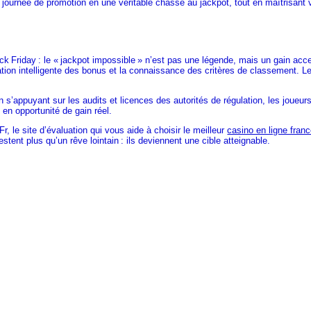
journée de promotion en une véritable chasse au jackpot, tout en maîtrisant v
k Friday : le « jackpot impossible » n’est pas une légende, mais un gain acc
tilisation intelligente des bonus et la connaissance des critères de classement
n s’appuyant sur les audits et licences des autorités de régulation, les joueur
 en opportunité de gain réel.
r, le site d’évaluation qui vous aide à choisir le meilleur
casino en ligne fran
tent plus qu’un rêve lointain : ils deviennent une cible atteignable.