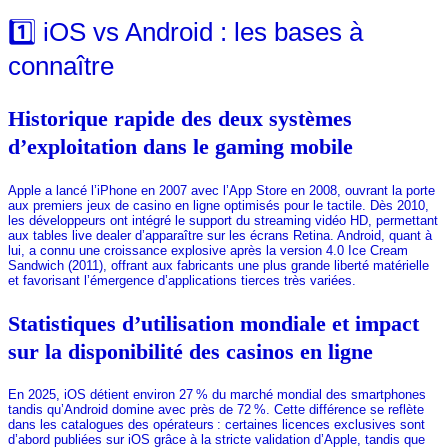
1️⃣ iOS vs Android : les bases à
connaître
Historique rapide des deux systèmes
d’exploitation dans le gaming mobile
Apple a lancé l’iPhone en 2007 avec l’App Store en 2008, ouvrant la porte
aux premiers jeux de casino en ligne optimisés pour le tactile. Dès 2010,
les développeurs ont intégré le support du streaming vidéo HD, permettant
aux tables live dealer d’apparaître sur les écrans Retina. Android, quant à
lui, a connu une croissance explosive après la version 4.0 Ice Cream
Sandwich (2011), offrant aux fabricants une plus grande liberté matérielle
et favorisant l’émergence d’applications tierces très variées.
Statistiques d’utilisation mondiale et impact
sur la disponibilité des casinos en ligne
En 2025, iOS détient environ 27 % du marché mondial des smartphones
tandis qu’Android domine avec près de 72 %. Cette différence se reflète
dans les catalogues des opérateurs : certaines licences exclusives sont
d’abord publiées sur iOS grâce à la stricte validation d’Apple, tandis que