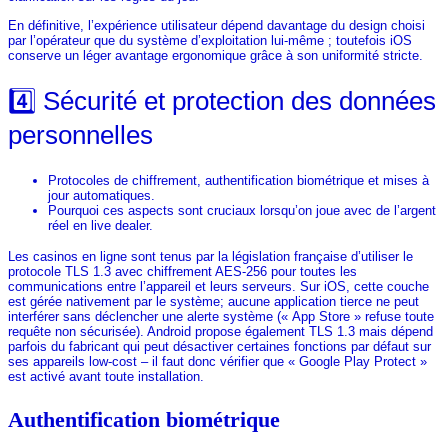
En définitive, l’expérience utilisateur dépend davantage du design choisi
par l’opérateur que du système d’exploitation lui‑même ; toutefois iOS
conserve un léger avantage ergonomique grâce à son uniformité stricte.
4️⃣ Sécurité et protection des données
personnelles
Protocoles de chiffrement, authentification biométrique et mises à
jour automatiques.
Pourquoi ces aspects sont cruciaux lorsqu’on joue avec de l’argent
réel en live dealer.
Les casinos en ligne sont tenus par la législation française d’utiliser le
protocole TLS 1.3 avec chiffrement AES‑256 pour toutes les
communications entre l’appareil et leurs serveurs. Sur iOS, cette couche
est gérée nativement par le système; aucune application tierce ne peut
interférer sans déclencher une alerte système (« App Store » refuse toute
requête non sécurisée). Android propose également TLS 1.3 mais dépend
parfois du fabricant qui peut désactiver certaines fonctions par défaut sur
ses appareils low‑cost – il faut donc vérifier que « Google Play Protect »
est activé avant toute installation.
Authentification biométrique