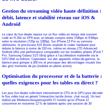
Gestion du streaming vidéo haute définition :
débit, latence et stabilité réseau sur iOS &
Android
Le cœur du live dealer repose sur un flux vidéo en temps réel souvent
codé en H.264 ou VP9 avec un bitrate compris entre 3 Mbps et 8 Mbps
selon la résolution (720p ou 1080p). Sur iPhone 13 Pro ou versions
ultérieures, le processeur A15 Bionic exploite le codec hardware pour
réduire la latence à moins de 150 ms, même en réseau LTE‑Advanced.
Android offre une performance comparable sur les modèles phares (Pixel 7
Pro, Samsung Galaxy S23 Ultra) grâce à l’accélération matérielle via le
GPU Mali ou Adreno. Cependant, sur des appareils milieu‑de‑gamme, la
latence peut grimper à 300 ms et provoquer des décrochages visuels lors
des gros moments de jeu (roulette en pleine action).
Optimisation du processeur et de la batterie :
quelles exigences pour les tables en direct ?
Les jeux live dealer sollicitent intensément le CPU et le GPU pour décoder
le flux vidéo tout en gérant l’interaction tactile (mise, chat vocal). Un test
réalisé par Meilleurssitesparissportifs.Fr montre qu’un iPhone 12
consomme en moyenne 12 % de batterie après une session de 30