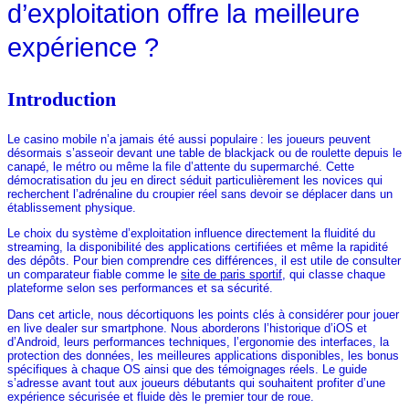
d’exploitation offre la meilleure
expérience ?
Introduction
Le casino mobile n’a jamais été aussi populaire : les joueurs peuvent
désormais s’asseoir devant une table de blackjack ou de roulette depuis le
canapé, le métro ou même la file d’attente du supermarché. Cette
démocratisation du jeu en direct séduit particulièrement les novices qui
recherchent l’adrénaline du croupier réel sans devoir se déplacer dans un
établissement physique.
Le choix du système d’exploitation influence directement la fluidité du
streaming, la disponibilité des applications certifiées et même la rapidité
des dépôts. Pour bien comprendre ces différences, il est utile de consulter
un comparateur fiable comme le
site de paris sportif
, qui classe chaque
plateforme selon ses performances et sa sécurité.
Dans cet article, nous décortiquons les points clés à considérer pour jouer
en live dealer sur smartphone. Nous aborderons l’historique d’iOS et
d’Android, leurs performances techniques, l’ergonomie des interfaces, la
protection des données, les meilleures applications disponibles, les bonus
spécifiques à chaque OS ainsi que des témoignages réels. Le guide
s’adresse avant tout aux joueurs débutants qui souhaitent profiter d’une
expérience sécurisée et fluide dès le premier tour de roue.