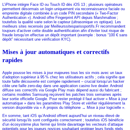
L’iPhone intègre Face ID ou Touch ID dès iOS 13 ; plusieurs opérateurs
permettent désormais un login uniquement via reconnaissance faciale ou
empreinte digitale combinée à un code PIN secondaire (« Two‑Factor
Authentication »). Android offre Fingerprint API depuis Marshmallow ;
toutefois la qualité varie selon le capteur (ultrasonique vs optique). Les
meilleurs sites recensés par Meilleurssitesparissportifs.Fr recommandent
toujours d’activer cette double authentification afin d’éviter tout risque de
fraude lorsqu’on effectue un dépôt important (exemple : bonus “100 € sans
dépôt” nécessitant une vérification KYC).
Mises à jour automatiques et correctifs
rapides
Apple pousse les mises à jour majeures tous les six mois avec un taux
d’adoption supérieur à 95 % chez les utilisateurs actifs ; cela signifie que
toute faille découverte est corrigée rapidement – crucial lorsqu’un hacker
cible une faille zero‑day dans une application casino live dealer. Android
diffuse ses correctifs via Google Play mais dépend aussi du fabricant ;
certains modèles Samsung reçoivent les patches trois semaines après
leur sortie officielle Google. Pour rester protégé il faut activer « Mise à jour
automatique » dans les paramètres Play Store et vérifier régulièrement la
version disponible via « À propos du téléphone → Mise à jour logicielle ».
En somme, tant iOS qu’Android offrent aujourd’hui un niveau élevé de
sécurité lorsqu’ils sont configurés correctement ; toutefois iOS bénéficie
d’un écosystème plus fermé qui limite davantage les vecteurs d’attaque
potentiels pour les joueurs novices souhaitant protéger leurs fonds réels