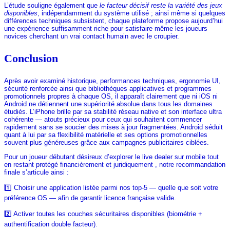
L’étude souligne également que
le facteur décisif reste la variété des jeux
disponibles
, indépendamment du système utilisé ; ainsi même si quelques
différences techniques subsistent, chaque plateforme propose aujourd’hui
une expérience suffisamment riche pour satisfaire même les joueurs
novices cherchant un vrai contact humain avec le croupier.
Conclusion
Après avoir examiné historique, performances techniques, ergonomie UI,
sécurité renforcée ainsi que bibliothèques applicatives et programmes
promotionnels propres à chaque OS, il apparaît clairement que ni iOS ni
Android ne détiennent une supériorité absolue dans tous les domaines
étudiés. L’iPhone brille par sa stabilité réseau native et son interface ultra
cohérente — atouts précieux pour ceux qui souhaitent commencer
rapidement sans se soucier des mises à jour fragmentées. Android séduit
quant à lui par sa flexibilité matérielle et ses options promotionnelles
souvent plus généreuses grâce aux campagnes publicitaires ciblées.
Pour un joueur débutant désireux d’explorer le live dealer sur mobile tout
en restant protégé financièrement et juridiquement , notre recommandation
finale s’articule ainsi :
1️⃣ Choisir une application listée parmi nos top‑5 — quelle que soit votre
préférence OS — afin de garantir licence française valide.
2️⃣ Activer toutes les couches sécuritaires disponibles (biométrie +
authentification double facteur).