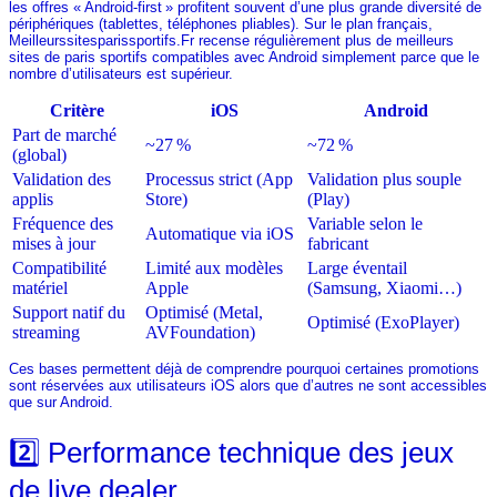
les offres « Android‑first » profitent souvent d’une plus grande diversité de
périphériques (tablettes, téléphones pliables). Sur le plan français,
Meilleurssitesparissportifs.Fr recense régulièrement plus de meilleurs
sites de paris sportifs compatibles avec Android simplement parce que le
nombre d’utilisateurs est supérieur.
Critère
iOS
Android
Part de marché
~27 %
~72 %
(global)
Validation des
Processus strict (App
Validation plus souple
applis
Store)
(Play)
Fréquence des
Variable selon le
Automatique via iOS
mises à jour
fabricant
Compatibilité
Limité aux modèles
Large éventail
matériel
Apple
(Samsung, Xiaomi…)
Support natif du
Optimisé (Metal,
Optimisé (ExoPlayer)
streaming
AVFoundation)
Ces bases permettent déjà de comprendre pourquoi certaines promotions
sont réservées aux utilisateurs iOS alors que d’autres ne sont accessibles
que sur Android.
2️⃣ Performance technique des jeux
de live dealer