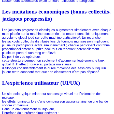
laisser leurs adversaires exploiter leurs faiblesses stratégiques.
Les incitations économiques (bonus collectifs,
jackpots progressifs)
Les jackpots progressifs classiques augmentent simplement avec chaque
mise placée sur la machine concernée ; ils restent donc liés uniquement
au volume global joué sur cette machine particulière​⁶​. En revanche,
les jackpots collectifs distribués lors de tournois multisession impliquent
plusieurs participants actifs simultanément ; chaque participant contribue
proportionnellement au prize pool tout en recevant potentiellement
plusieurs parts si son rang est élevé.
Du point de vue opérateur,
cette structure permet non seulement d’augmenter légèrement le taux
global RTP effectif grâce au partage mais aussi
d’allonger considérablement la durée moyenne des sessions puisqu’un
joueur reste connecté tant que son classement n’est pas dépassé.
L’expérience utilisateur (UI/UX)
Un slot solo typique mise tout son design visuel sur l’animation des
rouleaux,
les effets lumineux lors d’une combinaison gagnante ainsi qu’une bande
sonore immersive.
Dans un environnement multijoueur,
l’interface doit intégrer simultanément :