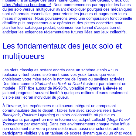
modifient la stratégie des slots numériques. For more details, check out
https://chateau-bourdeau.fr/
. Nous commencerons par rappeler les bases
du jeu solo versus multijoueur avant d’expliquer pourquoi ces mécaniques
sont désormais essentielles pour retenir les joueurs et augmenter leurs
mises moyennes. Nous poursuivrons avec une comparaison fonctionnelle
détaillée puis proposerons aux opérateurs des pistes concrètes pour
planifier leur catalogue produit, optimiser leur tunnel d’acquisition et
anticiper les exigences règlementaires futures liées aux jeux collectifs.
Les fondamentaux des jeux solo et
multijoueurs
Les slots classiques restent ancrés dans un schéma « solo » : un
rouleaux virtuel tourne isolément sous vos yeux tandis que vous
choisissez votre mise selon le nombre de lignes ou paylines activées.
Des titres comme
Starburst
ou
Book of Dead
illustrent parfaitement ce
modèle : RTP fixe autour de 96‑98 %, volatilité moyenne à élevée et
jackpot progressif souvent limité à quelques millions d’euros seulement
visible sur l’écran individuel du joueur.
À l’inverse, les expériences multijoueurs intègrent un composant
communautaire dès le départ : tables live avec croupiers réels (
Live
Blackjack
,
Roulette Lightning
) ou slots collaboratifs où plusieurs
participants partagent un même tournoi ou jackpot collectif (
Mega Wheel
Tournament
par exemple). Dans ces environnements chaque mise influe
non seulement sur votre propre solde mais aussi sur celui des autres
participants visibles via un tableau de scores dynamique ou un chat vocal