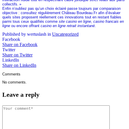
collectifs. »
Enfin n’oubliez pas qu’un choix éclairé passe toujours par comparaison
objective : consultez régulièrement Château Bourdeau.Fr afin d’évaluer
quels sites proposent réellement ces innovations tout en restant fiables
parmi tous ceux qualifiés comme
site casino en ligne
,
casino francais en
ligne
ou encore offrant
casino en ligne retrait instantané
.
Published by wertuslash in
Uncategorized
Facebook
Share on Facebook
Twitter
Share on Twitter
LinkedIn
Share on LinkedIn
Comments
No comments.
Leave a reply