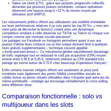
Valeur vie client (LTV) : grâce aux jackpots progressifs collectifs
alimentés par plusieurs joueurs simultanés, certains opérateurs
observent une hausse jusqu’à +22 % du revenu moyen par
utilisateur actif (ARPU).
Les classements publics offrent aux utilisateurs une visibilité immédiate
sur leurs performances relatives (« je suis parmi les top‑20 %», « mon ami
vient juste de décrocher le bonus»), créant ainsi une dynamique
compétitive similaire à celle observée sur TikTok ou Twitch où chaque vue
compte comme une monnaie sociale précieuse​³​.
Les partages sur Facebook ou Instagram permettent quant à eux aux
joueurs d’attirer leurs contacts via un lien unique donnant droit à quelques
tours gratuits supplémentaires – technique souvent appelée
«‑invite‑and‑earn‑bonus‑». Ce mécanisme génère naturellement davantage
de trafic organique tout en réduisant le coût par acquisition (CPA) moyen
estimé entre 0,30 € et 0,45 €, nettement inférieur au CPA standard hors
partage qui tourne autour de 0,70 € chez beaucoup d’opérateurs français​⁴​.
Enfin certains tournois intégrés offrent non seulement un prize pool
monétaire mais également des points fidélité convertibles ensuite en
crédits bonus ou jetons virtuels utilisables dans n’importe quel autre jeu du
même portefeuille – stratégie qui encourage véritablement la cross‑selling
entre différents titres.
Comparaison fonctionnelle : solo vs
multijoueur dans les slots