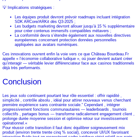
💡 Implications stratégiques :
Les équipes produit devront prévoir roadmaps incluant intégration
SDK ARCore/ARKit dès Q3‑2025 ;
Les budgets marketing devront allouer jusqu’à 15 % supplémentaire
pour créer contenus immersifs compatibles métavers ;
La conformité devra s’étendre également aux nouvelles directives
européennes concernant protection données personnelles
appliquées aux avatars numériques.
Ces innovations ouvrent enfin la voie vers ce que Château Bourdeau.Fr
appelle « l’économie collaborative ludique », où jouer devient autant créer
qu’interagir — véritable levier différenciateur face aux casinos traditionnels
déjà très performants.
Conclusion
Les jeux solo continuent pourtant leur rôle essentiel : offrir rapidité ,
simplicité , contrôle absolu , idéal pour attirer nouveaux venus cherchant
première expérience sans contrainte sociale.“ Cependant , intégrer
progressivement fonctions communautaires — leaderboards , tournois
collectifs , partages bonus — transforme radicalement engagement client ,
prolonge durée moyenne session et optimise retour sur investissement
opérationnel.«
Pour réussir cette transition il faut donc équilibrer soigneusement mix
produit (environ trente trente cinq % social), concevoir UI/UX favorisant
interaction fluide tout en respectnant cadre juridique strict relatif aux paris