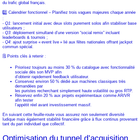
du trafic global français.
2️⃣ Calendrier fonctionnel – Planifiez trois vagues majeures chaque année
:
-
Q1
: lancement initial avec deux slots purement solos afin stabiliser base
utilisateurs ;
-
Q3
: déploiement simultané d’une version “social remix” incluant
leaderboards & tournois ;
-
Q4
: ajout surprise « event live » lié aux fêtes nationales offrant jackpot
commun spécial.
🗒️ Points clés à retenir :
Priorisez toujours au moins 30 % du catalogue avec fonctionnalité
sociale dès son MVP afin
d’obtenir rapidement feedback utilisateur.
Conservez environ 50 % dédié aux machines classiques très
demandées par
les puristes recherchant simplement haute volatilité ou gros RTP.
Réservez enfin 20 % aux projets expérimentaux comme AR/VR
afin tester
l’appétit réel avant investissement massif.
En suivant cette feuille‐route vous assurez non seulement diversité
ludique mais également stabilité financière grâce à flux continus provenant
tant du pari individuel que collectif.
Optimisation du tunnel d’acquisition