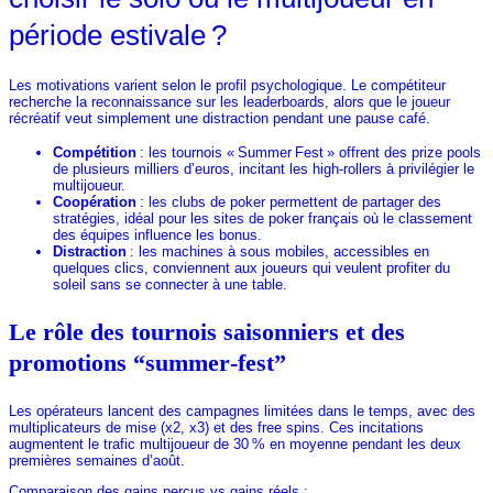
période estivale ?
Les motivations varient selon le profil psychologique. Le compétiteur
recherche la reconnaissance sur les leaderboards, alors que le joueur
récréatif veut simplement une distraction pendant une pause café.
Compétition
: les tournois « Summer Fest » offrent des prize pools
de plusieurs milliers d’euros, incitant les high‑rollers à privilégier le
multijoueur.
Coopération
: les clubs de poker permettent de partager des
stratégies, idéal pour les sites de poker français où le classement
des équipes influence les bonus.
Distraction
: les machines à sous mobiles, accessibles en
quelques clics, conviennent aux joueurs qui veulent profiter du
soleil sans se connecter à une table.
Le rôle des tournois saisonniers et des
promotions “summer‑fest”
Les opérateurs lancent des campagnes limitées dans le temps, avec des
multiplicateurs de mise (x2, x3) et des free spins. Ces incitations
augmentent le trafic multijoueur de 30 % en moyenne pendant les deux
premières semaines d’août.
Comparaison des gains perçus vs gains réels :