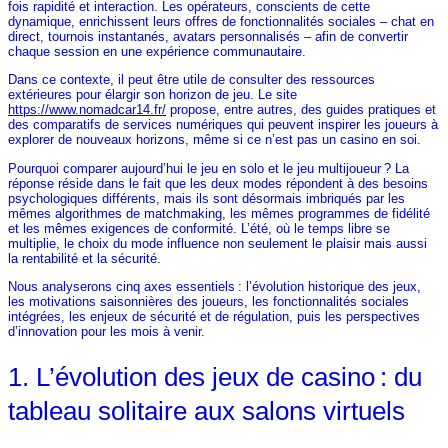
fois rapidité et interaction. Les opérateurs, conscients de cette
dynamique, enrichissent leurs offres de fonctionnalités sociales – chat en
direct, tournois instantanés, avatars personnalisés – afin de convertir
chaque session en une expérience communautaire.
Dans ce contexte, il peut être utile de consulter des ressources
extérieures pour élargir son horizon de jeu. Le site
https://www.nomadcar14.fr/
propose, entre autres, des guides pratiques et
des comparatifs de services numériques qui peuvent inspirer les joueurs à
explorer de nouveaux horizons, même si ce n’est pas un casino en soi.
Pourquoi comparer aujourd’hui le jeu en solo et le jeu multijoueur ? La
réponse réside dans le fait que les deux modes répondent à des besoins
psychologiques différents, mais ils sont désormais imbriqués par les
mêmes algorithmes de matchmaking, les mêmes programmes de fidélité
et les mêmes exigences de conformité. L’été, où le temps libre se
multiplie, le choix du mode influence non seulement le plaisir mais aussi
la rentabilité et la sécurité.
Nous analyserons cinq axes essentiels : l’évolution historique des jeux,
les motivations saisonnières des joueurs, les fonctionnalités sociales
intégrées, les enjeux de sécurité et de régulation, puis les perspectives
d’innovation pour les mois à venir.
1. L’évolution des jeux de casino : du
tableau solitaire aux salons virtuels