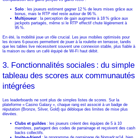
Solo
: les joueurs estiment gagner 12 % de leurs mises grâce aux
bonus, mais le RTP réel reste autour de 96 %.
Multijoueur
: la perception de gain augmente à 18 % grâce aux
jackpots partagés, même si le RTP effectif chute légèrement à
95 %.
En été, la mobilité joue un rôle crucial. Les jeux mobiles optimisés pour
les écrans 6‑pouces permettent de jouer à la roulette en terrasse, tandis
que les tables live nécessitent souvent une connexion stable, plus fiable à
la maison ou dans un café équipé de Wi‑Fi haut débit.
3. Fonctionnalités sociales : du simple
tableau des scores aux communautés
intégrées
Les leaderboards ne sont plus de simples listes de scores. Sur la
plateforme « Casino Galaxy », chaque rang est associé à un badge de
réputation (Bronze, Silver, Gold) qui débloque des limites de mise plus
élevées.
Clubs et guildes
: les joueurs créent des équipes de 5 à 10
membres, partagent des codes de parrainage et reçoivent des cash
backs collectifs.
Invite‑a‑friend
: le programme de parrainage de Nomadcar14, bien