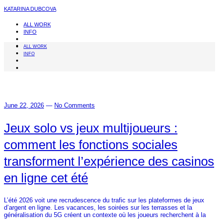
KATARINA DUBCOVA
ALL WORK
INFO
ALL WORK
INFO
June 22, 2026
—
No Comments
Jeux solo vs jeux multijoueurs :
comment les fonctions sociales
transforment l’expérience des casinos
en ligne cet été
L’été 2026 voit une recrudescence du trafic sur les plateformes de jeux
d’argent en ligne. Les vacances, les soirées sur les terrasses et la
généralisation du 5G créent un contexte où les joueurs recherchent à la