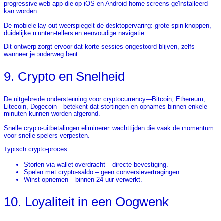
progressive web app die op iOS en Android home screens geïnstalleerd
kan worden.
De mobiele lay-out weerspiegelt de desktopervaring: grote spin‑knoppen,
duidelijke munten‑tellers en eenvoudige navigatie.
Dit ontwerp zorgt ervoor dat korte sessies ongestoord blijven, zelfs
wanneer je onderweg bent.
9. Crypto en Snelheid
De uitgebreide ondersteuning voor cryptocurrency—Bitcoin, Ethereum,
Litecoin, Dogecoin—betekent dat stortingen en opnames binnen enkele
minuten kunnen worden afgerond.
Snelle crypto‑uitbetalingen elimineren wachttijden die vaak de momentum
voor snelle spelers verpesten.
Typisch crypto‑proces:
Storten via wallet‑overdracht – directe bevestiging.
Spelen met crypto‑saldo – geen conversievertragingen.
Winst opnemen – binnen 24 uur verwerkt.
10. Loyaliteit in een Oogwenk