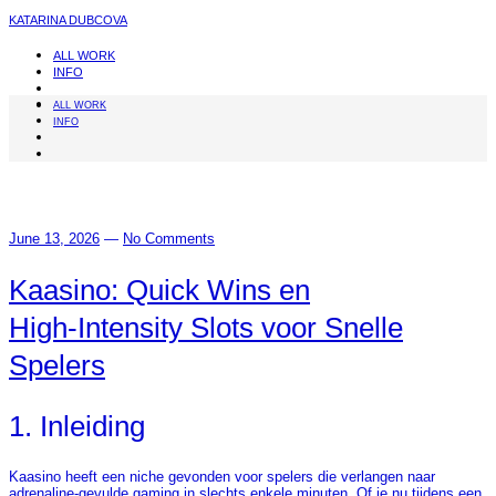
KATARINA DUBCOVA
ALL WORK
INFO
ALL WORK
INFO
June 13, 2026
—
No Comments
Kaasino: Quick Wins en
High‑Intensity Slots voor Snelle
Spelers
1. Inleiding
Kaasino heeft een niche gevonden voor spelers die verlangen naar
adrenaline‑gevulde gaming in slechts enkele minuten. Of je nu tijdens een