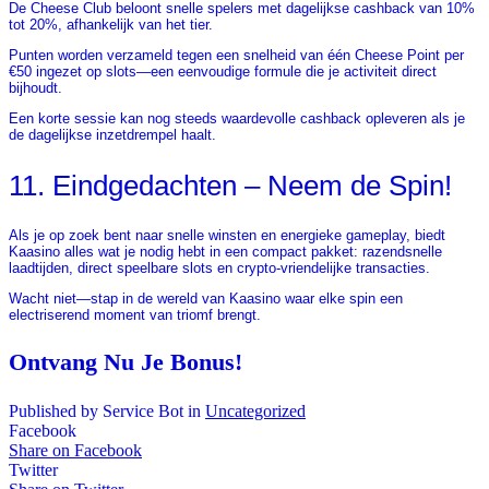
De Cheese Club beloont snelle spelers met dagelijkse cashback van 10%
tot 20%, afhankelijk van het tier.
Punten worden verzameld tegen een snelheid van één Cheese Point per
€50 ingezet op slots—een eenvoudige formule die je activiteit direct
bijhoudt.
Een korte sessie kan nog steeds waardevolle cashback opleveren als je
de dagelijkse inzetdrempel haalt.
11. Eindgedachten – Neem de Spin!
Als je op zoek bent naar snelle winsten en energieke gameplay, biedt
Kaasino alles wat je nodig hebt in een compact pakket: razendsnelle
laadtijden, direct speelbare slots en crypto‑vriendelijke transacties.
Wacht niet—stap in de wereld van Kaasino waar elke spin een
electriserend moment van triomf brengt.
Ontvang Nu Je Bonus!
Published by Service Bot in
Uncategorized
Facebook
Share on Facebook
Twitter