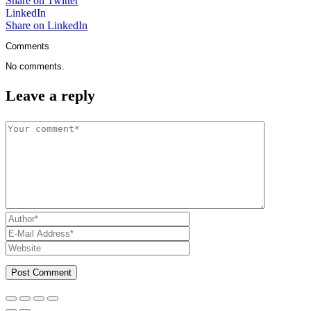
Share on Twitter
LinkedIn
Share on LinkedIn
Comments
No comments.
Leave a reply