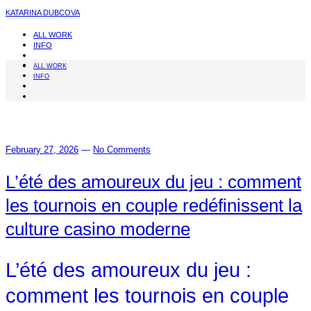
KATARINA DUBCOVA
ALL WORK
INFO
ALL WORK
INFO
February 27, 2026
—
No Comments
L’été des amoureux du jeu : comment
les tournois en couple redéfinissent la
culture casino moderne
L’été des amoureux du jeu :
comment les tournois en couple