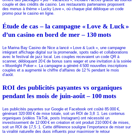
couple et des crédits de casino. Les restaurants partenaires proposent
des menus à thème « Lucky Love », où chaque plat débloque un code
promo pour le casino en ligne.
Étude de cas – la campagne « Love & Luck »
d’un casino en bord de mer – 130 mots
Le Marina Bay Casino de Nice a lancé « Love & Luck », une campagne
intégrant affichage digital sur la promenade, spots radio et collaborations
avec le festival de jazz local. Les couples recevaient un code QR à
scanner, débloquant 20 € de bonus sans wager et une invitation à la soirée
« Moonlight Poker ». La campagne a généré 4 500 nouvelles inscriptions
couples et a augmenté le chiffre d’affaires de 12 % pendant le mois
d’août.
ROI des publicités payantes vs organiques
pendant les mois de juin‑août – 100 mots
Les publicités payantes sur Google et Facebook ont coûté 85 000 €,
générant 320 000 € de mise totale, soit un ROI de 3,8 :1. Les contenus
organiques (vidéos TikTok, posts Instagram) ont nécessité un
investissement de 12 000 € en création et ont produit 210 000 € de mises,
soit un ROI de 17,5 :1. Cette différence souligne l’importance de miser sur
la viralité naturelle des duos influents pour maximiser le retour