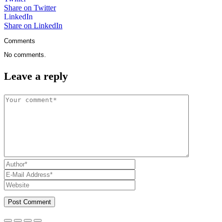
Share on Twitter
LinkedIn
Share on LinkedIn
Comments
No comments.
Leave a reply