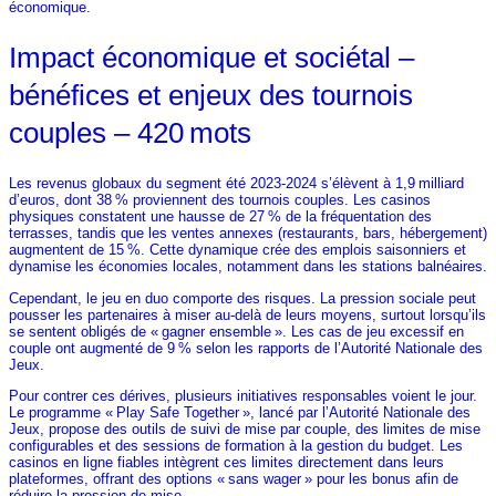
économique.
Impact économique et sociétal –
bénéfices et enjeux des tournois
couples – 420 mots
Les revenus globaux du segment été 2023‑2024 s’élèvent à 1,9 milliard
d’euros, dont 38 % proviennent des tournois couples. Les casinos
physiques constatent une hausse de 27 % de la fréquentation des
terrasses, tandis que les ventes annexes (restaurants, bars, hébergement)
augmentent de 15 %. Cette dynamique crée des emplois saisonniers et
dynamise les économies locales, notamment dans les stations balnéaires.
Cependant, le jeu en duo comporte des risques. La pression sociale peut
pousser les partenaires à miser au-delà de leurs moyens, surtout lorsqu’ils
se sentent obligés de « gagner ensemble ». Les cas de jeu excessif en
couple ont augmenté de 9 % selon les rapports de l’Autorité Nationale des
Jeux.
Pour contrer ces dérives, plusieurs initiatives responsables voient le jour.
Le programme « Play Safe Together », lancé par l’Autorité Nationale des
Jeux, propose des outils de suivi de mise par couple, des limites de mise
configurables et des sessions de formation à la gestion du budget. Les
casinos en ligne fiables intègrent ces limites directement dans leurs
plateformes, offrant des options « sans wager » pour les bonus afin de
réduire la pression de mise.