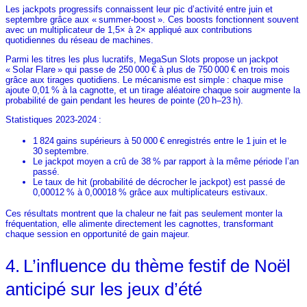
Les jackpots progressifs connaissent leur pic d’activité entre juin et
septembre grâce aux « summer‑boost ». Ces boosts fonctionnent souvent
avec un multiplicateur de 1,5× à 2× appliqué aux contributions
quotidiennes du réseau de machines.
Parmi les titres les plus lucratifs, MegaSun Slots propose un jackpot
« Solar Flare » qui passe de 250 000 € à plus de 750 000 € en trois mois
grâce aux tirages quotidiens. Le mécanisme est simple : chaque mise
ajoute 0,01 % à la cagnotte, et un tirage aléatoire chaque soir augmente la
probabilité de gain pendant les heures de pointe (20 h–23 h).
Statistiques 2023‑2024 :
1 824 gains supérieurs à 50 000 € enregistrés entre le 1 juin et le
30 septembre.
Le jackpot moyen a crû de 38 % par rapport à la même période l’an
passé.
Le taux de hit (probabilité de décrocher le jackpot) est passé de
0,00012 % à 0,00018 % grâce aux multiplicateurs estivaux.
Ces résultats montrent que la chaleur ne fait pas seulement monter la
fréquentation, elle alimente directement les cagnottes, transformant
chaque session en opportunité de gain majeur.
4. L’influence du thème festif de Noël
anticipé sur les jeux d’été