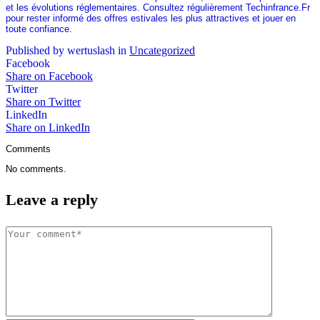
et les évolutions réglementaires. Consultez régulièrement Techinfrance.Fr
pour rester informé des offres estivales les plus attractives et jouer en
toute confiance.
Published by wertuslash in
Uncategorized
Facebook
Share on Facebook
Twitter
Share on Twitter
LinkedIn
Share on LinkedIn
Comments
No comments.
Leave a reply