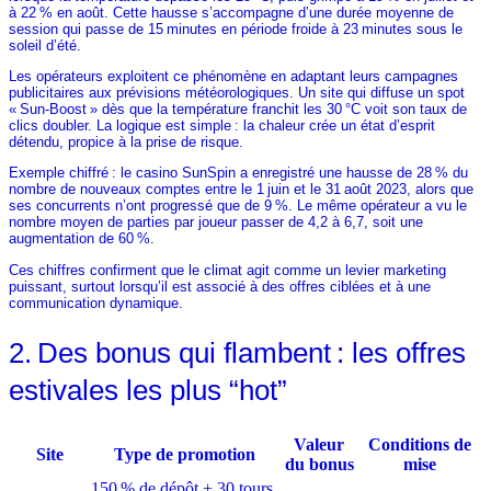
à 22 % en août. Cette hausse s’accompagne d’une durée moyenne de
session qui passe de 15 minutes en période froide à 23 minutes sous le
soleil d’été.
Les opérateurs exploitent ce phénomène en adaptant leurs campagnes
publicitaires aux prévisions météorologiques. Un site qui diffuse un spot
« Sun‑Boost » dès que la température franchit les 30 °C voit son taux de
clics doubler. La logique est simple : la chaleur crée un état d’esprit
détendu, propice à la prise de risque.
Exemple chiffré : le casino SunSpin a enregistré une hausse de 28 % du
nombre de nouveaux comptes entre le 1 juin et le 31 août 2023, alors que
ses concurrents n’ont progressé que de 9 %. Le même opérateur a vu le
nombre moyen de parties par joueur passer de 4,2 à 6,7, soit une
augmentation de 60 %.
Ces chiffres confirment que le climat agit comme un levier marketing
puissant, surtout lorsqu’il est associé à des offres ciblées et à une
communication dynamique.
2. Des bonus qui flambent : les offres
estivales les plus “hot”
Valeur
Conditions de
Site
Type de promotion
du bonus
mise
150 % de dépôt + 30 tours