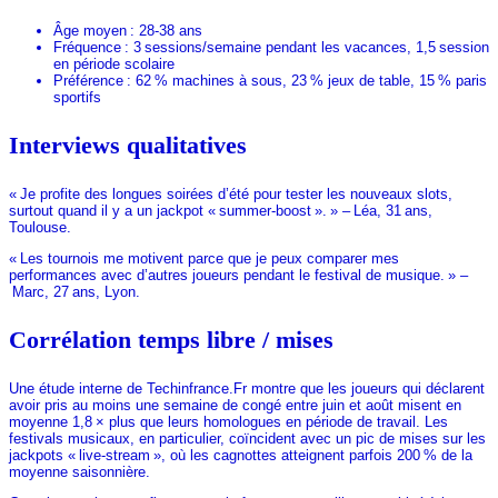
Âge moyen : 28‑38 ans
Fréquence : 3 sessions/semaine pendant les vacances, 1,5 session
en période scolaire
Préférence : 62 % machines à sous, 23 % jeux de table, 15 % paris
sportifs
Interviews qualitatives
« Je profite des longues soirées d’été pour tester les nouveaux slots,
surtout quand il y a un jackpot « summer‑boost ». » – Léa, 31 ans,
Toulouse.
« Les tournois me motivent parce que je peux comparer mes
performances avec d’autres joueurs pendant le festival de musique. » –
Marc, 27 ans, Lyon.
Corrélation temps libre / mises
Une étude interne de Techinfrance.Fr montre que les joueurs qui déclarent
avoir pris au moins une semaine de congé entre juin et août misent en
moyenne 1,8 × plus que leurs homologues en période de travail. Les
festivals musicaux, en particulier, coïncident avec un pic de mises sur les
jackpots « live‑stream », où les cagnottes atteignent parfois 200 % de la
moyenne saisonnière.