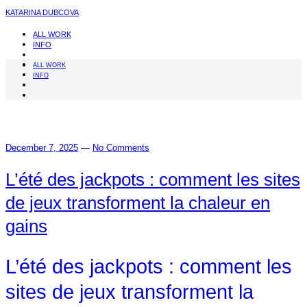
KATARINA DUBCOVA
ALL WORK
INFO
ALL WORK
INFO
December 7, 2025
—
No Comments
L’été des jackpots : comment les sites
de jeux transforment la chaleur en
gains
L’été des jackpots : comment les
sites de jeux transforment la