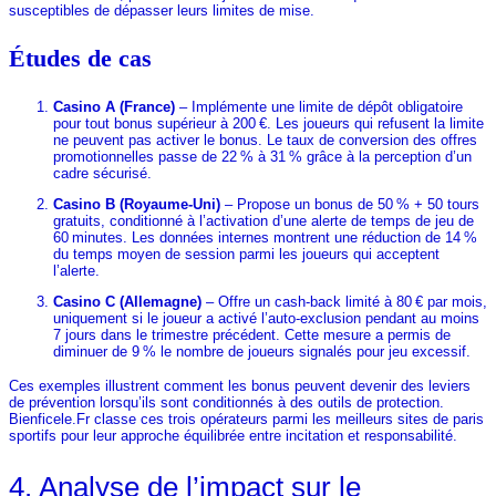
susceptibles de dépasser leurs limites de mise.
Études de cas
Casino A (France)
– Implémente une limite de dépôt obligatoire
pour tout bonus supérieur à 200 €. Les joueurs qui refusent la limite
ne peuvent pas activer le bonus. Le taux de conversion des offres
promotionnelles passe de 22 % à 31 % grâce à la perception d’un
cadre sécurisé.
Casino B (Royaume‑Uni)
– Propose un bonus de 50 % + 50 tours
gratuits, conditionné à l’activation d’une alerte de temps de jeu de
60 minutes. Les données internes montrent une réduction de 14 %
du temps moyen de session parmi les joueurs qui acceptent
l’alerte.
Casino C (Allemagne)
– Offre un cash‑back limité à 80 € par mois,
uniquement si le joueur a activé l’auto‑exclusion pendant au moins
7 jours dans le trimestre précédent. Cette mesure a permis de
diminuer de 9 % le nombre de joueurs signalés pour jeu excessif.
Ces exemples illustrent comment les bonus peuvent devenir des leviers
de prévention lorsqu’ils sont conditionnés à des outils de protection.
Bienficele.Fr classe ces trois opérateurs parmi les meilleurs sites de paris
sportifs pour leur approche équilibrée entre incitation et responsabilité.
4. Analyse de l’impact sur le