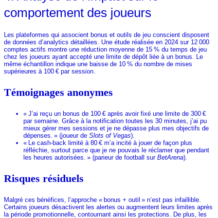
comportement des joueurs
Les plateformes qui associent bonus et outils de jeu conscient disposent
de données d’analytics détaillées. Une étude réalisée en 2024 sur 12 000
comptes actifs montre une réduction moyenne de 15 % du temps de jeu
chez les joueurs ayant accepté une limite de dépôt liée à un bonus. Le
même échantillon indique une baisse de 10 % du nombre de mises
supérieures à 100 € par session.
Témoignages anonymes
« J’ai reçu un bonus de 100 € après avoir fixé une limite de 300 €
par semaine. Grâce à la notification toutes les 30 minutes, j’ai pu
mieux gérer mes sessions et je ne dépasse plus mes objectifs de
dépenses. » (joueur de
Slots of Vegas
).
« Le cash‑back limité à 80 € m’a incité à jouer de façon plus
réfléchie, surtout parce que je ne pouvais le réclamer que pendant
les heures autorisées. » (parieur de football sur
BetArena
).
Risques résiduels
Malgré ces bénéfices, l’approche « bonus + outil » n’est pas infaillible.
Certains joueurs désactivent les alertes ou augmentent leurs limites après
la période promotionnelle, contournant ainsi les protections. De plus, les