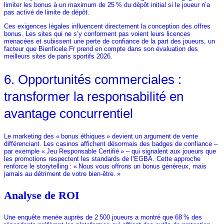
limiter les bonus à un maximum de 25 % du dépôt initial si le joueur n’a
pas activé de limite de dépôt.
Ces exigences légales influencent directement la conception des offres
bonus. Les sites qui ne s’y conforment pas voient leurs licences
menacées et subissent une perte de confiance de la part des joueurs, un
facteur que Bienficele.Fr prend en compte dans son évaluation des
meilleurs sites de paris sportifs 2026.
6. Opportunités commerciales :
transformer la responsabilité en
avantage concurrentiel
Le marketing des « bonus éthiques » devient un argument de vente
différenciant. Les casinos affichent désormais des badges de confiance –
par exemple « Jeu Responsable Certifié » – qui signalent aux joueurs que
les promotions respectent les standards de l’EGBA. Cette approche
renforce le storytelling : « Nous vous offrons un bonus généreux, mais
jamais au détriment de votre bien‑être. »
Analyse de ROI
Une enquête menée auprès de 2 500 joueurs a montré que 68 % des