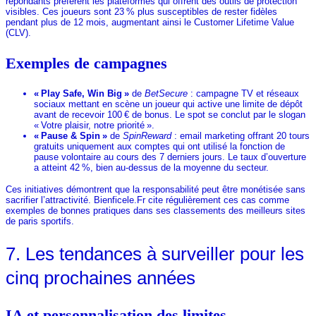
répondants préfèrent les plateformes qui offrent des outils de protection
visibles. Ces joueurs sont 23 % plus susceptibles de rester fidèles
pendant plus de 12 mois, augmentant ainsi le Customer Lifetime Value
(CLV).
Exemples de campagnes
« Play Safe, Win Big »
de
BetSecure
: campagne TV et réseaux
sociaux mettant en scène un joueur qui active une limite de dépôt
avant de recevoir 100 € de bonus. Le spot se conclut par le slogan
« Votre plaisir, notre priorité ».
« Pause & Spin »
de
SpinReward
: email marketing offrant 20 tours
gratuits uniquement aux comptes qui ont utilisé la fonction de
pause volontaire au cours des 7 derniers jours. Le taux d’ouverture
a atteint 42 %, bien au-dessus de la moyenne du secteur.
Ces initiatives démontrent que la responsabilité peut être monétisée sans
sacrifier l’attractivité. Bienficele.Fr cite régulièrement ces cas comme
exemples de bonnes pratiques dans ses classements des meilleurs sites
de paris sportifs.
7. Les tendances à surveiller pour les
cinq prochaines années
IA et personnalisation des limites