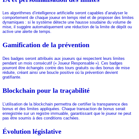
Les algorithmes d’intelligence artificielle seront capables d’analyser le
comportement de chaque joueur en temps réel et de proposer des limites
dynamiques : si le système détecte une hausse soudaine du volume de
mise, il suggère automatiquement une réduction de la limite de dépôt ou
active une alerte de temps.
Gamification de la prévention
Des badges seront attribués aux joueurs qui respectent leurs limites
pendant un mois consécutif (« Joueur Responsable »). Ces badges
pourront être échangés contre des tours gratuits ou des bonus de mise
réduite, créant ainsi une boucle positive où la prévention devient
gratifiante.
Blockchain pour la traçabilité
L’utilisation de la blockchain permettra de certifier la transparence des
bonus et des limites appliquées. Chaque transaction de bonus serait
enregistrée sur un registre immuable, garantissant que le joueur ne peut
pas être soumis à des conditions cachées.
Évolution législative