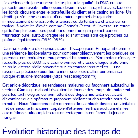
L’expérience du joueur ne se limite plus à la qualité du RNG ou aux
jackpots progressifs ; elle dépend désormais de la rapidité avec laquelle
les fonds circulent entre le portefeuille du client et le casino en ligne. Un
dépôt qui s’affiche en moins d’une minute permet de rejoindre
immédiatement une partie de Starburst ou de tenter sa chance sur un
tableau à volatilité élevée comme
Gonzo’s Quest
. À l’inverse, un retrait
qui traîne plusieurs jours peut transformer un gain prometteur en
frustration pure, surtout lorsque les RTP affichés sont déjà proches du
plafond légal français (96 %–98 %).
Dans ce contexte d’exigence accrue, Escapegroom.Fr apparaît comme
une référence indépendante pour comparer objectivement les pratiques de
paiement des opérateurs européens et britanniques. Son moteur d’analyse
recueille plus de 5000 avis casino vérifiés et classe chaque plateforme
selon la vitesse réelle observée sur les transactions réelles — une
ressource précieuse pour tout parieur soucieux d’allier performance
ludique et fluidité monétaire (
https://escapegroom.fr/
).
Cet article décortique les tendances majeures qui façonnent aujourd’hui le
secteur iGaming : d’abord l’évolution historique des temps de traitement,
puis les technologies qui permettent des dépôts instantanés, avant
d’examiner quels opérateurs proposent réellement des retraits sous dix
minutes. Nous étudierons enfin comment le cashback devient un véritable
filet de sécurité financière, capable d’atténuer les frais additionnels liés
aux méthodes ultra‑rapides tout en renforçant la confiance du joueur
français.
Évolution historique des temps de