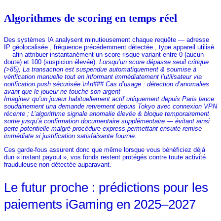
Algorithmes de scoring en temps réel
Des systèmes IA analysent minutieusement chaque requête ­— adresse
IP géolocalisée , fréquence précédemment détectée , type appareil utilisé
— afin attribuer instantanément un score risque variant entre 0 (aucun
doute) et 100 (suspicion élevée).
Lorsqu’un score dépasse seuil critique
(>85), La transaction est suspendue automatiquement & soumise à
vérification manuelle tout en informant immédiatement l’utilisateur via
notification push sécurisée.\n\n### Cas d’usage : détection d’anomalies
avant que le joueur ne touche son argent
Imaginez qu’un joueur habituellement actif uniquement depuis Paris lance
soudainement una demande retire­ment depuis Tokyo avec connexion VPN
récente ; L’algorithme signale anomalie élevée & bloque temporairement
sortie jusqu’à confirmation documentaire supplémentaire — évitant ainsi
perte potentielle malgré procédure express permettant ensuite remise
immédiate si justification satisfaisante fournie.
Ces garde-fous assurent donc que même lorsque vous bénéficiez déjà
dun « instant payout », vos fonds restent protégés contre toute activité
frauduleuse non détectée auparavant.
Le futur proche : prédictions pour les
paiements iGaming en 2025–2027