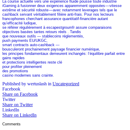
La course actuelle vers une expérience fluide pousse toute industrie
iGaming à fusionner deux exigences apparemment opposées — vitesse
extrême et sécurité robuste — avec notamment leverages tels que le
cashback servant véritablement filière anti-frais. Pour nos lecteurs
francophones cherchant assurance quantitatif-financière autant
qu’efficacité ludique,
se référer régulièrement à escapestgroumfr assure comparaisons
objectives basées tantes retours réels . Tandis
que nouveaux outils — stablecoins réglementés,
push payments EU/UKGC,
smart contracts auto-cashback —
bousculeront prochainement paysage financier numérique,
les principes fondamentaux demeurent inchangés: l’équilibre parfait entre
gains rapides
et protections intelligentes reste clé
pour profiter pleinement
des promotions
casino modernes sans crainte.
Published by wertuslash in
Uncategorized
Facebook
Share on Facebook
Twitter
Share on Twitter
LinkedIn
Share on LinkedIn
Comments