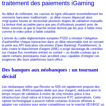
traitement des paiements iGaming
Au début du millénaire, les casinos en ligne utilisaient essentiellement les
virements bancaires traditionnels ; un délai moyen dépassait alors
vingt‑quatre heures et nécessitait plusieurs étapes de validation manuelle.
La lenteur était acceptée parce que peu d’utilisateurs jouaient avec de
fortes sommes et que le marché restait dominé par les jeux à faible mise
comme le video poker à faible volatilité.
L’arrivée du cadre réglementaire européen PSD2 a introduit l’obligation
d’authentifier chaque transaction dans un délai raisonnable tout en ouvrant
la porte aux API bancaires sécurisées (
Open Banking
). Parallèlement, la
lutte contre le blanchiment d’argent (AML) a exigé davantage de contrôles
sur chaque flux monétaire entrant ou sortant – un double couteau qui a
ralenti certains prestataires mais accéléré ceux capables d’intégrer ces
exigences dès leurs plateformes back‑office.
Des banques aux néobanques : un tournant
décisif
Les néobanques telles que Revolut ou N26 ont rapidement proposé des
comptes avec IBAN européen dédié aux jeux d’argent, réduisant ainsi le
temps moyen de validation à moins de cinq minutes grâce à leur
infrastructure cloud native et à leurs processus KYC automatisés. Cette
rupture technologique a poussé même certaines licences offshore à
adopter ces solutions pour rester compétitives sur le marché UE/UKGC où