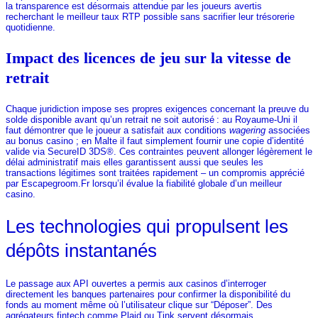
la transparence est désormais attendue par les joueurs avertis
recherchant le meilleur taux RTP possible sans sacrifier leur trésorerie
quotidienne.
Impact des licences de jeu sur la vitesse de
retrait
Chaque juridiction impose ses propres exigences concernant la preuve du
solde disponible avant qu’un retrait ne soit autorisé : au Royaume-Uni il
faut démontrer que le joueur a satisfait aux conditions
wagering
associées
au bonus casino ; en Malte il faut simplement fournir une copie d’identité
valide via SecureID 3DS®. Ces contraintes peuvent allonger légèrement le
délai administratif mais elles garantissent aussi que seules les
transactions légitimes sont traitées rapidement – un compromis apprécié
par Escapegroom.Fr lorsqu’il évalue la fiabilité globale d’un meilleur
casino.
Les technologies qui propulsent les
dépôts instantanés
Le passage aux API ouvertes a permis aux casinos d’interroger
directement les banques partenaires pour confirmer la disponibilité du
fonds au moment même où l’utilisateur clique sur “Déposer”. Des
agrégateurs fintech comme Plaid ou Tink servent désormais