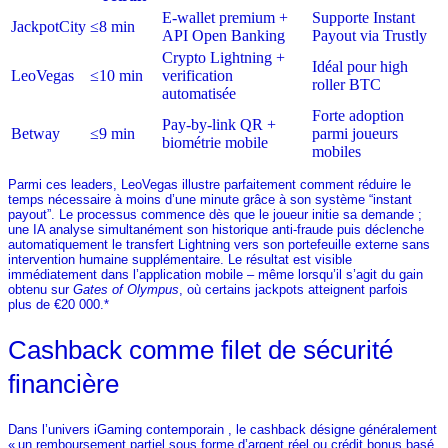
E-wallet premium +
Supporte Instant
JackpotCity
≤8 min
API Open Banking
Payout via Trustly
Crypto Lightning +
Idéal pour high
LeoVegas
≤10 min
verification
roller BTC
automatisée
Forte adoption
Pay‑by‑link QR +
Betway
≤9 min
parmi joueurs
biométrie mobile
mobiles
Parmi ces leaders, LeoVegas illustre parfaitement comment réduire le
temps nécessaire à moins d’une minute grâce à son système “instant
payout”. Le processus commence dès que le joueur initie sa demande ;
une IA analyse simultanément son historique anti‑fraude puis déclenche
automatiquement le transfert Lightning vers son portefeuille externe sans
intervention humaine supplémentaire. Le résultat est visible
immédiatement dans l’application mobile – même lorsqu’il s’agit du gain
obtenu sur
Gates of Olympus
, où certains jackpots atteignent parfois
plus de €20 000.*
Cashback comme filet de sécurité
financière
Dans l’univers iGaming contemporain , le cashback désigne généralement
« un remboursement partiel sous forme d’argent réel ou crédit bonus basé