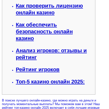
Как проверить лицензию
онлайн казино
Как обеспечить
безопасность онлайн
казино
Анализ игроков: отзывы и
рейтинг
Рейтинг игроков
Топ-5 казино онлайн 2025:
В поиске лучшего онлайн-казино, где можно играть на деньги и
получать моментальные выплаты? Мы поможем вам в этом! Наш
рейтинг топ-казино онлайн 2025 включает в себя лучшие игровые