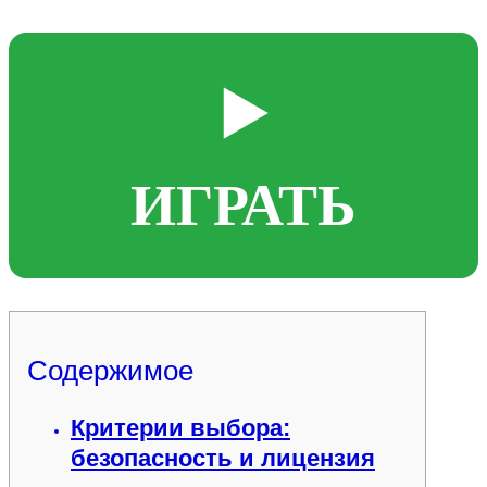
▶️
ИГРАТЬ
Содержимое
Критерии выбора:
безопасность и лицензия