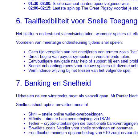
01:30–02:00:
Snelle cashout na drie opeenvolgende wins.
02:00–02:15:
Laatste spin op The Great Pigsby voordat je sto
6. Taalflexibiliteit voor Snelle Toegang
Het platform ondersteunt vierentwintig talen, waardoor spelers uit el
Voordelen van meertalige ondersteuning tijdens snel spelen:
Geen tijd verspillen aan het ontcijferen van termen zoals “bet” 
Direct begrip van payout-symbolen in verschillende talen.
Eenvoudigere navigatie naar help of support bij een snel pro
Soepel onboardingproces voor nieuwe spelers uit diverse ach
Verminderde wrijving bij het kiezen van het volgende spel.
7. Banking en Snelheid
Uitbetalen na een winstreeks moet als vanzelf gaan. Mr Punter bied
Snelle cashout‑opties omvatten meestal:
Skrill – snelle online wallet‑overboekingen.
Mifinity – directe bankoverschrijving via IBAN.
Tether – crypto-uitbetalingen die traditionele bankvertraginge
E‑wallets zoals Neteller voor snelle stortingen en opnames.
Een flexibel minimum opnamebedrag van €10 zorgt ervoor dat 