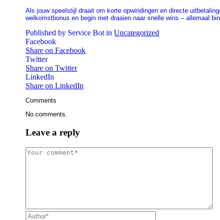
Als jouw speelstijl draait om korte opwindingen en directe uitbetali
welkomstbonus en begin met draaien naar snelle wins – allemaal binn
Published by Service Bot in
Uncategorized
Facebook
Share on Facebook
Twitter
Share on Twitter
LinkedIn
Share on LinkedIn
Comments
No comments.
Leave a reply