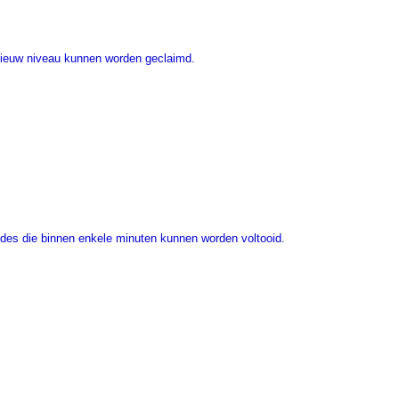
nieuw niveau kunnen worden geclaimd.
ondes die binnen enkele minuten kunnen worden voltooid.