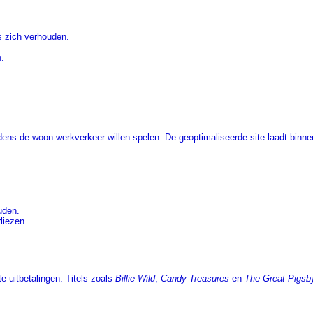
ns zich verhouden.
n.
jdens de woon-werkverkeer willen spelen. De geoptimaliseerde site laadt binn
uden.
liezen.
e uitbetalingen. Titels zoals
Billie Wild
,
Candy Treasures
en
The Great Pigsb