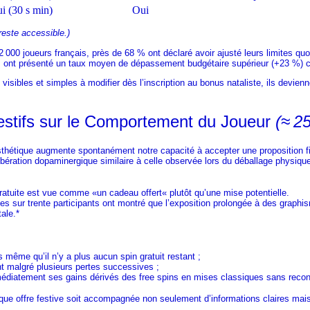
i (30 s min)
Oui
reste accessible.)
0 joueurs français, près de 68 % ont déclaré avoir ajusté leurs limites quot
tils ont présenté un taux moyen de dépassement budgétaire supérieur (+23 %) c
sibles et simples à modifier dès l’inscription au bonus nataliste, ils devienn
estifs sur le Comportement du Joueur
(≈ 2
sthétique augmente spontanément notre capacité à accepter une proposition fi
bération dopaminergique similaire à celle observée lors du déballage physiqu
atuite est vue comme «​un cadeau offert« plutôt qu’une mise potentielle.​
s sur trente participants ont montré que l’exposition prolongée à des grap
ale.*
même qu’il n’y a plus aucun spin gratuit restant ;
ent malgré plusieurs pertes successives ;
médiatement ses gains dérivés des free spins en mises classiques sans recon
aque offre festive soit accompagnée non seulement d’informations claires mais