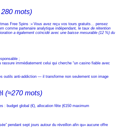
≈ 280 mots)
ristmas Free Spins :« Vous avez reçu vos tours gratuits… pensez
o.Com comme partenaire analytique indépendant
, le taux de rétention
lioration a également coïncidé avec une baisse mesurable (12 %) du
esponsable ;
 rassure immédiatement celui qui cherche “un casino fiable avec
s outils anti‑addiction — il transforme non seulement son image
ël
(≈​270​ mots)
tes : budget global (€), allocation fête (€150 maximum
sée” pendant sept jours autour du réveillon afin qu« aucune offre