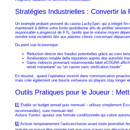
Stratégies Industrielles : Convertir 
Un exemple probant provient du casino
LuckySpin
, qui a intégré f
maintenant à définir votre limite quotidienne afin de profiter sere
responsable a progressé de 9 %, tandis que le volume moyen dépensé
nombre total incidents liés aux plaintes clients concernant dépasse
Du point vue économique :
Réduction directe des fraudes potentielles grâce au suivi tem
Amélioration notable della réputation auprès des autorités fr
Gains indirects provenant notammentdu label eCOGRA affiché 
retrait instantané” ou “un casino sans vérification lourde”.
En résumé , quand l’opérateur investit dans communication proactiv
mais crée également une boucle vertueuse où players stay longer wh
Outils Pratiques pour le Joueur : Me
1️⃣ Établir un budget annuel puis mensuel – utilisez simplement Exc
recommandés), suivi mensuel réel.
Astuce Yumko
: ajoutez une formule conditionnelle qui colore auto
2️⃣ Activer temporairement l’auto‑exclusion avant toute promotion fe
gratuite ne puisse être claimée tant que vous n’avez pas désactivé 