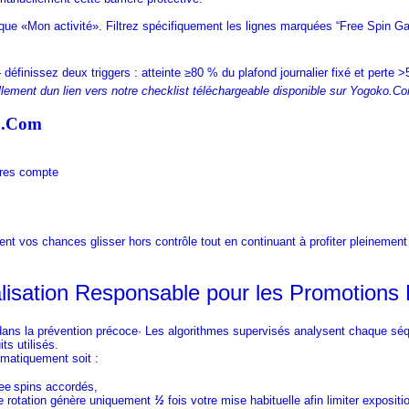
brique «Mon activité». Filtrez spécifiquement les lignes marquées “Free Spin 
 – définissez deux triggers : atteinte ≥80 % du plafond journalier fixé et perte
ement dun lien vers notre checklist téléchargeable disponible sur Yogoko.C
ko.Com
tres compte
 vos chances glisser hors contrôle tout en continuant à profiter pleinement d
lisation Responsable pour les Promotions
nt dans la prévention précoce· Les algorithmes supervisés analysent chaque s
s utilisés.
omatiquement soit :
ree spins accordés,
ue rotation génère uniquement
½
fois votre mise habituelle afin limiter exposit