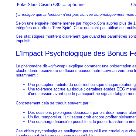
PokerStars Casino
€80 → optionnel
Ou
(→ indique que la fonction n’est pas activée automatiquement mais 
Selon une enquête interne menée par Yogoko.Com auprès plus de 12 00
intégrées aux offres “Free Spin”. Ceux qui n’ont pas utilisé ces ou
Ces statistiques montrent clairement que quand les paramètres sont vi
impulsifs.
L’Impact Psychologique des Bonus F
Le phénomène dit «​gift‑wrap​» explique comment une présentation e
cloche dorée recouverte de flocons pousse notre cerveau vers une li
notamment :
Une perception réduite du coût réel puisque chaque rotation gr
Une tolérance accrue au risque ; certaines études EEG menée
d’une session avant que le participant ne signale fatigue ment
Concrètement cela se traduit souvent par :
Des sessions prolongées dépassant parfois deux heures alors 
Un flou temporel où l’utilisateur croit encore profiter pleinem
Une surcharge financière possible si le joueur transforme im
Ces effets psychologiques soulignent pourquoi il est crucial que ch
l’euphorie nataliste ne devienne incontrôlable.