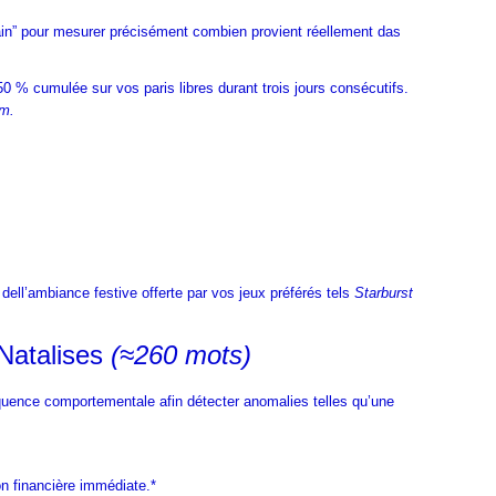
Gain” pour mesurer précisément combien provient réellement das
 >50 % cumulée sur vos paris libres durant trois jours consécutifs.
om.
ell’ambiance festive offerte par vos jeux préférés tels
Starburst
 Natalises
(≈​260​ mots)
équence comportementale afin détecter anomalies telles qu’une
ion financière immédiate.*