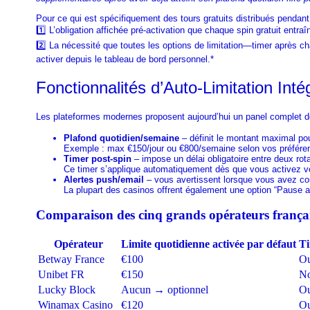
Pour ce qui est spécifiquement des tours gratuits distribués pendant
1️⃣ L’obligation affichée pré‑activation que chaque spin gratuit entra
2️⃣ La nécessité que toutes les options de limitation—timer après 
activer depuis le tableau de bord personnel.*
Fonctionnalités d’Auto‑Limitation In
Les plateformes modernes proposent aujourd’hui un panel complet déd
Plafond quotidien/semaine
– définit le montant maximal po
Exemple : max €150/jour ou €800/semaine selon vos préféren
Timer post‑spin
– impose un délai obligatoire entre deux rot
Ce timer s’applique automatiquement dès que vous activez 
Alertes push/email
– vous avertissent lorsque vous avez co
La plupart des casinos offrent également une option “Pause a
Comparaison des cinq grands opérateurs françai
Opérateur
Limite quotidienne activée par défaut
Ti
Betway France
€100
Ou
Unibet FR
€150
N
Lucky Block
Aucun → optionnel
Ou
Winamax Casino
€120
Ou