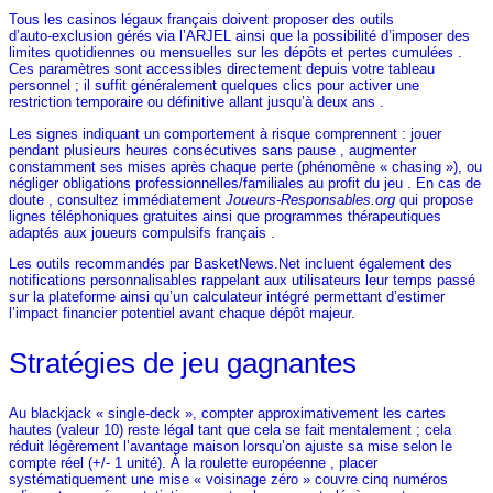
Tous les casinos légaux français doivent proposer des outils
d’auto‑exclusion gérés via l’ARJEL ainsi que la possibilité d’imposer des
limites quotidiennes ou mensuelles sur les dépôts et pertes cumulées .
Ces paramètres sont accessibles directement depuis votre tableau
personnel ; il suffit généralement quelques clics pour activer une
restriction temporaire ou définitive allant jusqu’à deux ans .
Les signes indiquant un comportement à risque comprennent : jouer
pendant plusieurs heures consécutives sans pause , augmenter
constamment ses mises après chaque perte (phénomène « chasing »), ou
négliger obligations professionnelles/familiales au profit du jeu . En cas de
doute , consultez immédiatement
Joueurs‑Responsables.org
qui propose
lignes téléphoniques gratuites ainsi que programmes thérapeutiques
adaptés aux joueurs compulsifs français .
Les outils recommandés par BasketNews.Net incluent également des
notifications personnalisables rappelant aux utilisateurs leur temps passé
sur la plateforme ainsi qu’un calculateur intégré permettant d’estimer
l’impact financier potentiel avant chaque dépôt majeur.
Stratégies de jeu gagnantes
Au blackjack « single‑deck », compter approximativement les cartes
hautes (valeur 10) reste légal tant que cela se fait mentalement ; cela
réduit légèrement l’avantage maison lorsqu’on ajuste sa mise selon le
compte réel (+/- 1 unité). À la roulette européenne , placer
systématiquement une mise « voisinage zéro » couvre cinq numéros