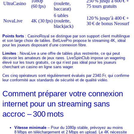
1080p
250 % jusqu’à 600 € +
UltraCasino
(roulette,
(60 fps)
75 tours gratuits
baccarat)
6 tables
120 % jusqu’à 400 € +
NovaLive
4K (30 fps)
(roulette,
30 € de bonus Neosurf
blackjack)
Points forts
: CasinoRoyal se distingue par son support client multilingue
et son large choix de tables. BetLivePro propose le streaming 4K, idéal
pour les joueurs disposant d’une connexion fibre.
Limites
: NovaLive a une offre de tables plus restreinte, ce qui peut
décevoir les amateurs de jeux rares. LiveSpinClub impose un wagering
élevé sur les tours gratuits, ce qui n’est pas idéal pour les joueurs
cherchant un casino en ligne sans wager.
Ces cinq opérateurs sont régulièrement évalués par 2340.Fr, qui confirme
leur conformité aux standards de sécurité et de qualité vidéo.
Comment préparer votre connexion
internet pour un streaming sans
accroc – 300 mots
Vitesse minimale
– Pour du 1080p stable, prévoyez au moins
8 Mbps en téléchargement et 2 Mbps en upload. Le 4K nécessite