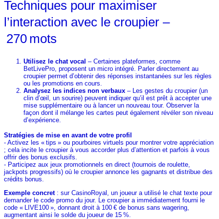
Techniques pour maximiser
l’interaction avec le croupier –
270 mots
Utilisez le chat vocal
– Certaines plateformes, comme
BetLivePro, proposent un micro intégré. Parler directement au
croupier permet d’obtenir des réponses instantanées sur les règles
ou les promotions en cours.
Analysez les indices non verbaux
– Les gestes du croupier (un
clin d’œil, un sourire) peuvent indiquer qu’il est prêt à accepter une
mise supplémentaire ou à lancer un nouveau tour. Observer la
façon dont il mélange les cartes peut également révéler son niveau
d’expérience.
Stratégies de mise en avant de votre profil
- Activez les « tips » ou pourboires virtuels pour montrer votre appréciation
; cela incite le croupier à vous accorder plus d’attention et parfois à vous
offrir des bonus exclusifs.
- Participez aux jeux promotionnels en direct (tournois de roulette,
jackpots progressifs) où le croupier annonce les gagnants et distribue des
crédits bonus.
Exemple concret
: sur CasinoRoyal, un joueur a utilisé le chat texte pour
demander le code promo du jour. Le croupier a immédiatement fourni le
code « LIVE100 », donnant droit à 100 € de bonus sans wagering,
augmentant ainsi le solde du joueur de 15 %.