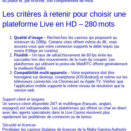
du joueur et, par ricochet, son comportement de mise.
Les critères à retenir pour choisir une
plateforme Live en HD – 280 mots
Qualité d’image
– Recherchez les casinos qui proposent au
minimum du 1080p. Certains sites offrent même du 4K, mais
assurez‑vous que votre connexion supporte le débit requis (au
moins 8 Mbps en continu).
Fluidité
– Un taux de rafraîchissement de 60 fps évite les
saccades lors des mouvements de la main du croupier. Les
plateformes qui utilisent le protocole WebRTC offrent généralement
la meilleure fluidité.
Compatibilité multi‑appareils
– Votre expérience doit être
homogène sur desktop, smartphone (iOS/Android) et même sur les
téléviseurs connectés via Chromecast ou Apple TV. Vérifiez que
l’application mobile supporte le même niveau de résolution que la
version web.
Support client et langues
Un service client disponible 24/7 et multilingue (français, anglais,
espagnol) est indispensable. Les plateformes qui offrent un chat en direct
avec des agents spécialisés dans le Live Casino résolvent plus
rapidement les problèmes de connexion ou de bonus.
Sécurité et licences
Privilégiez les casinos titulaires de licences de la Malta Gaming Authority