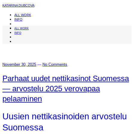
KATARINA DUBCOVA
ALL WORK
INFO
ALL WORK
INFO
November 30, 2025
—
No Comments
Parhaat uudet nettikasinot Suomessa
— arvostelu 2025 verovapaa
pelaaminen
Uusien nettikasinoiden arvostelu
Suomessa