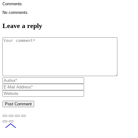
Comments
No comments.
Leave a reply