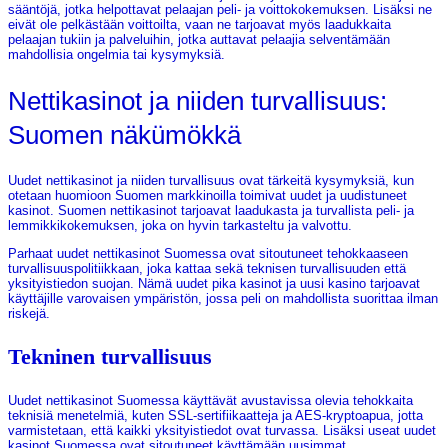
sääntöjä, jotka helpottavat pelaajan peli- ja voittokokemuksen. Lisäksi ne
eivät ole pelkästään voittoilta, vaan ne tarjoavat myös laadukkaita
pelaajan tukiin ja palveluihin, jotka auttavat pelaajia selventämään
mahdollisia ongelmia tai kysymyksiä.
Nettikasinot ja niiden turvallisuus:
Suomen näkümökkä
Uudet nettikasinot ja niiden turvallisuus ovat tärkeitä kysymyksiä, kun
otetaan huomioon Suomen markkinoilla toimivat uudet ja uudistuneet
kasinot. Suomen nettikasinot tarjoavat laadukasta ja turvallista peli- ja
lemmikkikokemuksen, joka on hyvin tarkasteltu ja valvottu.
Parhaat uudet nettikasinot Suomessa ovat sitoutuneet tehokkaaseen
turvallisuuspolitiikkaan, joka kattaa sekä teknisen turvallisuuden että
yksityistiedon suojan. Nämä uudet pika kasinot ja uusi kasino tarjoavat
käyttäjille varovaisen ympäristön, jossa peli on mahdollista suorittaa ilman
riskejä.
Tekninen turvallisuus
Uudet nettikasinot Suomessa käyttävät avustavissa olevia tehokkaita
teknisiä menetelmiä, kuten SSL-sertifiikaatteja ja AES-kryptoapua, jotta
varmistetaan, että kaikki yksityistiedot ovat turvassa. Lisäksi useat uudet
kasinot Suomessa ovat sitoutuneet käyttämään uusimmat