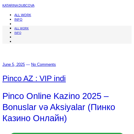
KATARINA DUBCOVA
ALL WORK
INFO
ALL WORK
INFO
June 5, 2025
—
No Comments
Pinco AZ : VIP indi
Pinco Online Kazino 2025 –
Bonuslar və Aksiyalar (Пинко
Казино Онлайн)