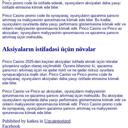
Pinco promo code ilə istifadə edərək, oyunçuların aksiyaları daha yaxşı
istifadə etməsinə kömək edə bilər.
Pinco Casino promo code ilə oynayaraq, oyunçuların qazanma şansını
artırmaq və maliyyəsinin qorunmasına kömək edə bilər. Bu kodlar,
oyunçuların oyunlarda daha yaxşı performans göstərməsinə kömək edir və
onların maliyyəsinin qorunmasına kömək edir. Pinco Casino və Pinco az
aksiyaları, oyunçuların maliyyəsinin qorunmasına və qazanma şansını
artırmaq üçün məhsuldu.
Aksiyaların istifadəsi üçün növələr
Pinco Casino 2025-dən keçirən aksiyaları istifadə etmək üçün növələr
şövqənizə uyğun olaraq seçilməlidir. Öyrənə bilərsiniz ki, qazanma
şansınızı artırmaq üçün nə qədər riskli və nə qədər risksiz oyunlara
oynayacağınıza malik olun. Pinco Casino və Pinco promo code ilə
oynayaraq, oyunçuların aksiyaları daha yaxşı istifadə etməsinə kömək
edə bilər.
Pinco Casino və Pinco az aksiyaları, oyunçuların maliyyəsinin
qorunmasına və qazanma şansını artırmaq üçün məhsuldu. Bu aksiyalar,
oyunçuların oyunlarda daha yaxşı performans göstərməsinə kömək edir və
onların maliyyəsinin qorunmasına kömək edir. Pinco Casino promo code
ilə oynayaraq, oyunçuların qazanma şansını artırmaq və maliyyəsinin
qorunmasına kömək edə bilər.
Published by katkea in
Uncategorized
Facebook