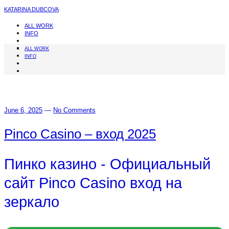
KATARINA DUBCOVA
ALL WORK
INFO
ALL WORK
INFO
June 6, 2025
—
No Comments
Pinco Casino – вход 2025
Пинко казино - Официальный
сайт Pinco Casino вход на
зеркало