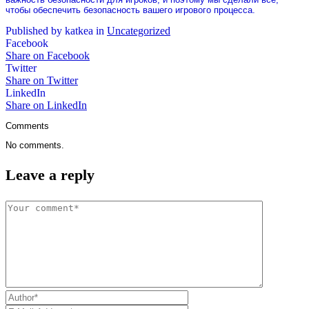
чтобы обеспечить безопасность вашего игрового процесса.
Published by katkea in
Uncategorized
Facebook
Share on Facebook
Twitter
Share on Twitter
LinkedIn
Share on LinkedIn
Comments
No comments.
Leave a reply