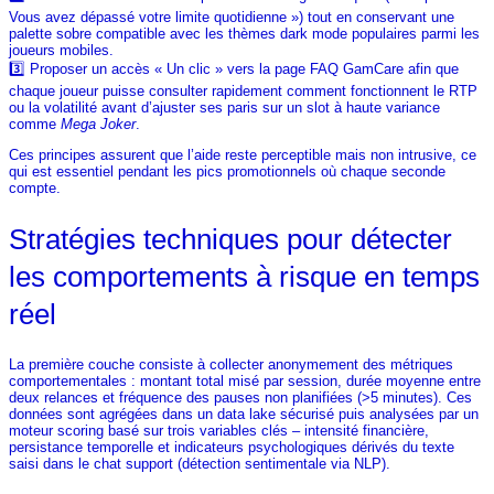
Vous avez dépassé votre limite quotidienne ») tout en conservant une
palette sobre compatible avec les thèmes dark mode populaires parmi les
joueurs mobiles.
3️⃣ Proposer un accès « Un clic » vers la page FAQ GamCare afin que
chaque joueur puisse consulter rapidement comment fonctionnent le RTP
ou la volatilité avant d’ajuster ses paris sur un slot à haute variance
comme
Mega Joker
.
Ces principes assurent que l’aide reste perceptible mais non intrusive, ce
qui est essentiel pendant les pics promotionnels où chaque seconde
compte.
Stratégies techniques pour détecter
les comportements à risque en temps
réel
La première couche consiste à collecter anonymement des métriques
comportementales : montant total misé par session, durée moyenne entre
deux relances et fréquence des pauses non planifiées (>5 minutes). Ces
données sont agrégées dans un data lake sécurisé puis analysées par un
moteur scoring basé sur trois variables clés – intensité financière,
persistance temporelle et indicateurs psychologiques dérivés du texte
saisi dans le chat support (détection sentimentale via NLP).