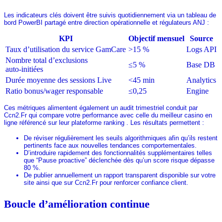
Les indicateurs clés doivent être suivis quotidiennement via un tableau de
bord PowerBI partagé entre direction opérationnelle et régulateurs ANJ :
KPI
Objectif mensuel
Source
Taux d’utilisation du service GamCare
>15 %
Logs API
Nombre total d’exclusions
≤5 %
Base DB
auto‑initiées
Durée moyenne des sessions Live
<45 min
Analytics
Ratio bonus/wager responsable
≤0,25
Engine
Ces métriques alimentent également un audit trimestriel conduit par
Ccn2.Fr qui compare votre performance avec celle du meilleur casino en
ligne référencé sur leur plateforme ranking . Les résultats permettent :
De réviser régulièrement les seuils algorithmiques afin qu’ils restent
pertinents face aux nouvelles tendances comportementales.
D’introduire rapidement des fonctionnalités supplémentaires telles
que “Pause proactive” déclenchée dès qu’un score risque dépasse
80 %.
De publier annuellement un rapport transparent disponible sur votre
site ainsi que sur Ccn2.Fr pour renforcer confiance client.
Boucle d’amélioration continue