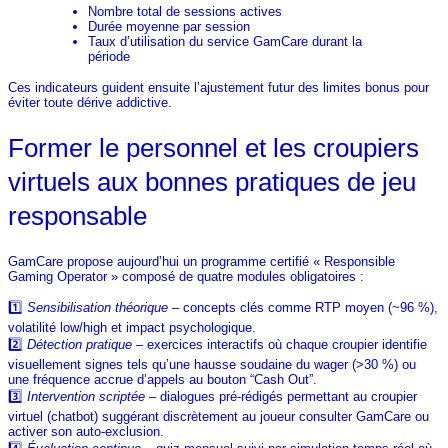
Nombre total de sessions actives
Durée moyenne par session
Taux d’utilisation du service GamCare durant la
période
Ces indicateurs guident ensuite l’ajustement futur des limites bonus pour
éviter toute dérive addictive.
Former le personnel et les croupiers
virtuels aux bonnes pratiques de jeu
responsable
GamCare propose aujourd’hui un programme certifié « Responsible
Gaming Operator » composé de quatre modules obligatoires :
1️⃣
Sensibilisation théorique
– concepts clés comme RTP moyen (~96 %),
volatilité low/high et impact psychologique.
2️⃣
Détection pratique
– exercices interactifs où chaque croupier identifie
visuellement signes tels qu’une hausse soudaine du wager (>30 %) ou
une fréquence accrue d’appels au bouton “Cash Out”.
3️⃣
Intervention scriptée
– dialogues pré‑rédigés permettant au croupier
virtuel (chatbot) suggérant discrètement au joueur consulter GamCare ou
activer son auto‑exclusion.