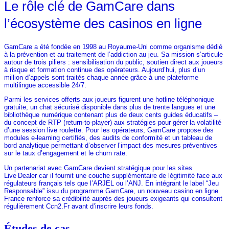
Le rôle clé de GamCare dans
l’écosystème des casinos en ligne
GamCare a été fondée en 1998 au Royaume‑Uni comme organisme dédié
à la prévention et au traitement de l’addiction au jeu. Sa mission s’articule
autour de trois piliers : sensibilisation du public, soutien direct aux joueurs
à risque et formation continue des opérateurs. Aujourd’hui, plus d’un
million d’appels sont traités chaque année grâce à une plateforme
multilingue accessible 24/7.
Parmi les services offerts aux joueurs figurent une hotline téléphonique
gratuite, un chat sécurisé disponible dans plus de trente langues et une
bibliothèque numérique contenant plus de deux cents guides éducatifs –
du concept de RTP (return‑to‑player) aux stratégies pour gérer la volatilité
d’une session live roulette. Pour les opérateurs, GamCare propose des
modules e‑learning certifiés, des audits de conformité et un tableau de
bord analytique permettant d’observer l’impact des mesures préventives
sur le taux d’engagement et le churn rate.
Un partenariat avec GamCare devient stratégique pour les sites
Live Dealer car il fournit une couche supplémentaire de légitimité face aux
régulateurs français tels que l’ARJEL ou l’ANJ. En intégrant le label “Jeu
Responsable” issu du programme GamCare, un nouveau casino en ligne
France renforce sa crédibilité auprès des joueurs exigeants qui consultent
régulièrement Ccn2.Fr avant d’inscrire leurs fonds.
Études de cas