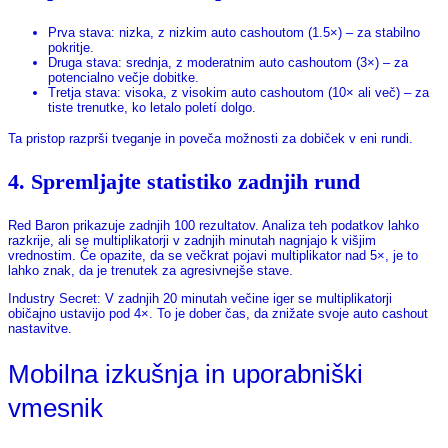
Prva stava: nizka, z nizkim auto cashoutom (1.5×) – za stabilno
pokritje.
Druga stava: srednja, z moderatnim auto cashoutom (3×) – za
potencialno večje dobitke.
Tretja stava: visoka, z visokim auto cashoutom (10× ali več) – za
tiste trenutke, ko letalo poletí dolgo.
Ta pristop razprši tveganje in poveča možnosti za dobiček v eni rundi.
4. Spremljajte statistiko zadnjih rund
Red Baron prikazuje zadnjih 100 rezultatov. Analiza teh podatkov lahko
razkrije, ali se multiplikatorji v zadnjih minutah nagnjajo k višjim
vrednostim. Če opazite, da se večkrat pojavi multiplikator nad 5×, je to
lahko znak, da je trenutek za agresivnejše stave.
Industry Secret: V zadnjih 20 minutah večine iger se multiplikatorji
običajno ustavijo pod 4×. To je dober čas, da znižate svoje auto cashout
nastavitve.
Mobilna izkušnja in uporabniški
vmesnik