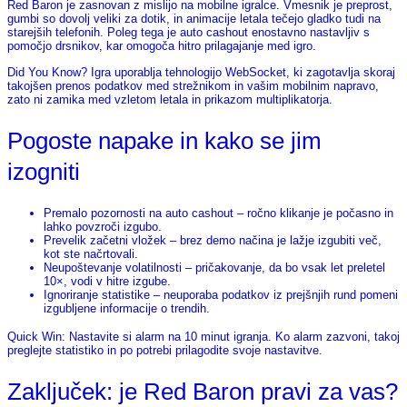
Red Baron je zasnovan z mislijo na mobilne igralce. Vmesnik je preprost,
gumbi so dovolj veliki za dotik, in animacije letala tečejo gladko tudi na
starejših telefonih. Poleg tega je auto cashout enostavno nastavljiv s
pomočjo drsnikov, kar omogoča hitro prilagajanje med igro.
Did You Know? Igra uporablja tehnologijo WebSocket, ki zagotavlja skoraj
takojšen prenos podatkov med strežnikom in vašim mobilnim napravo,
zato ni zamika med vzletom letala in prikazom multiplikatorja.
Pogoste napake in kako se jim
izogniti
Premalo pozornosti na auto cashout – ročno klikanje je počasno in
lahko povzroči izgubo.
Prevelik začetni vložek – brez demo načina je lažje izgubiti več,
kot ste načrtovali.
Neupoštevanje volatilnosti – pričakovanje, da bo vsak let preletel
10×, vodi v hitre izgube.
Ignoriranje statistike – neuporaba podatkov iz prejšnjih rund pomeni
izgubljene informacije o trendih.
Quick Win: Nastavite si alarm na 10 minut igranja. Ko alarm zazvoni, takoj
preglejte statistiko in po potrebi prilagodite svoje nastavitve.
Zaključek: je Red Baron pravi za vas?