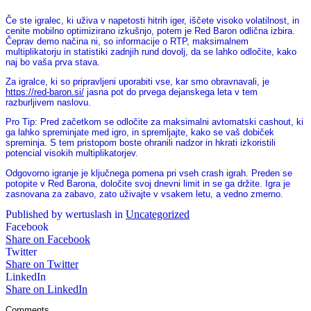
Če ste igralec, ki uživa v napetosti hitrih iger, iščete visoko volatilnost, in
cenite mobilno optimizirano izkušnjo, potem je Red Baron odlična izbira.
Čeprav demo načina ni, so informacije o RTP, maksimalnem
multiplikatorju in statistiki zadnjih rund dovolj, da se lahko odločite, kako
naj bo vaša prva stava.
Za igralce, ki so pripravljeni uporabiti vse, kar smo obravnavali, je
https://red-baron.si/
jasna pot do prvega dejanskega leta v tem
razburljivem naslovu.
Pro Tip: Pred začetkom se odločite za maksimalni avtomatski cashout, ki
ga lahko spreminjate med igro, in spremljajte, kako se vaš dobiček
spreminja. S tem pristopom boste ohranili nadzor in hkrati izkoristili
potencial visokih multiplikatorjev.
Odgovorno igranje je ključnega pomena pri vseh crash igrah. Preden se
potopite v Red Barona, določite svoj dnevni limit in se ga držite. Igra je
zasnovana za zabavo, zato uživajte v vsakem letu, a vedno zmerno.
Published by wertuslash in
Uncategorized
Facebook
Share on Facebook
Twitter
Share on Twitter
LinkedIn
Share on LinkedIn
Comments