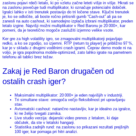
zaslonu pojavi rdeči letalo, ki po vzletu začne leteti višje in višje. Hkrati se
na zaslonu povečuje tudi multiplikator, ki označuje potencialni dobiček.
Igralci lahko v isti trenutek postavijo do tri ločene stave. Ključni trenutek
je, ko se odločite, ali boste ročno pritisnili gumb “Cash‑out” ali pa se
zanesli na auto cashout, ki samodejno izplača izbrani multiplikator, preden
letalo izgine. Najvišji možni multiplikator v Red Baronu je 20 000×, kar
pomeni, da je teoretično mogoče zaslužiti izjemno velike vsote.
Ker gre za high volatility igro, se zmagovalni multiplikatorji pojavljajo
redko, a ko se zgodijo, so izjemni. RTP (return to player) je približno 97 %,
kar je v skladu z drugimi vodilnimi crash igrami. Čeprav demo mode ni na
voljo, je igra popolnoma mobile‑optimized, zato lahko igrate na pametnem
telefonu ali tablici brez težav.
Zakaj je Red Baron drugačen od
ostalih crash iger?
Maksimalni multiplikator: 20 000× je eden najvišjih v industriji.
Tri simultane stave: omogoča večjo fleksibilnost pri upravljanju
stav.
Avtomatski cashout: natančno nastavljiv, kar je idealno za igralce,
ki ne želijo tvegati zamika.
Live studio verzija: dejanski video prenos z letalom, ki daje
občutek, da ste v letalski hangarji.
Statistika zadnjih rund: na zaslonu so prikazani rezultati prejšnjih
100 iger, kar pomaga pri hitri analizi.