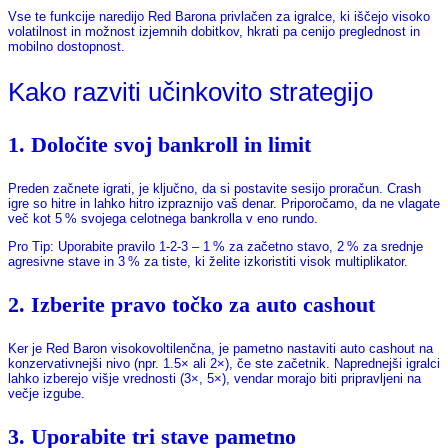
Vse te funkcije naredijo Red Barona privlačen za igralce, ki iščejo visoko
volatilnost in možnost izjemnih dobitkov, hkrati pa cenijo preglednost in
mobilno dostopnost.
Kako razviti učinkovito strategijo
1. Določite svoj bankroll in limit
Preden začnete igrati, je ključno, da si postavite sesijo proračun. Crash
igre so hitre in lahko hitro izpraznijo vaš denar. Priporočamo, da ne vlagate
več kot 5 % svojega celotnega bankrolla v eno rundo.
Pro Tip: Uporabite pravilo 1‑2‑3 – 1 % za začetno stavo, 2 % za srednje
agresivne stave in 3 % za tiste, ki želite izkoristiti visok multiplikator.
2. Izberite pravo točko za auto cashout
Ker je Red Baron visokovoltilenčna, je pametno nastaviti auto cashout na
konzervativnejši nivo (npr. 1.5× ali 2×), če ste začetnik. Naprednejši igralci
lahko izberejo višje vrednosti (3×, 5×), vendar morajo biti pripravljeni na
večje izgube.
3. Uporabite tri stave pametno