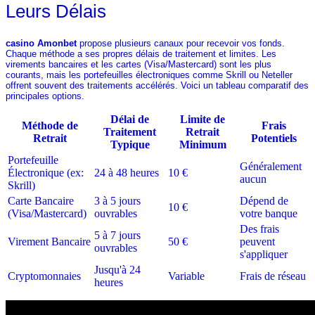
Leurs Délais
casino Amonbet
propose plusieurs canaux pour recevoir vos fonds.
Chaque méthode a ses propres délais de traitement et limites. Les
virements bancaires et les cartes (Visa/Mastercard) sont les plus
courants, mais les portefeuilles électroniques comme Skrill ou Neteller
offrent souvent des traitements accélérés. Voici un tableau comparatif des
principales options.
Délai de
Limite de
Méthode de
Frais
Traitement
Retrait
Retrait
Potentiels
Typique
Minimum
Portefeuille
Généralement
Électronique (ex:
24 à 48 heures
10 €
aucun
Skrill)
Carte Bancaire
3 à 5 jours
Dépend de
10 €
(Visa/Mastercard)
ouvrables
votre banque
Des frais
5 à 7 jours
Virement Bancaire
50 €
peuvent
ouvrables
s'appliquer
Jusqu'à 24
Cryptomonnaies
Variable
Frais de réseau
heures