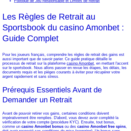
Politique de Jeu Responsable et Limites de Retrait
Les Règles de Retrait au
Sportsbook du casino Amonbet :
Guide Complet
Pour les joueurs français, comprendre les règles de retrait des gains est
aussi important que de savoir parier. Ce guide pratique détaille le
processus de retrait sur la plateforme
casino Amonbet
, en mettant l'accent
sur le sportsbook. Nous allons passer en revue les étapes, les délais, les
documents requis et les pièges courants à éviter pour récupérer votre
argent rapidement et sans stress.
Prérequis Essentiels Avant de
Demander un Retrait
Avant de pouvoir retirer vos gains, certaines conditions doivent
impérativement être remplies. D'abord, vous devez avoir complété la
vérification de votre compte (procédure KYC). Ensuite, tout bonus,
comme un
casino Amonbet bonus
ou des
casino Amonbet free spins
,
doit avoir respecté ses conditions de mise (wagering). Un bonus sans