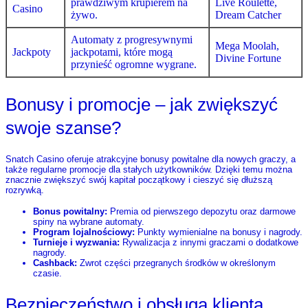
prawdziwym krupierem na
Live Roulette,
Casino
żywo.
Dream Catcher
Automaty z progresywnymi
Mega Moolah,
Jackpoty
jackpotami, które mogą
Divine Fortune
przynieść ogromne wygrane.
Bonusy i promocje – jak zwiększyć
swoje szanse?
Snatch Casino oferuje atrakcyjne bonusy powitalne dla nowych graczy, a
także regularne promocje dla stałych użytkowników. Dzięki temu można
znacznie zwiększyć swój kapitał początkowy i cieszyć się dłuższą
rozrywką.
Bonus powitalny:
Premia od pierwszego depozytu oraz darmowe
spiny na wybrane automaty.
Program lojalnościowy:
Punkty wymienialne na bonusy i nagrody.
Turnieje i wyzwania:
Rywalizacja z innymi graczami o dodatkowe
nagrody.
Cashback:
Zwrot części przegranych środków w określonym
czasie.
Bezpieczeństwo i obsługa klienta