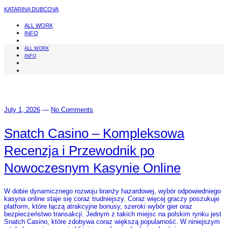
KATARINA DUBCOVA
ALL WORK
INFO
ALL WORK
INFO
July 1, 2026
—
No Comments
Snatch Casino – Kompleksowa
Recenzja i Przewodnik po
Nowoczesnym Kasynie Online
W dobie dynamicznego rozwoju branży hazardowej, wybór odpowiedniego
kasyna online staje się coraz trudniejszy. Coraz więcej graczy poszukuje
platform, które łączą atrakcyjne bonusy, szeroki wybór gier oraz
bezpieczeństwo transakcji. Jednym z takich miejsc na polskim rynku jest
Snatch Casino, które zdobywa coraz większą popularność. W niniejszym