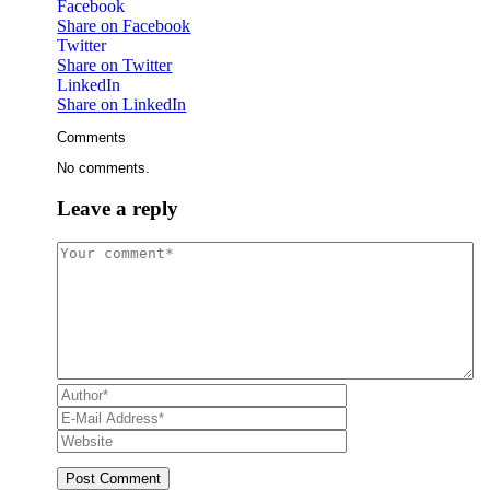
Facebook
Share on Facebook
Twitter
Share on Twitter
LinkedIn
Share on LinkedIn
Comments
No comments.
Leave a reply