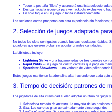
Toque la pestaña “Slots” y aparecerá una lista seleccionada de 
Desliza hacia la izquierda para ver jackpots exclusivos o ha
Un solo toque en un juego lo lanza instantáneamente.
Las sesiones cortas prosperan con esta experiencia sin fricciones
2. Selección de juegos adaptada par
No todos los slots son iguales cuando buscas resultados rápidos. 
jugadores que quieren probar sin apostar grandes cantidades.
La biblioteca incluye:
Lightning Strike
– una tragamonedas de tres carretes con un
Rapid Wilds
– un juego de cuatro carretes que paga en men
Speedster Showdown
– una variante de video póker donde 
Estos juegos mantienen la adrenalina alta, haciendo que cada spin
3. Tiempo de decisión: patrones de 
Los jugadores de alta intensidad suelen adoptar un ritmo de “jugar 
Selecciona tamaño de apuesta.
La mayoría de las sesiones rá
Gira.
Los carretes giran aproximadamente cinco segundos.
Evalúa el resultado.
Si la ganancia supera un umbral (por ejem