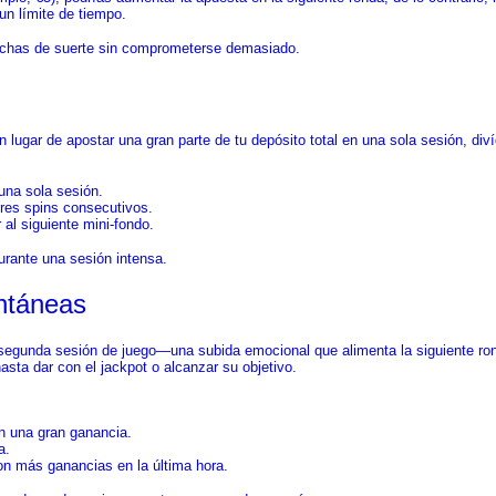
 un límite de tiempo.
rachas de suerte sin comprometerse demasiado.
En lugar de apostar una gran parte de tu depósito total en una sola sesión, di
una sola sesión.
res spins consecutivos.
al siguiente mini‑fondo.
urante una sesión intensa.
antáneas
segunda sesión de juego—una subida emocional que alimenta la siguiente ro
asta dar con el jackpot o alcanzar su objetivo.
en una gran ganancia.
a.
on más ganancias en la última hora.