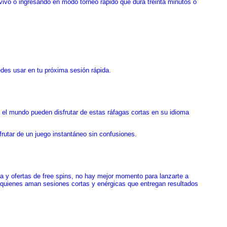
vivo o ingresando en modo torneo rápido que dura treinta minutos o
des usar en tu próxima sesión rápida.
 el mundo pueden disfrutar de estas ráfagas cortas en su idioma
frutar de un juego instantáneo sin confusiones.
 y ofertas de free spins, no hay mejor momento para lanzarte a
 quienes aman sesiones cortas y enérgicas que entregan resultados