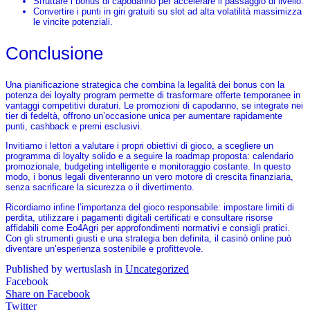
Sfruttare i bonus di capodanno per accelerare il passaggio di livello.
Convertire i punti in giri gratuiti su slot ad alta volatilità massimizza
le vincite potenziali.
Conclusione
Una pianificazione strategica che combina la legalità dei bonus con la
potenza dei loyalty program permette di trasformare offerte temporanee in
vantaggi competitivi duraturi. Le promozioni di capodanno, se integrate nei
tier di fedeltà, offrono un’occasione unica per aumentare rapidamente
punti, cashback e premi esclusivi.
Invitiamo i lettori a valutare i propri obiettivi di gioco, a scegliere un
programma di loyalty solido e a seguire la roadmap proposta: calendario
promozionale, budgeting intelligente e monitoraggio costante. In questo
modo, i bonus legali diventeranno un vero motore di crescita finanziaria,
senza sacrificare la sicurezza o il divertimento.
Ricordiamo infine l’importanza del gioco responsabile: impostare limiti di
perdita, utilizzare i pagamenti digitali certificati e consultare risorse
affidabili come Eo4Agri per approfondimenti normativi e consigli pratici.
Con gli strumenti giusti e una strategia ben definita, il casinò online può
diventare un’esperienza sostenibile e profittevole.
Published by wertuslash in
Uncategorized
Facebook
Share on Facebook
Twitter