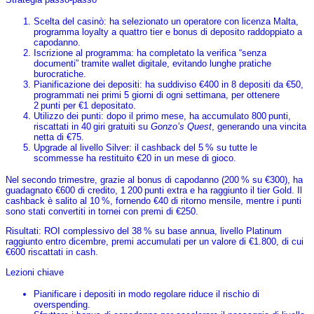
Scelta del casinò: ha selezionato un operatore con licenza Malta,
programma loyalty a quattro tier e bonus di deposito raddoppiato a
capodanno.
Iscrizione al programma: ha completato la verifica “senza
documenti” tramite wallet digitale, evitando lunghe pratiche
burocratiche.
Pianificazione dei depositi: ha suddiviso €400 in 8 depositi da €50,
programmati nei primi 5 giorni di ogni settimana, per ottenere
2 punti per €1 depositato.
Utilizzo dei punti: dopo il primo mese, ha accumulato 800 punti,
riscattati in 40 giri gratuiti su
Gonzo’s Quest
, generando una vincita
netta di €75.
Upgrade al livello Silver: il cashback del 5 % su tutte le
scommesse ha restituito €20 in un mese di gioco.
Nel secondo trimestre, grazie al bonus di capodanno (200 % su €300), ha
guadagnato €600 di credito, 1 200 punti extra e ha raggiunto il tier Gold. Il
cashback è salito al 10 %, fornendo €40 di ritorno mensile, mentre i punti
sono stati convertiti in tornei con premi di €250.
Risultati: ROI complessivo del 38 % su base annua, livello Platinum
raggiunto entro dicembre, premi accumulati per un valore di €1.800, di cui
€600 riscattati in cash.
Lezioni chiave
Pianificare i depositi in modo regolare riduce il rischio di
overspending.