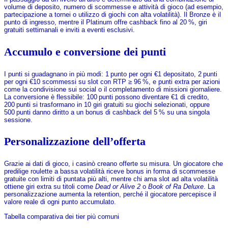
volume di deposito, numero di scommesse e attività di gioco (ad esempio,
partecipazione a tornei o utilizzo di giochi con alta volatilità). Il Bronze è il
punto di ingresso, mentre il Platinum offre cashback fino al 20 %, giri
gratuiti settimanali e inviti a eventi esclusivi.
Accumulo e conversione dei punti
I punti si guadagnano in più modi: 1 punto per ogni €1 depositato, 2 punti
per ogni €10 scommessi su slot con RTP ≥ 96 %, e punti extra per azioni
come la condivisione sui social o il completamento di missioni giornaliere.
La conversione è flessibile: 100 punti possono diventare €1 di credito,
200 punti si trasformano in 10 giri gratuiti su giochi selezionati, oppure
500 punti danno diritto a un bonus di cashback del 5 % su una singola
sessione.
Personalizzazione dell’offerta
Grazie ai dati di gioco, i casinò creano offerte su misura. Un giocatore che
predilige roulette a bassa volatilità riceve bonus in forma di scommesse
gratuite con limiti di puntata più alti, mentre chi ama slot ad alta volatilità
ottiene giri extra su titoli come
Dead or Alive 2
o
Book of Ra Deluxe
. La
personalizzazione aumenta la retention, perché il giocatore percepisce il
valore reale di ogni punto accumulato.
Tabella comparativa dei tier più comuni