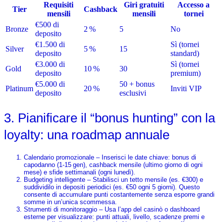
Requisiti
Giri gratuiti
Accesso a
Tier
Cashback
mensili
mensili
tornei
€500 di
Bronze
2 %
5
No
deposito
€1.500 di
Sì (tornei
Silver
5 %
15
deposito
standard)
€3.000 di
Sì (tornei
Gold
10 %
30
deposito
premium)
€5.000 di
50 + bonus
Platinum
20 %
Inviti VIP
deposito
esclusivi
3. Pianificare il “bonus hunting” con la
loyalty: una roadmap annuale
Calendario promozionale – Inserisci le date chiave: bonus di
capodanno (1‑15 gen), cashback mensile (ultimo giorno di ogni
mese) e sfide settimanali (ogni lunedì).
Budgeting intelligente – Stabilisci un tetto mensile (es. €300) e
suddividilo in depositi periodici (es. €50 ogni 5 giorni). Questo
consente di accumulare punti costantemente senza esporre grandi
somme in un’unica scommessa.
Strumenti di monitoraggio – Usa l’app del casinò o dashboard
esterne per visualizzare: punti attuali, livello, scadenze premi e