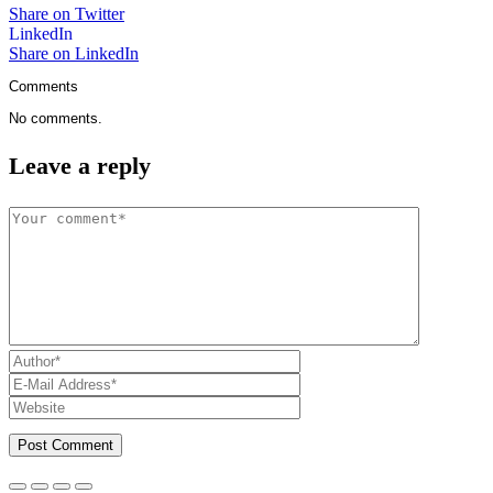
Share on Twitter
LinkedIn
Share on LinkedIn
Comments
No comments.
Leave a reply