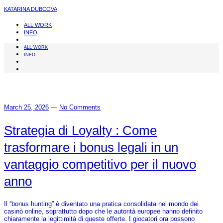
KATARINA DUBCOVA
ALL WORK
INFO
ALL WORK
INFO
March 25, 2026
—
No Comments
Strategia di Loyalty : Come
trasformare i bonus legali in un
vantaggio competitivo per il nuovo
anno
Il “bonus hunting” è diventato una pratica consolidata nel mondo dei
casinò online, soprattutto dopo che le autorità europee hanno definito
chiaramente la legittimità di queste offerte. I giocatori ora possono