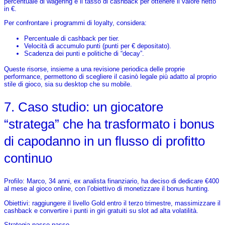
percentuale di wagering e il tasso di cashback per ottenere il valore netto
in €.
Per confrontare i programmi di loyalty, considera:
Percentuale di cashback per tier.
Velocità di accumulo punti (punti per € depositato).
Scadenza dei punti e politiche di “decay”.
Queste risorse, insieme a una revisione periodica delle proprie
performance, permettono di scegliere il casinò legale più adatto al proprio
stile di gioco, sia su desktop che su mobile.
7. Caso studio: un giocatore
“stratega” che ha trasformato i bonus
di capodanno in un flusso di profitto
continuo
Profilo: Marco, 34 anni, ex analista finanziario, ha deciso di dedicare €400
al mese al gioco online, con l’obiettivo di monetizzare il bonus hunting.
Obiettivi: raggiungere il livello Gold entro il terzo trimestre, massimizzare il
cashback e convertire i punti in giri gratuiti su slot ad alta volatilità.
Strategia passo‑passo