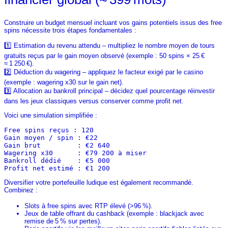
Construire un budget mensuel incluant vos gains potentiels issus des free
spins nécessite trois étapes fondamentales :
1️⃣ Estimation du revenu attendu – multipliez le nombre moyen de tours
gratuits reçus par le gain moyen observé (exemple : 50 spins × 25 €
≈ 1 250 €).
2️⃣ Déduction du wagering – appliquez le facteur exigé par le casino
(exemple : wagering x30 sur le gain net).
3️⃣ Allocation au bankroll principal – décidez quel pourcentage réinvestir
dans les jeux classiques versus conserver comme profit net.
Voici une simulation simplifiée :
Free spins reçus : 120

Gain moyen / spin : €22

Gain brut         : €2 640

Wagering x30      : €79 200 à miser

Bankroll dédié    : €5 000

Diversifier votre portefeuille ludique est également recommandé.
Combinez :
Slots à free spins avec RTP élevé (>96 %).
Jeux de table offrant du cashback (exemple : blackjack avec
remise de 5 % sur pertes).