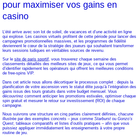
pour maximiser vos gains en
casino
L’été arrive avec son lot de soleil, de vacances et d’une activité en ligne
qui explose. Les casinos virtuels profitent de cette période pour lancer des
campagnes promotionnelles massives, et les programmes de fidélité
deviennent le cœur de la stratégie des joueurs qui souhaitent transformer
leurs sessions ludiques en véritables sources de revenu.
Sur le
site de paris sportif
, vous trouverez chaque semaine des
classements détaillés des meilleurs sites de jeux, ce qui vous permet
d’identifier rapidement les opérateurs qui offrent les meilleures conditions
de free‑spins VIP.
Dans cet article nous allons décortiquer le processus complet : depuis la
planification de votre ascension vers le statut élite jusqu’à l’intégration des
gains issus des tours gratuits dans votre budget mensuel. Vous
découvrirez comment anticiper les promotions estivales, optimiser chaque
spin gratuit et mesurer le retour sur investissement (ROI) de chaque
campagne.
Nous suivrons une structure en cinq parties clairement définies, chacune
illustrée par des exemples concrets – jeux comme
Starburst
ou
Gonzo’s
Quest
, tableaux comparatifs et listes d’outils pratiques – afin que vous
puissiez appliquer immédiatement les enseignements à votre propre
routine de jeu.