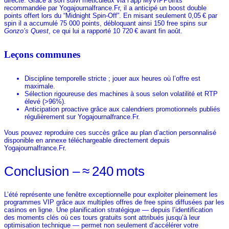
directe. Grâce à son suivi méticuleux via l’app MyVIPPoints
recommandée par Yogajournalfrance.Fr, il a anticipé un boost double
points offert lors du “Midnight Spin‑Off”. En misant seulement 0,05 € par
spin il a accumulé 75 000 points, débloquant ainsi 150 free spins sur
Gonzo’s Quest
, ce qui lui a rapporté 10 720 € avant fin août.
Leçons communes
Discipline temporelle stricte ; jouer aux heures où l’offre est
maximale.
Sélection rigoureuse des machines à sous selon volatilité et RTP
élevé (>96%).
Anticipation proactive grâce aux calendriers promotionnels publiés
régulièrement sur Yogajournalfrance.Fr.
Vous pouvez reproduire ces succès grâce au plan d’action personnalisé
disponible en annexe téléchargeable directement depuis
Yogajournalfrance.Fr.
Conclusion – ≈ 240 mots
L’été représente une fenêtre exceptionnelle pour exploiter pleinement les
programmes VIP grâce aux multiples offres de free spins diffusées par les
casinos en ligne. Une planification stratégique — depuis l’identification
des moments clés où ces tours gratuits sont attribués jusqu’à leur
optimisation technique — permet non seulement d’accélérer votre