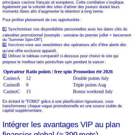
principaux casinos français et européens. Cette corrélation s’explique
également par la volonté des sites d’attirer des joueurs durant leurs
moments libres afin d’augmenter la rétention à long terme.
Pour profiter pleinement de ces opportunités :
1️⃣ Synchronisez vos disponibilités personnelles avec les dates clés du
calendrier promotionnel (exemple : semaine du premier juillet = lancement
du “Summer Spin‑Off”).
2️⃣ Inscrivez-vous aux newsletters des opérateurs afin d’être alerté dès
qu’une offre exclusive apparaît.
3️⃣ Utilisez le tableau comparatif ci‑dessous pour choisir le site qui
propose le meilleur ratio points/free spin pendant la saison :
Opérateur
Ratio points / free spin
Promotion été 2026
CasinoA
12
Double points July
CasinoB
9
Triple points Aug
CasinoC
15
Bonus weekend July
En évitant le “FOMO” grâce à une planification rigoureuse, vous
transformerez chaque vague promotionnelle en une source stable de
capital supplémentaire.
Intégrer les avantages VIP au plan
financier global (≈ 399 mots)