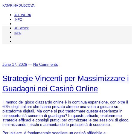
KATARINA DUBCOVA
ALL WORK
INFO
ALL WORK
INFO
June 17, 2026
—
No Comments
Strategie Vincenti per Massimizzare i
Guadagni nei Casinò Online
Il mondo del gioco d’azzardo online è in continua espansione, con oltre il
60% degli italiani che hanno provato almeno una volta a giocare su
piattaforme digitali. Ma come si può trasformare questa esperienza in
un’opportunità concreta di guadagno? In questo articolo, esploreremo
strategie efficaci e consigli pratici per ottimizzare le tue sessioni di gioco,
minimizzando i rischi e aumentando le probabilità di successo.
Per iniziare, è fondamentale scegliere un casinò affidabile e