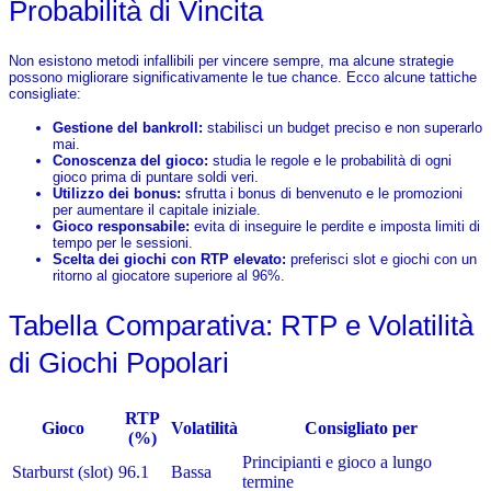
Probabilità di Vincita
Non esistono metodi infallibili per vincere sempre, ma alcune strategie
possono migliorare significativamente le tue chance. Ecco alcune tattiche
consigliate:
Gestione del bankroll:
stabilisci un budget preciso e non superarlo
mai.
Conoscenza del gioco:
studia le regole e le probabilità di ogni
gioco prima di puntare soldi veri.
Utilizzo dei bonus:
sfrutta i bonus di benvenuto e le promozioni
per aumentare il capitale iniziale.
Gioco responsabile:
evita di inseguire le perdite e imposta limiti di
tempo per le sessioni.
Scelta dei giochi con RTP elevato:
preferisci slot e giochi con un
ritorno al giocatore superiore al 96%.
Tabella Comparativa: RTP e Volatilità
di Giochi Popolari
RTP
Gioco
Volatilità
Consigliato per
(%)
Principianti e gioco a lungo
Starburst (slot)
96.1
Bassa
termine