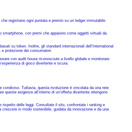
ct che registrano ogni puntata e premio su un ledger immutabile.
tuo smartphone, con premi che appaiono come oggetti virtuali da
basati su token. Inoltre, gli standard internazionali dell’International
L e protezione dei consumatori.
borare con audit house riconosciute a livello globale e monitorare
’esperienza di gioco divertente e sicura.
le condiviso. Tuttavia, questa rivoluzione è vincolata da una rete
re queste esigenze all’interno di un’offerta divertente ottengono
ispetto delle leggi. Consultate il sito, confrontate i ranking e
e a crescere in modo sostenibile, guidata da innovazione e da una