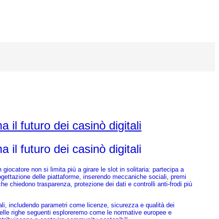
il futuro dei casinò digitali
il futuro dei casinò digitali
iocatore non si limita più a girare le slot in solitaria: partecipa a
progettazione delle piattaforme, inserendo meccaniche sociali, premi
che chiedono trasparenza, protezione dei dati e controlli anti‑frodi più
itali, includendo parametri come licenze, sicurezza e qualità dei
. Nelle righe seguenti esploreremo come le normative europee e