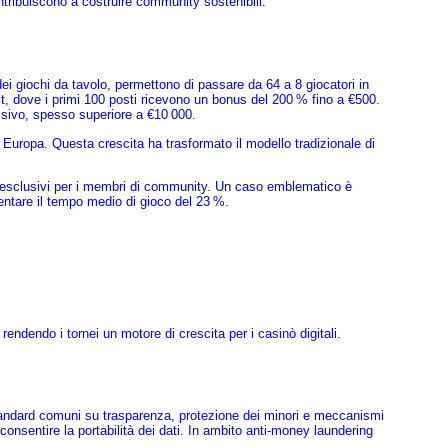
ontribuiscono a costruire community sostenibili.
 dei giochi da tavolo, permettono di passare da 64 a 8 giocatori in
st, dove i primi 100 posti ricevono un bonus del 200 % fino a €500.
essivo, spesso superiore a €10 000.
in Europa. Questa crescita ha trasformato il modello tradizionale di
remi esclusivi per i membri di community. Un caso emblematico è
ntare il tempo medio di gioco del 23 %.
rendendo i tornei un motore di crescita per i casinò digitali.
standard comuni su trasparenza, protezione dei minori e meccanismi
a consentire la portabilità dei dati. In ambito anti‑money laundering