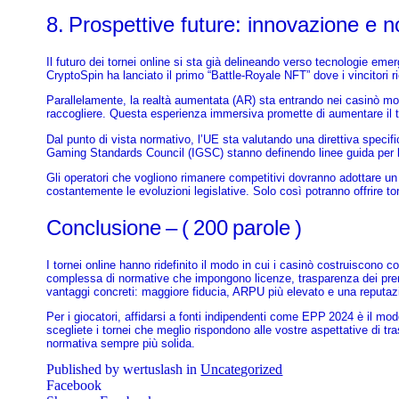
8. Prospettive future: innovazione e n
Il futuro dei tornei online si sta già delineando verso tecnologie em
CryptoSpin ha lanciato il primo “Battle‑Royale NFT” dove i vincitori ri
Parallelamente, la realtà aumentata (AR) sta entrando nei casinò mo
raccogliere. Questa esperienza immersiva promette di aumentare il
Dal punto di vista normativo, l’UE sta valutando una direttiva specifica 
Gaming Standards Council (IGSC) stanno definendo linee guida per la 
Gli operatori che vogliono rimanere competitivi dovranno adottare un 
costantemente le evoluzioni legislative. Solo così potranno offrire 
Conclusione – ( 200 parole )
I tornei online hanno ridefinito il modo in cui i casinò costruiscono
complessa di normative che impongono licenze, trasparenza dei premi, p
vantaggi concreti: maggiore fiducia, ARPU più elevato e una reputaz
Per i giocatori, affidarsi a fonti indipendenti come EPP 2024 è il mod
scegliete i tornei che meglio rispondono alle vostre aspettative di t
normativa sempre più solida.
Published by wertuslash in
Uncategorized
Facebook