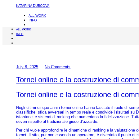
KATARINA DUBCOVA
ALL WORK
INFO
ALL WORK
INFO
July 8, 2025
—
No Comments
Tornei online e la costruzione di comm
Tornei online e la costruzione di comm
Negli ultimi cinque anni i tornei online hanno lasciato il ruolo di semp
classifiche, sfida avversari in tempo reale e condivide i risultati s
istantanei e sistemi di ranking che aumentano la fidelizzazione. Tuttav
severi rispetto al tradizionale gioco d’azzardo.
Per chi vuole approfondire le dinamiche di ranking e la valutazione de
tornei. Il sito, pur non essendo un operatore, è diventato il punto d