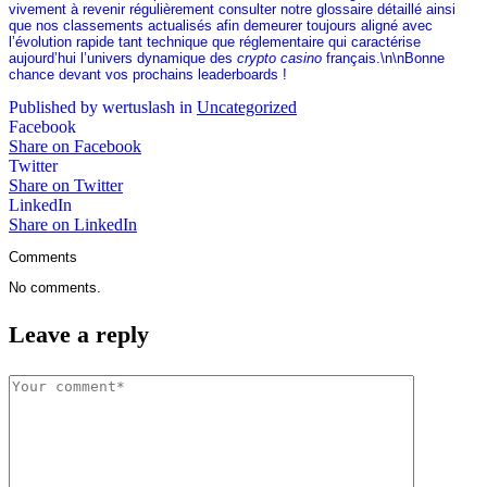
vivement à revenir régulièrement consulter notre glossaire détaillé ainsi
que nos classements actualisés afin demeurer toujours aligné avec
l’évolution rapide tant technique que réglementaire qui caractérise
aujourd’hui l’univers dynamique des
crypto casino
français.\n\nBonne
chance devant vos prochains leaderboards !
Published by wertuslash in
Uncategorized
Facebook
Share on Facebook
Twitter
Share on Twitter
LinkedIn
Share on LinkedIn
Comments
No comments.
Leave a reply