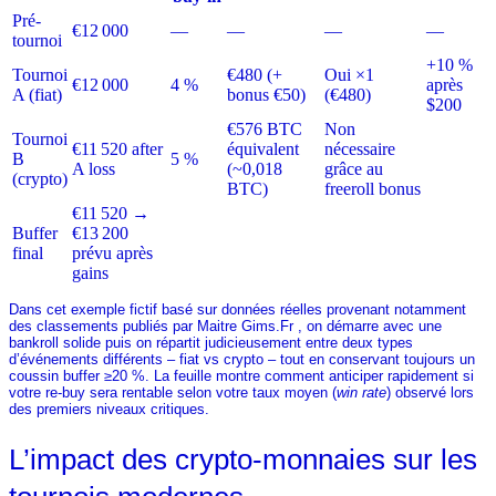
Pré‐
€12 000
—
—
—
—
tournoi
+10 %
Tournoi
€480 (+
Oui ×1
€12 000
4 %
après
A (fiat)
bonus €50)
(€480)
$200
€576 BTC
Non
Tournoi
€11 520 after
équivalent
nécessaire
B
5 %
A loss
(~0,018
grâce au
(crypto)
BTC)
freeroll bonus
€11 520 →
Buffer
€13 200
final
prévu après
gains
Dans cet exemple fictif basé sur données réelles provenant notamment
des classements publiés par Maitre Gims.Fr , on démarre avec une
bankroll solide puis on répartit judicieusement entre deux types
d’événements différents – fiat vs crypto – tout en conservant toujours un
coussin buffer ≥20 %. La feuille montre comment anticiper rapidement si
votre re‑buy sera rentable selon votre taux moyen (
win rate
) observé lors
des premiers niveaux critiques.
L’impact des crypto‑monnaies sur les