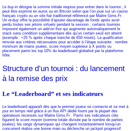
Le
buy‑in
désigne la somme initiale requise pour entrer dans le tournoi ; il
peut être exprimé en euros ou en Bitcoin selon que l’on joue sur un casino
français crypto ou un site fiat traditionnel référencé par Maitre Gims.Fr .
Un
re‑buy
offre la possibilité d’ajouter davantage de fonds après avoir
perdu toutes ses jetons virtuels pendant la session ; certains tournois
imposent également un
add‑on
fixe qui augmente automatiquement le
stack sans condition supplémentaire dès qu’un certain seuil est atteint
(exemple : +25 % après chaque tranche de €50 misés). La
qualification
renvoie aux critères nécessaires pour accéder à l’étape suivante : nombre
minimum de mains jouées, score moyen supérieur à X points ou
placement parmi les top 10% du leaderboard globalisé par la plateforme
hôte.
Structure d’un tournoi : du lancement
à la remise des prix
Le “Leaderboard” et ses indicateurs
Le leaderboard apparaît dès que le premier joueur se connecte et se met à
jour en temps réel grâce à un flux API dédié fourni par la plupart des
opérateurs recensés sur Maitre Gims.Fr . Parmi ses indicateurs clés
figurent le
score moyen
(somme totale divisée par le nombre de parties
jouées), les
rangs dynamiques
qui changent instantanément lorsqu’un
concurrent réalise une bonne main ou déclenche un jackpot progressif