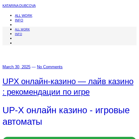
KATARINA DUBCOVA
ALL WORK
INFO
ALL WORK
INFO
March 30, 2025
—
No Comments
UPX онлайн-казино — лайв казино
: рекомендации по игре
UP-X онлайн казино - игровые
автоматы