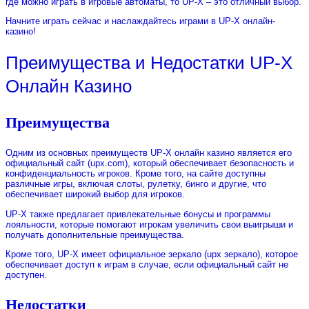
где можно играть в игровые автоматы, то UP-X – это отличный выбор.
Начните играть сейчас и наслаждайтесь играми в UP-X онлайн-
казино!
Преимущества и Недостатки UP-X
Онлайн Казино
Преимущества
Одним из основных преимуществ UP-X онлайн казино является его
официальный сайт (upx.com), который обеспечивает безопасность и
конфиденциальность игроков. Кроме того, на сайте доступны
различные игры, включая слоты, рулетку, бинго и другие, что
обеспечивает широкий выбор для игроков.
UP-X также предлагает привлекательные бонусы и программы
лояльности, которые помогают игрокам увеличить свои выигрыши и
получать дополнительные преимущества.
Кроме того, UP-X имеет официальное зеркало (upx зеркало), которое
обеспечивает доступ к играм в случае, если официальный сайт не
доступен.
Недостатки