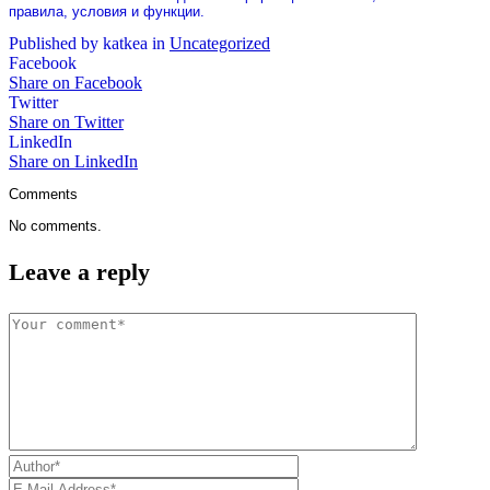
правила, условия и функции.
Published by katkea in
Uncategorized
Facebook
Share on Facebook
Twitter
Share on Twitter
LinkedIn
Share on LinkedIn
Comments
No comments.
Leave a reply